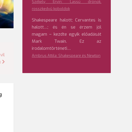
Székely Ervin: Lassú drónok,
rosszkedvű koboldok
Shakespeare halott; Cervantes is
halott…; és én se érzem jól
magam – kezdte egyik előadását
Mark Twain. Ez az
irodalomtörténeti…
vil
Ambrus Attila: Shakespeare és Newton
k
g