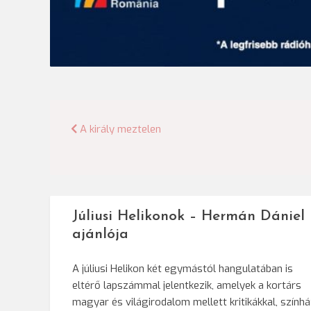
Bejegyzés
A király meztelen
navigáció
Júliusi Helikonok – Hermán Dániel
ajánlója
A júliusi Helikon két egymástól hangulatában is
eltérő lapszámmal jelentkezik, amelyek a kortárs
magyar és világirodalom mellett kritikákkal, színház