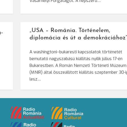
Vásárhelyi Forgatagot. A népszerű…
„USA – Románia. Történelem,
-
diplomácia és út a demokráciához
A washingtoni–bukaresti kapcsolatok történetét
bemutató nagyszabású kiállítás nyílik július 17-én
Bukarestben. A Román Nemzeti Történeti Múzeum
(MNIR) által összeállított kiállítás szeptember 30-
lesz…