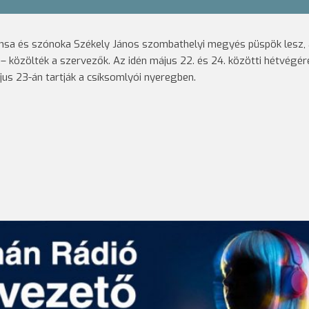
ánsa és szónoka Székely János szombathelyi megyés püspök lesz, 
 közölték a szervezők. Az idén május 22. és 24. közötti hétvégér
us 23-án tartják a csíksomlyói nyeregben.