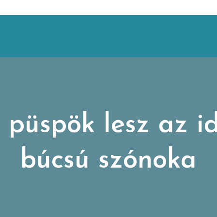
 püspök lesz az id
búcsú szónoka