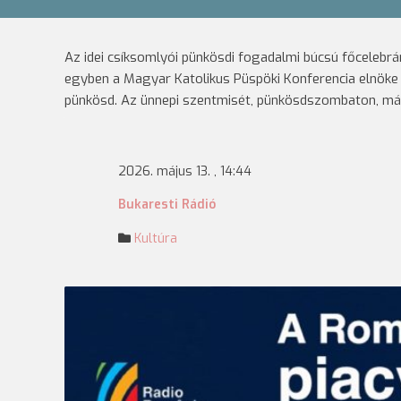
Az idei csíksomlyói pünkösdi fogadalmi búcsú főcelebr
egyben a Magyar Katolikus Püspöki Konferencia elnöke –
pünkösd. Az ünnepi szentmisét, pünkösdszombaton, máj
2026. május 13. , 14:44
Bukaresti Rádió
Kultúra