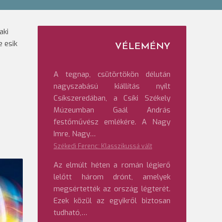
aki
e esik
VÉLEMÉNY
A tegnap, csütörtökön délután
nagyszabású kiállítás nyílt
Csíkszeredában, a Csíki Székely
Múzeumban Gaál András
festőművész emlékére. A Nagy
Imre, Nagy…
Székedi Ferenc: Klasszikussá vált
Az elmúlt héten a román légierő
lelőtt három drónt, amelyek
megsértették az ország légterét.
Ezek közül az egyikről biztosan
tudható,…