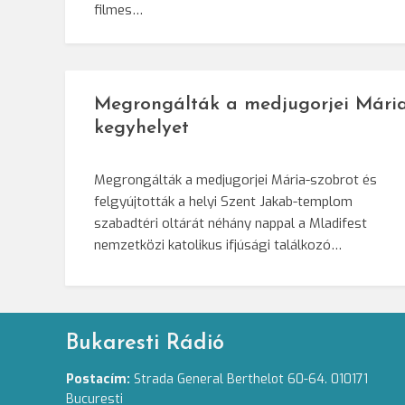
filmes…
Megrongálták a medjugorjei Mária
kegyhelyet
Megrongálták a medjugorjei Mária-szobrot és
felgyújtották a helyi Szent Jakab-templom
szabadtéri oltárát néhány nappal a Mladifest
nemzetközi katolikus ifjúsági találkozó…
Bukaresti Rádió
Postacím:
Strada General Berthelot 60-64. 010171
Bucuresti