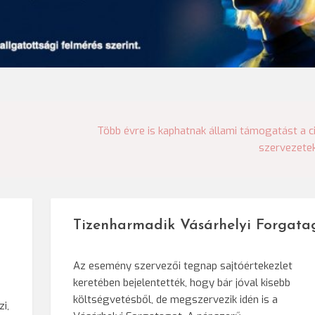
Több évre is kaphatnak állami támogatást a ci
szervezete
Tizenharmadik Vásárhelyi Forgata
Az esemény szervezői tegnap sajtóértekezlet
keretében bejelentették, hogy bár jóval kisebb
költségvetésből, de megszervezik idén is a
i,