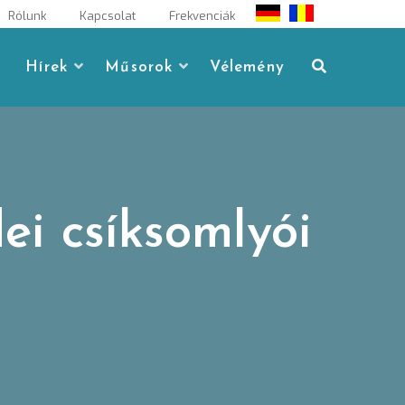
Rólunk
Kapcsolat
Frekvenciák
Hírek
Műsorok
Vélemény
ei csíksomlyói