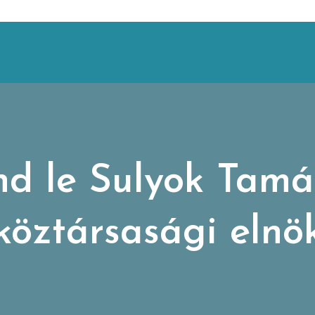
d le Sulyok Tamá
köztársasági elnö