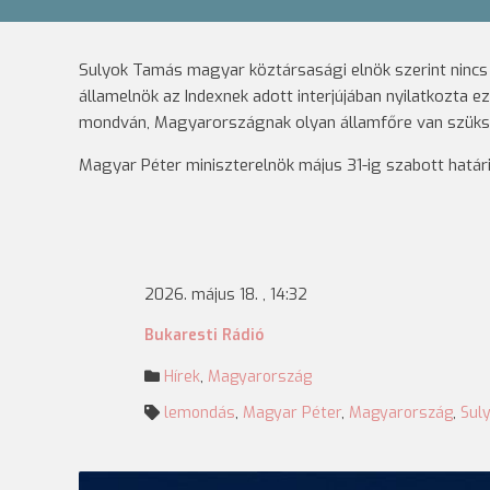
Sulyok Tamás magyar köztársasági elnök szerint nincs 
államelnök az Indexnek adott interjújában nyilatkozta e
mondván, Magyarországnak olyan államfőre van szüksé
Magyar Péter miniszterelnök május 31-ig szabott határ
2026. május 18. , 14:32
Bukaresti Rádió
Hírek
,
Magyarország
lemondás
,
Magyar Péter
,
Magyarország
,
Sul