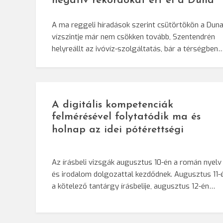
negatív rekordokat ért el a Duna
A ma reggeli híradások szerint csütörtökön a Dun
vízszintje már nem csökken tovább, Szentendrén
helyreállt az ivóvíz-szolgáltatás, bár a térségben
A digitális kompetenciák
felmérésével folytatódik ma és
holnap az idei pótérettségi
Az írásbeli vizsgák augusztus 10-én a román nyelv
és irodalom dolgozattal kezdődnek. Augusztus 11-
a kötelező tantárgy írásbelije, augusztus 12-én…