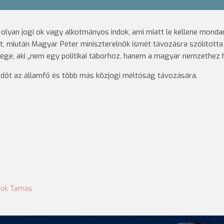
olyan jogi ok vagy alkotmányos indok, ami miatt le kellene mondan
zt, miután Magyar Péter miniszterelnök ismét távozásra szólította 
ge, aki „nem egy politikai táborhoz, hanem a magyar nemzethez 
időt az államfő és több más közjogi méltóság távozására.
yok Tamás