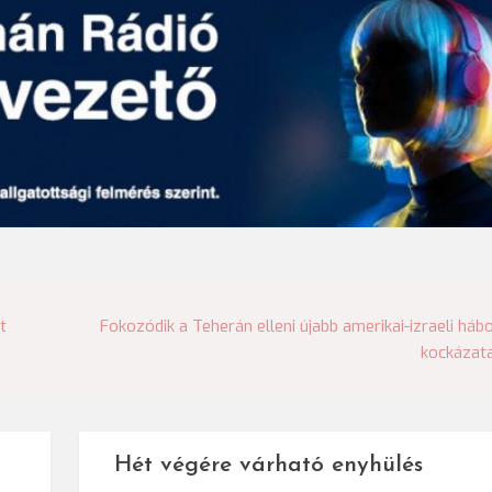
t
Fokozódik a Teherán elleni újabb amerikai-izraeli háb
kockázat
Hét végére várható enyhülés