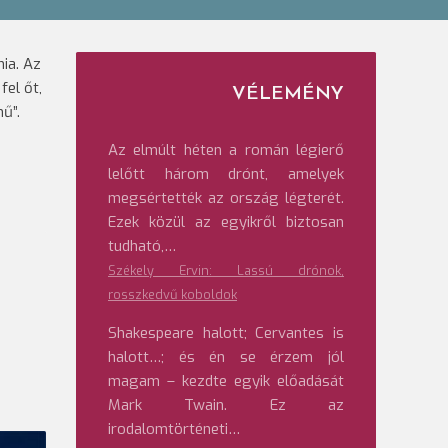
ia. Az
fel őt,
VÉLEMÉNY
hű”.
Az elmúlt héten a román légierő
lelőtt három drónt, amelyek
megsértették az ország légterét.
Ezek közül az egyikről biztosan
tudható,…
Székely Ervin: Lassú drónok,
rosszkedvű koboldok
Shakespeare halott; Cervantes is
halott…; és én se érzem jól
magam – kezdte egyik előadását
Mark Twain. Ez az
irodalomtörténeti…