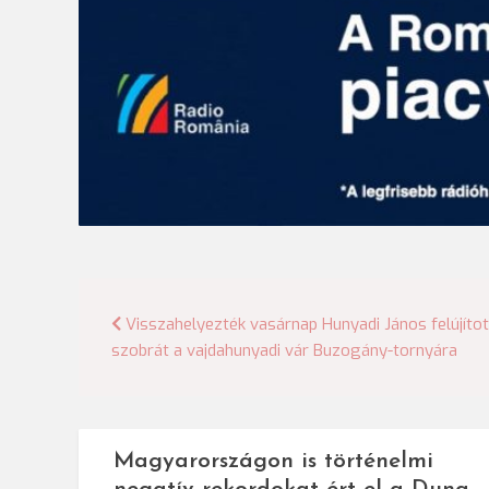
Bejegyzés
Visszahelyezték vasárnap Hunyadi János felújítot
szobrát a vajdahunyadi vár Buzogány-tornyára
navigáció
Magyarországon is történelmi