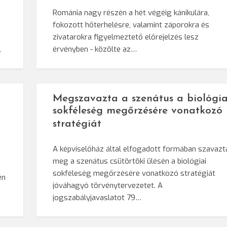
Románia nagy részén a hét végéig kánikulára,
fokozott hőterhelésre, valamint záporokra és
a
zivatarokra figyelmeztető előrejelzés lesz
érvényben - közölte az…
…
Megszavazta a szenátus a biológia
sokféleség megőrzésére vonatkozó
stratégiát
A képviselőház által elfogadott formában szavazt
meg a szenátus csütörtöki ülésén a biológiai
sokféleség megőrzésére vonatkozó stratégiát
én
jóváhagyó törvénytervezetet. A
jogszabályjavaslatot 79…