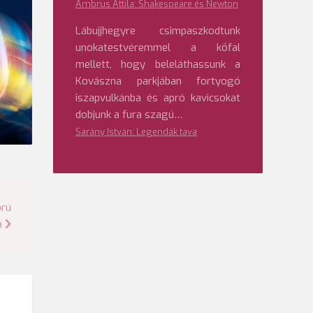
Ambrus Attila: Shakespeare és Newton
Lábujjhegyre csimpaszkodtunk
unokatestvéremmel a kőfal
mellett, hogy beleláthassunk a
Kovászna parkjában fortyogó
iszapvulkánba és apró kavicsokat
dobjunk a fura szagú…
Sarány István: Legendák tava
orú
a