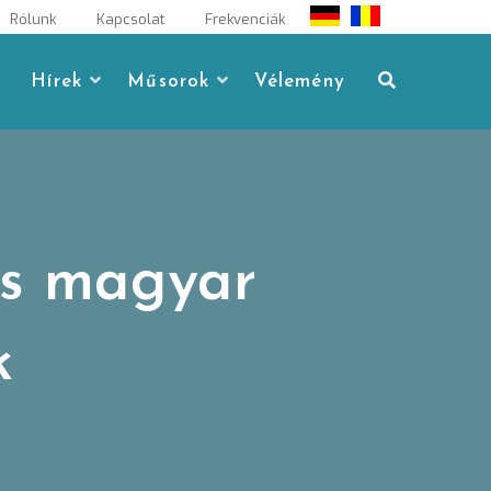
Rólunk
Kapcsolat
Frekvenciák
Hírek
Műsorok
Vélemény
s magyar
k