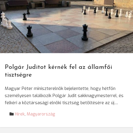
© Mariana Enciu/SRR
Polgár Juditot kérnék fel az államfői
tisztségre
Magyar Péter miniszterelnök bejelentette, hogy hétfőn
személyesen találkozik Polgár Judit sakknagymesterrel, és
felkéri a köztársasági elnöki tisztség betöltésére az új…
Hírek
,
Magyarország