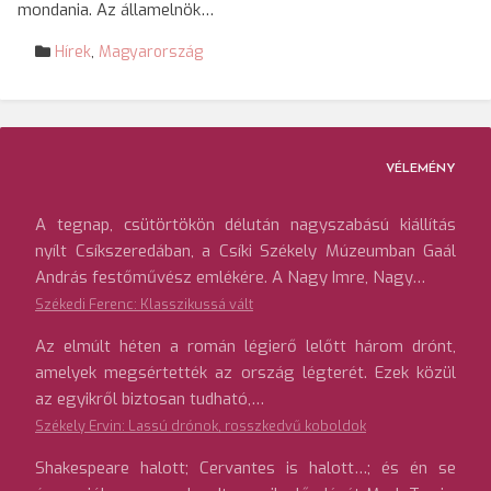
mondania. Az államelnök…
Hírek
,
Magyarország
VÉLEMÉNY
A tegnap, csütörtökön délután nagyszabású kiállítás
nyílt Csíkszeredában, a Csíki Székely Múzeumban Gaál
András festőművész emlékére. A Nagy Imre, Nagy…
Székedi Ferenc: Klasszikussá vált
Az elmúlt héten a román légierő lelőtt három drónt,
amelyek megsértették az ország légterét. Ezek közül
az egyikről biztosan tudható,…
Székely Ervin: Lassú drónok, rosszkedvű koboldok
Shakespeare halott; Cervantes is halott…; és én se