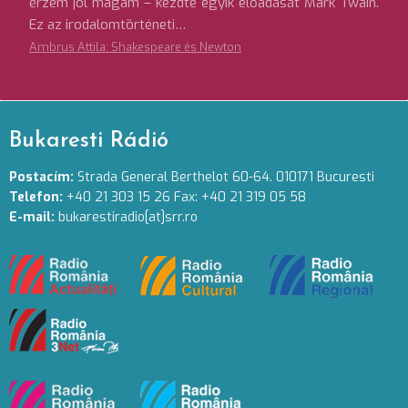
érzem jól magam – kezdte egyik előadását Mark Twain.
Ez az irodalomtörténeti…
Ambrus Attila: Shakespeare és Newton
Bukaresti Rádió
Postacím:
Strada General Berthelot 60-64. 010171 Bucuresti
Telefon:
+40 21 303 15 26 Fax: +40 21 319 05 58
E-mail:
bukarestiradio[at]srr.ro