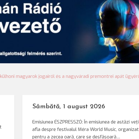
ülhoni magyarok jogairól és a nagyváradi premontrei apát ügyér
Sâmbătă, 1 august 2026
Emisiunea ÉSZPRESSZÓ: În emisiunea de astăzi veți
t
afla despre festivalul Méra World Music, organizat
pentru a zecea oară, care se desfășoară…