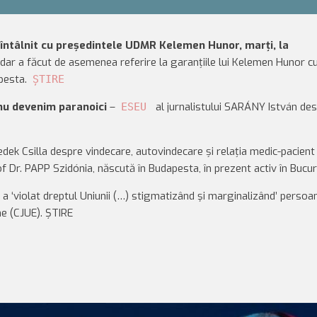
întâlnit cu președintele UDMR Kelemen Hunor, marți, la
, dar a făcut de asemenea referire la garanțiile lui Kelemen Hunor 
apesta.
ȘTIRE
 nu devenim paranoici
–
al jurnalistului SARÁNY István de
ESEU
nedek Csilla despre vindecare, autovindecare și relația medic-pacient
f Dr. PAPP Szidónia, născută în Budapesta, în prezent activ în Bucur
 a ‘violat dreptul Uniunii (…) stigmatizând şi marginalizând’ persoa
ne (CJUE). ȘTIRE