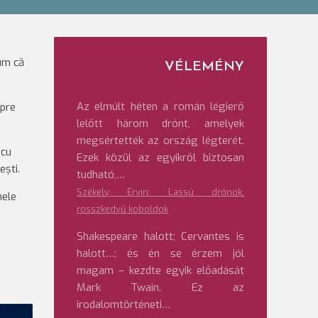
cum că
VÉLEMÉNY
Az elmúlt héten a román légierő
spre
lelőtt három drónt, amelyek
megsértették az ország légterét.
 cu
Ezek közül az egyikről biztosan
ești.
tudható,…
Székely Ervin: Lassú drónok,
nele
rosszkedvű koboldok
Shakespeare halott; Cervantes is
halott…; és én se érzem jól
magam – kezdte egyik előadását
Mark Twain. Ez az
irodalomtörténeti…