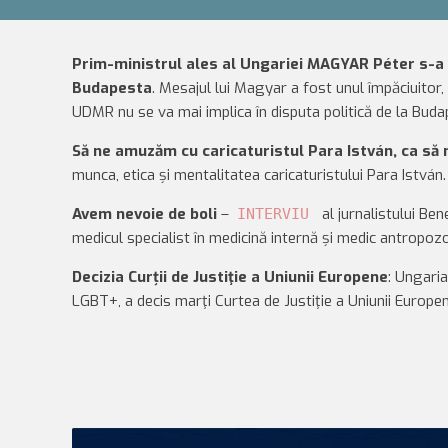
Prim-ministrul ales al Ungariei MAGYAR Péter s-a 
Budapesta
. Mesajul lui Magyar a fost unul împăciuitor
UDMR nu se va mai implica în disputa politică de la Bud
Să ne amuzăm cu caricaturistul Para István, ca să
munca, etica și mentalitatea caricaturistului Para István.
Avem nevoie de boli
–
al jurnalistului Be
INTERVIU
medicul specialist în medicină internă și medic antropozo
Decizia Curții de Justiţie a Uniunii Europene
: Ungaria
LGBT+, a decis marţi Curtea de Justiţie a Uniunii Europe