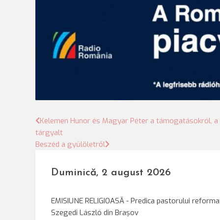
Bejegyzés
Kelemen Hunor és Magyar Péter a támogatásokról, a k
tárgyalt
navigáció
Beszéd a gyűlöletről
Duminică, 2 august 2026
EMISIUNE RELIGIOASĂ - Predica pastorului reforma
Szegedi László din Brașov