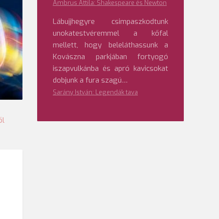
Ambrus Attila: Shakespeare és Newton
Lábujjhegyre csimpaszkodtunk
unokatestvéremmel a kőfal
mellett, hogy beleláthassunk a
Kovászna parkjában fortyogó
iszapvulkánba és apró kavicsokat
dobjunk a fura szagú…
Sarány István: Legendák tava
ől