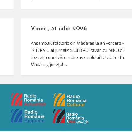
Vineri, 31 iulie 2026
Ansamblul folcloric din Mădăraș la aniversare -
INTERVIU al jurnalistului BÍRÓ István cu MIKLÓS
József, conducătorului ansamblului folcloric din
Mădăraș, județul…