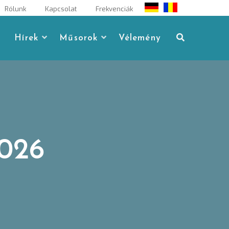
Rólunk
Kapcsolat
Frekvenciák
Hírek
Műsorok
Vélemény
2026