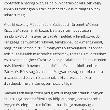
koptatták a nadrágokat, és ha olykor frakkot viseltek vagy
éppen szmokingba bújtak, az már csak a kiváltságosoknak
adatott meg.
A Csíki Székely Múzeum és a Budapesti Történeti Múzeum
Kiscelli Múzeumának közös kiállítása természetesen
mindenekelőtt magyar társadalmi példákra hivatkozva, de
rengeteg bemutatott ruhával, fényképpel, dokumentummal,
magyar és román nyelvű magyarázó szövegekkel azonban
sokkal szélesebb merítésű: életformák, történelem, a testhez
és a szabadsághoz fűzött viszony átalakulása és sok minden
más követhető nyomon azokból az évtizedekből, amikor
Párizs és Bécs sugárzásában Magyarországon is kialakultak
a szabászati és varró szalonok, a kiskereskedések, a
divatlapok, majd a tömegtermelés világa.
Kedves férfi hallgatóim pedig azt is megtekinthetik, hogyan
kellett egykoron befűzni egy hölgyet, hogy darázsderekú
legyen és elégedetten bólinthatnak, hogy manapság a