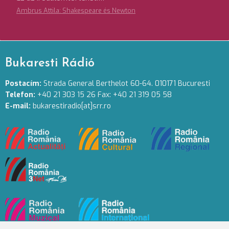
Ambrus Attila: Shakespeare és Newton
Bukaresti Rádió
Postacím:
Strada General Berthelot 60-64. 010171 Bucuresti
Telefon:
+40 21 303 15 26 Fax: +40 21 319 05 58
E-mail:
bukarestiradio[at]srr.ro