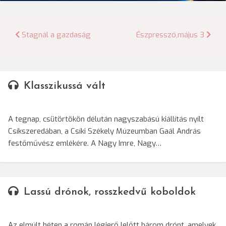
Bejegyzés
Stagnál a gazdaság
Észpresszó,május 3
navigáció
Klasszikussá vált
A tegnap, csütörtökön délután nagyszabású kiállítás nyílt
Csíkszeredában, a Csíki Székely Múzeumban Gaál András
festőművész emlékére. A Nagy Imre, Nagy…
Lassú drónok, rosszkedvű koboldok
Az elmúlt héten a román légierő lelőtt három drónt, amelyek