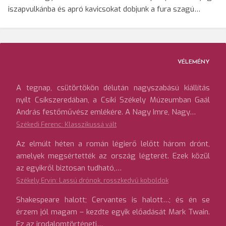
iszapvulkánba és apró kavicsokat dobjunk a fura szagú…
VÉLEMÉNY
A tegnap, csütörtökön délután nagyszabású kiállítás
nyílt Csíkszeredában, a Csíki Székely Múzeumban Gaál
András festőművész emlékére. A Nagy Imre, Nagy…
Székedi Ferenc: Klasszikussá vált
Az elmúlt héten a román légierő lelőtt három drónt,
amelyek megsértették az ország légterét. Ezek közül
az egyikről biztosan tudható,…
Székely Ervin: Lassú drónok, rosszkedvű koboldok
Shakespeare halott; Cervantes is halott…; és én se
érzem jól magam – kezdte egyik előadását Mark Twain.
Ez az irodalomtörténeti…