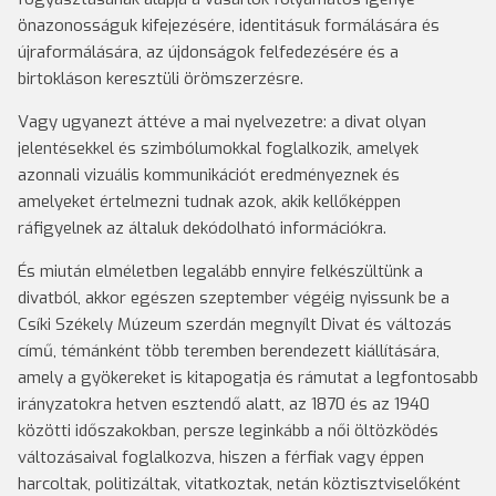
önazonosságuk kifejezésére, identitásuk formálására és
újraformálására, az újdonságok felfedezésére és a
birtokláson keresztüli örömszerzésre.
Vagy ugyanezt áttéve a mai nyelvezetre: a divat olyan
jelentésekkel és szimbólumokkal foglalkozik, amelyek
azonnali vizuális kommunikációt eredményeznek és
amelyeket értelmezni tudnak azok, akik kellőképpen
ráfigyelnek az általuk dekódolható információkra.
És miután elméletben legalább ennyire felkészültünk a
divatból, akkor egészen szeptember végéig nyissunk be a
Csíki Székely Múzeum szerdán megnyílt Divat és változás
című, témánként több teremben berendezett kiállítására,
amely a gyökereket is kitapogatja és rámutat a legfontosabb
irányzatokra hetven esztendő alatt, az 1870 és az 1940
közötti időszakokban, persze leginkább a női öltözködés
változásaival foglalkozva, hiszen a férfiak vagy éppen
harcoltak, politizáltak, vitatkoztak, netán köztisztviselőként