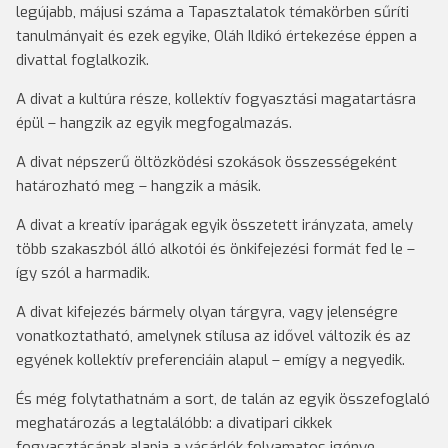
legújabb, májusi száma a Tapasztalatok témakörben sűríti
tanulmányait és ezek egyike, Oláh Ildikó értekezése éppen a
divattal foglalkozik.
A divat a kultúra része, kollektív fogyasztási magatartásra
épül – hangzik az egyik megfogalmazás.
A divat népszerű öltözködési szokások összességeként
határozható meg – hangzik a másik.
A divat a kreatív iparágak egyik összetett irányzata, amely
több szakaszból álló alkotói és önkifejezési formát fed le –
így szól a harmadik.
A divat kifejezés bármely olyan tárgyra, vagy jelenségre
vonatkoztatható, amelynek stílusa az idővel változik és az
egyének kollektív preferenciáin alapul – emígy a negyedik.
És még folytathatnám a sort, de talán az egyik összefoglaló
meghatározás a legtalálóbb: a divatipari cikkek
fogyasztásának alapja a vásárlók folyamatos igénye