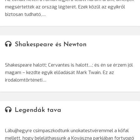
megsértették az ország légterét. Ezek közül az egyikről
biztosan tudható,…
Shakespeare és Newton
Shakespeare halott; Cervantes is halott…; és én se érzem jól
magam – kezdte egyik előadását Mark Twain. Ez az
irodalomtörténeti…
Legendák tava
Lábujjhegyre csimpaszkodtunk unokatestvéremmel a kőfal
mellett, hogy beleláthassunk a Kovászna parkjában fortyogó