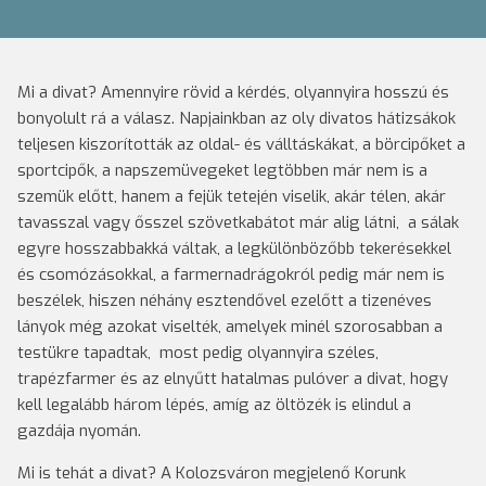
Mi a divat? Amennyire rövid a kérdés, olyannyira hosszú és
bonyolult rá a válasz. Napjainkban az oly divatos hátizsákok
teljesen kiszorították az oldal- és válltáskákat, a börcipőket a
sportcipők, a napszemüvegeket legtöbben már nem is a
szemük előtt, hanem a fejük tetején viselik, akár télen, akár
tavasszal vagy ősszel szövetkabátot már alig látni, a sálak
egyre hosszabbakká váltak, a legkülönbözőbb tekerésekkel
és csomózásokkal, a farmernadrágokról pedig már nem is
beszélek, hiszen néhány esztendővel ezelőtt a tizenéves
lányok még azokat viselték, amelyek minél szorosabban a
testükre tapadtak, most pedig olyannyira széles,
trapézfarmer és az elnyűtt hatalmas pulóver a divat, hogy
kell legalább három lépés, amíg az öltözék is elindul a
gazdája nyomán.
Mi is tehát a divat? A Kolozsváron megjelenő Korunk