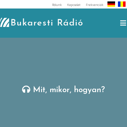
Skip
Rólunk
Kapcsolat
Frekvenciák
to
content
Bukaresti Rádió
Mit, mikor, hogyan?