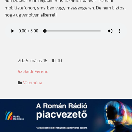
befűzésnek már teljesen más technikái vannak. Például
mobiltelefonon, sms-ben vagy messengeren. De nem biztos,
hogy ugyanolyan sikerrel!
2025. május 16. , 10:00
Székedi Ferenc
Vélemény