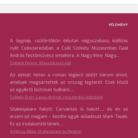
VÉLEMÉNY
A tegnap, csütörtökön délután nagyszabású kiállítás
nyílt Csíkszeredában, a Csíki Székely Múzeumban Gaál
András festőművész emlékére. A Nagy Imre, Nagy…
Székedi Ferenc: Klasszikussá vált
Az elmúlt héten a román légierő lelőtt három drónt,
amelyek megsértették az ország légterét. Ezek közül
az egyikről biztosan tudható,…
Székely Ervin: Lassú drónok, rosszkedvű koboldok
Shakespeare halott; Cervantes is halott…; és én se
érzem jól magam – kezdte egyik előadását Mark Twain.
Ez az irodalomtörténeti…
Ambrus Attila: Shakespeare és Newton