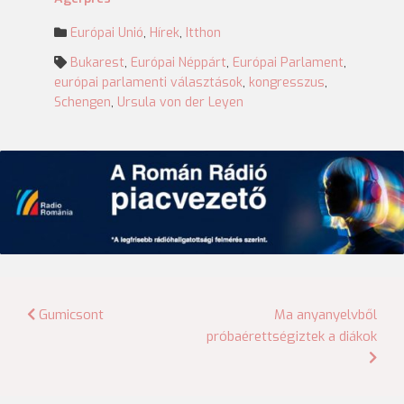
Európai Unió
,
Hírek
,
Itthon
Bukarest
,
Európai Néppárt
,
Európai Parlament
,
európai parlamenti választások
,
kongresszus
,
Schengen
,
Ursula von der Leyen
Bejegyzés
Gumicsont
Ma anyanyelvből
próbaérettségiztek a diákok
navigáció