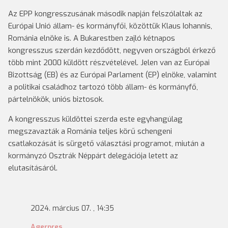
Az EPP kongresszusának második napján felszólaltak az
Európai Unió állam- és kormányfői, közöttük Klaus Iohannis,
Románia elnöke is. A Bukarestben zajló kétnapos
kongresszus szerdán kezdődött, negyven országból érkező
több mint 2000 küldött részvételével. Jelen van az Európai
Bizottság (EB) és az Európai Parlament (EP) elnöke, valamint
a politikai családhoz tartozó több állam- és kormányfő,
pártelnökök, uniós biztosok.
A kongresszus küldöttei szerda este egyhangúlag
megszavazták a Románia teljes körű schengeni
csatlakozását is sürgető választási programot, miután a
kormányzó Osztrák Néppárt delegációja letett az
elutasításáról.
2024. március 07. , 14:35
Agerpres