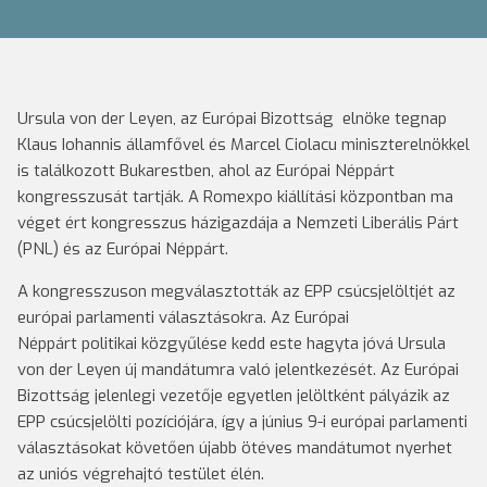
Ursula von der Leyen, az Európai Bizottság elnöke tegnap
Klaus Iohannis államfővel és Marcel Ciolacu miniszterelnökkel
is találkozott Bukarestben, ahol az Európai Néppárt
kongresszusát tartják. A Romexpo kiállítási központban ma
véget ért kongresszus házigazdája a Nemzeti Liberális Párt
(PNL) és az Európai Néppárt.
A kongresszuson megválasztották az EPP csúcsjelöltjét az
európai parlamenti választásokra. Az Európai
Néppárt politikai közgyűlése kedd este hagyta jóvá Ursula
von der Leyen új mandátumra való jelentkezését. Az Európai
Bizottság jelenlegi vezetője egyetlen jelöltként pályázik az
EPP csúcsjelölti pozíciójára, így a június 9-i európai parlamenti
választásokat követően újabb ötéves mandátumot nyerhet
az uniós végrehajtó testület élén.