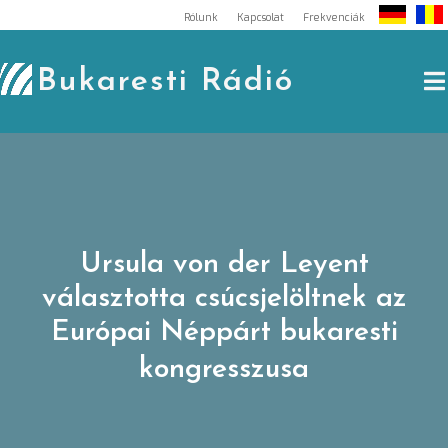
Skip
Rólunk
Kapcsolat
Frekvenciák
to
content
Bukaresti Rádió
Ursula von der Leyent
választotta csúcsjelöltnek az
Európai Néppárt bukaresti
kongresszusa