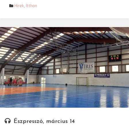
Hírek
,
Itthon
© Darvas Enikő/SRR
Észpresszó, március 14