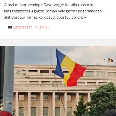
A mai műsor vendége Savu-Vogel Katalin több mint
kétszázszoros egykori román válogatott kosárlabdázó –
akit Borbély Tamás kérdezett sportól, sorsról–…
Észpresszó
,
Műsorok
© Boboc-Darvas Tímea/SRR