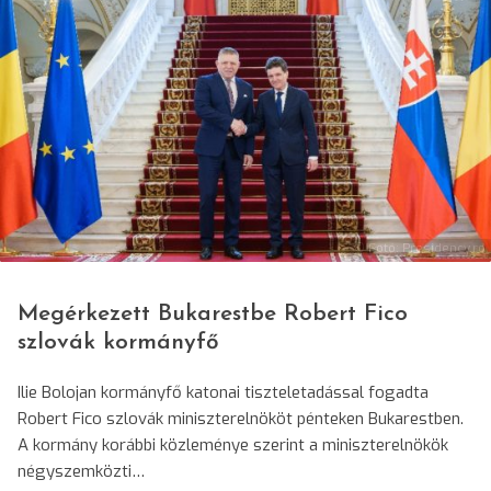
© Fotó: Presidency.ro
Megérkezett Bukarestbe Robert Fico
szlovák kormányfő
Ilie Bolojan kormányfő katonai tiszteletadással fogadta
Robert Fico szlovák miniszterelnököt pénteken Bukarestben.
A kormány korábbi közleménye szerint a miniszterelnökök
négyszemközti…