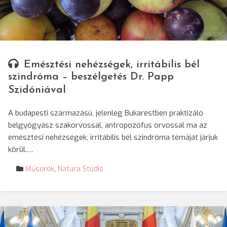
© Darvas Enikő/SRR
Emésztési nehézségek, irritábilis bél
szindróma – beszélgetés Dr. Papp
Szidóniával
A budapesti származású, jelenleg Bukarestben praktizáló
belgyógyász szakorvossal, antropozófus orvossal ma az
emésztési nehézségek, irritábilis bél szindróma témáját járjuk
körül.…
Műsorok
,
Natura Stúdió