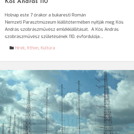
Kós András 110
Holnap este 7 órakor a bukaresti Román
Nemzeti Parasztmúzeum kiállítótermében nyitják meg Kós
András szobrászművész emlékkiállítását. A Kós András
szobrászművész születésének 110. évfordulója…
Hírek
,
Itthon
,
Kultúra