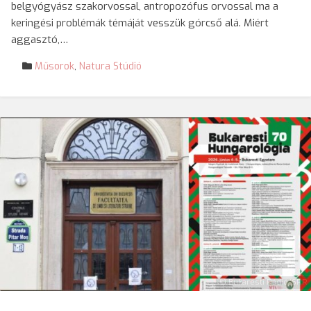
belgyógyász szakorvossal, antropozófus orvossal ma a
keringési problémák témáját vesszük górcső alá. Miért
aggasztó,…
Műsorok
,
Natura Stúdió
© Bukaresti Rádió/SRR