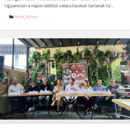
Ugyanezen a napon időközi választásokat tartanak tíz…
Hírek
,
Itthon
© Horváth Hunor, Lung László Zsolt, Nagy Pál, Aura Corbeanu, Bessenyei Gedő
István, Czvikker Katalin, Stier Péter, Veress Albert. Fotó: Bukfeszt