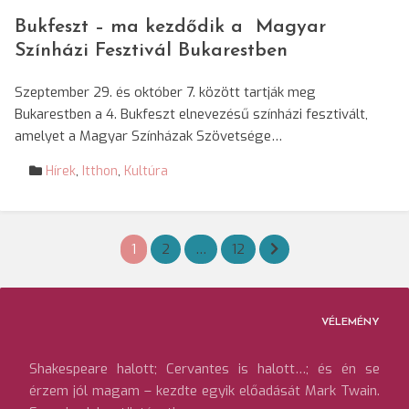
Bukfeszt – ma kezdődik a Magyar
Színházi Fesztivál Bukarestben
Szeptember 29. és október 7. között tartják meg
Bukarestben a 4. Bukfeszt elnevezésű színházi fesztivált,
amelyet a Magyar Színházak Szövetsége…
Hírek
,
Itthon
,
Kultúra
Bejegyzések
1
2
…
12
lapozása
VÉLEMÉNY
Shakespeare halott; Cervantes is halott…; és én se
érzem jól magam – kezdte egyik előadását Mark Twain.