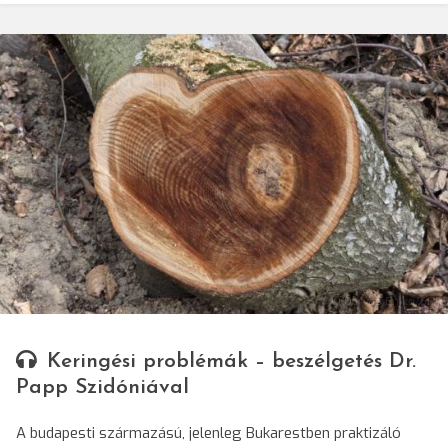
© Darvas Enikő/SRR
Keringési problémák – beszélgetés Dr.
Papp Szidóniával
A budapesti származású, jelenleg Bukarestben praktizáló