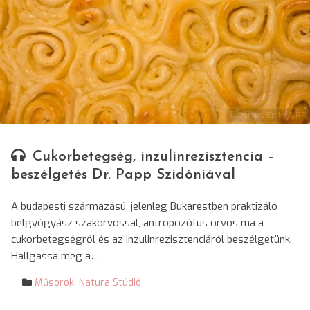
© Darvas Enikő/SRR
Cukorbetegség, inzulinrezisztencia –
beszélgetés Dr. Papp Szidóniával
A budapesti származású, jelenleg Bukarestben praktizáló
belgyógyász szakorvossal, antropozófus orvos ma a
cukorbetegségről és az inzulinrezisztenciáról beszélgetünk.
Hallgassa meg a…
Műsorok
,
Natura Stúdió