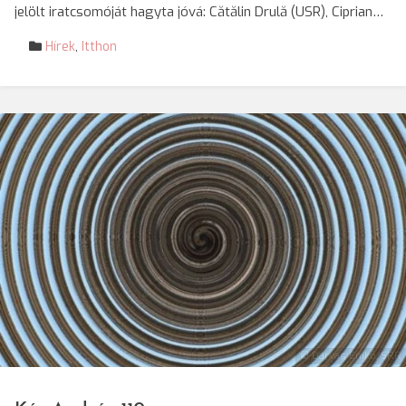
jelölt iratcsomóját hagyta jóvá: Cătălin Drulă (USR), Ciprian…
Hírek
,
Itthon
© Darvas Enikő/SRR