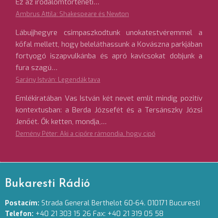
Ez az irodalomtörténeti…
Ambrus Attila: Shakespeare és Newton
Lábujjhegyre csimpaszkodtunk unokatestvéremmel a
kőfal mellett, hogy beleláthassunk a Kovászna parkjában
fortyogó iszapvulkánba és apró kavicsokat dobjunk a
fura szagú…
Sarány István: Legendák tava
Emlékiratában Vas István két nevet említ mindig pozitív
kontextusban: a Berda Józsefét és a Tersánszky Józsi
Jenőét. Ők ketten, mondja,…
Demény Péter: Aki a cipőre rámondja, hogy cipő
Bukaresti Rádió
Postacím:
Strada General Berthelot 60-64. 010171 Bucuresti
Telefon:
+40 21 303 15 26 Fax: +40 21 319 05 58