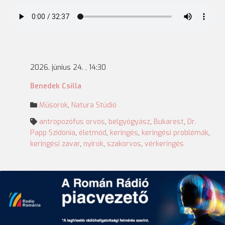
2026. június 24. , 14:30
Benedek Csilla
Műsorok
,
Natura Stúdió
antropozófus orvos
,
belgyógyász
,
Bukarest
,
Dr.
Papp Szidónia
,
életmód
,
keringés
,
keringési problémák
,
keringési zavar
,
nyirok
,
szakorvos
,
vérkeringés