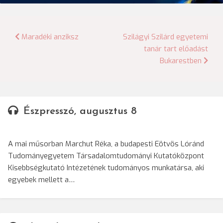
Bejegyzés
Maradéki anziksz
Szilágyi Szilárd egyetemi
tanár tart előadást
navigáció
Bukarestben
Észpresszó, augusztus 8
A mai műsorban Marchut Réka, a budapesti Eötvös Lóránd
Tudományegyetem Társadalomtudományi Kutatóközpont
Kisebbségkutató Intézetének tudományos munkatársa, aki
egyebek mellett a…