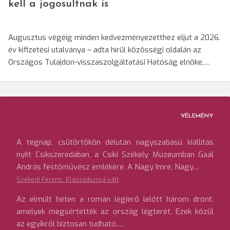
kell a jogosultnak is
Augusztus végéig minden kedvezményezetthez eljut a 2026.
év kifizetési utalványa – adta hírül közösségi oldalán az
Országos Tulajdon-visszaszolgáltatási Hatóság elnöke,…
VÉLEMÉNY
A tegnap, csütörtökön délután nagyszabású kiállítás
nyílt Csíkszeredában, a Csíki Székely Múzeumban Gaál
András festőművész emlékére. A Nagy Imre, Nagy…
Székedi Ferenc: Klasszikussá vált
Az elmúlt héten a román légierő lelőtt három drónt,
amelyek megsértették az ország légterét. Ezek közül
az egyikről biztosan tudható,…