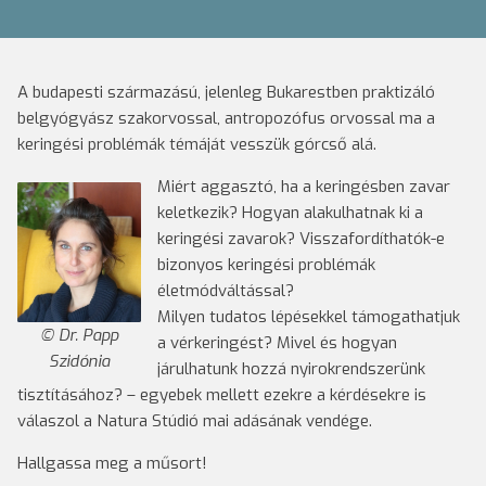
A budapesti származású, jelenleg Bukarestben praktizáló
belgyógyász szakorvossal, antropozófus orvossal ma a
keringési problémák témáját vesszük górcső alá.
Miért aggasztó, ha a keringésben zavar
keletkezik? Hogyan alakulhatnak ki a
keringési zavarok? Visszafordíthatók-e
bizonyos keringési problémák
életmódváltással?
Milyen tudatos lépésekkel támogathatjuk
Dr. Papp
a vérkeringést? Mivel és hogyan
Szidónia
járulhatunk hozzá nyirokrendszerünk
tisztításához? – egyebek mellett ezekre a kérdésekre is
válaszol a Natura Stúdió mai adásának vendége.
Hallgassa meg a műsort!