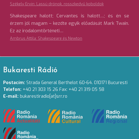
Székely Ervin: Lassú drónok, rosszkedvű koboldok
Shakespeare halott; Cervantes is halott…; és én se
érzem jól magam – kezdte egyik előadását Mark Twain.
Ez az irodalomtörténeti…
Ambrus Attila: Shakespeare és Newton
Bukaresti Rádió
Postacím:
Strada General Berthelot 60-64. 010171 Bucuresti
Telefon:
+40 21 303 15 26 Fax: +40 21 319 05 58
E-mail:
bukarestiradio[at]srr.ro