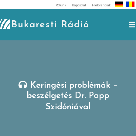
Skip
Rólunk
Kapcsolat
Frekvenciák
to
content
Bukaresti Rádió
Keringési problémák –
beszélgetés Dr. Papp
Szidóniával