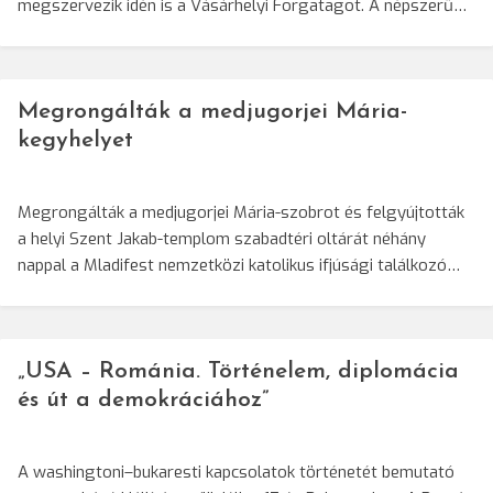
megszervezik idén is a Vásárhelyi Forgatagot. A népszerű…
Megrongálták a medjugorjei Mária-
kegyhelyet
Megrongálták a medjugorjei Mária-szobrot és felgyújtották
a helyi Szent Jakab-templom szabadtéri oltárát néhány
nappal a Mladifest nemzetközi katolikus ifjúsági találkozó…
„USA – Románia. Történelem, diplomácia
és út a demokráciához”
A washingtoni–bukaresti kapcsolatok történetét bemutató