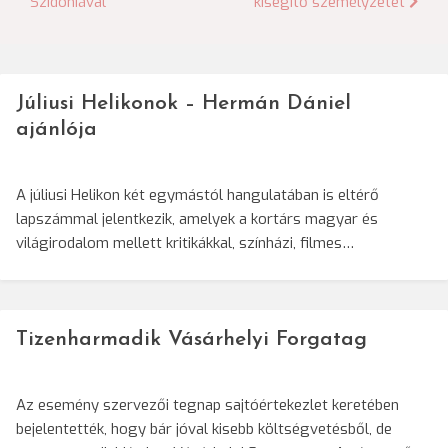
Szidóniával
kisegítő személyzetet
Júliusi Helikonok – Hermán Dániel
ajánlója
A júliusi Helikon két egymástól hangulatában is eltérő
lapszámmal jelentkezik, amelyek a kortárs magyar és
világirodalom mellett kritikákkal, színházi, filmes…
Tizenharmadik Vásárhelyi Forgatag
Az esemény szervezői tegnap sajtóértekezlet keretében
bejelentették, hogy bár jóval kisebb költségvetésből, de