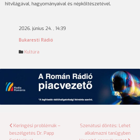
hitvilágával, hagyományaival és népköltészetével.
2026. június 24. , 14:39
Bukaresti Rádió
Kultúra
Bejegyzés
Keringési problémák –
Szenátusi döntés: Lehet
beszélgetés Dr. Papp
alkalmazni tanügyben
navigáció