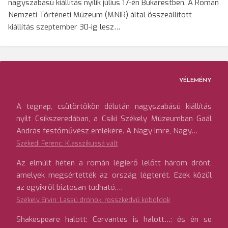
nagyszabású kiállítás nyílik július 17-én Bukarestben. A Román
Nemzeti Történeti Múzeum (MNIR) által összeállított
kiállítás szeptember 30-ig lesz…
VÉLEMÉNY
A tegnap, csütörtökön délután nagyszabású kiállítás
nyílt Csíkszeredában, a Csíki Székely Múzeumban Gaál
András festőművész emlékére. A Nagy Imre, Nagy…
Székedi Ferenc: Klasszikussá vált
Az elmúlt héten a román légierő lelőtt három drónt,
amelyek megsértették az ország légterét. Ezek közül
az egyikről biztosan tudható,…
Székely Ervin: Lassú drónok, rosszkedvű koboldok
Shakespeare halott; Cervantes is halott…; és én se