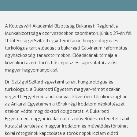
A Kolozsvári Akadémiai Bizottság Bukaresti Regionális
Munkabizottsága szervezésében szombaton, június 27-én fél
11-től Szilágyi Szilárd egyetemi tanár, hungarológus és
turkológus tart előadást a bukaresti Calvineum református
egyházközség tanácstermében. Előadásának témája a
középkori azeri–török hősi eposz és kapcsolatai az ősi
magyar hagyományokkal.
Dr. Szilágyi Szilárd egyetemi tanár, hungarológus és
turkológus, a Bukaresti Egyetem magyar-német szakán
végzett. Egyetemi tanulmányait követően Törökországban
az Ankarai Egyetemen a török régi irodalom-népköltészet
szakon védte meg doktori dolgozatát. A Bukaresti
Egyetemen magyar irodalmat és művelődéstörténetet tanít.
Kutatási területe a magyar irodalom és művelődéstörténet
korai rétegeinek kapcsolata a török népek iszlám előtti