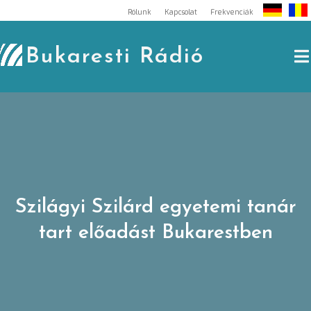
Skip
Rólunk
Kapcsolat
Frekvenciák
to
content
Bukaresti Rádió
Szilágyi Szilárd egyetemi tanár
tart előadást Bukarestben