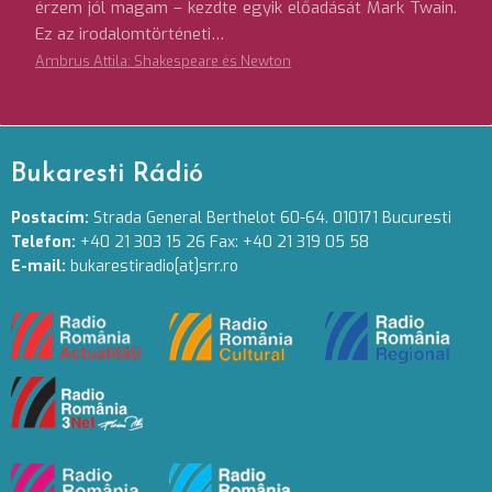
érzem jól magam – kezdte egyik előadását Mark Twain.
Ez az irodalomtörténeti…
Ambrus Attila: Shakespeare és Newton
Bukaresti Rádió
Postacím:
Strada General Berthelot 60-64. 010171 Bucuresti
Telefon:
+40 21 303 15 26 Fax: +40 21 319 05 58
E-mail:
bukarestiradio[at]srr.ro