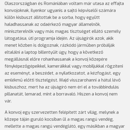
Olaszországban és Romániában voltam már utasa az effajta
konvojoknak, ilyenkor ugyanis a sajtó képviselői számára
külön kisbuszt állítottak be a sorba, hogy együtt
haladhassanak az odaérkező magyar államelnök,
miniszterelnök vagy más magas tisztséget ellátó személy
látogatása, úti programja idején. Az újságírók azok, akik
menet közben is dolgoznak, rázkódó járműben próbálják
eltalálni a laptop billentyűit úgy, hogy a következő
megállásnál előre rohanhassanak a konvoj közepére
fényképezőgépeikkel, kameráikkal vagy mobiljukkal rögzíteni
az eseményt, a beszédet, a nyilatkozatot, a kézfogást, egy
emlékmű előtti tisztelgést. Majd visszarohanni a hátul lévő
kisbuszhoz, mert ha az újságíró nem éri el a továbbindulás
pillanatát, lemarad, mint a borravaló. Hiszen a konvoj nem
vár.
A konvoj egy szervezetten felépített zárt világ, melynek a
közepe táján guruló kocsiban ül a magas rangú vendég,
mellette a magas rangú vendéglátó, egy másikban a magyar