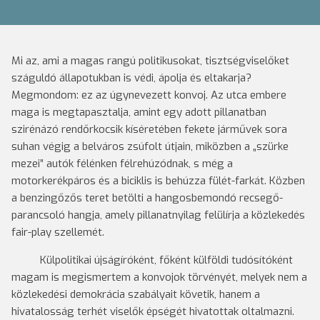
Mi az, ami a magas rangú politikusokat, tisztségviselőket
száguldó állapotukban is védi, ápolja és eltakarja?
Megmondom: ez az úgynevezett konvoj. Az utca embere
maga is megtapasztalja, amint egy adott pillanatban
szirénázó rendőrkocsik kíséretében fekete járművek sora
suhan végig a belváros zsúfolt útjain, miközben a „szürke
mezei” autók félénken félrehúzódnak, s még a
motorkerékpáros és a biciklis is behúzza fülét-farkát. Közben
a benzingőzős teret betölti a hangosbemondó recsegő-
parancsoló hangja, amely pillanatnyilag felülírja a közlekedés
fair-play szellemét.
Külpolitikai újságíróként, főként külföldi tudósítóként
magam is megismertem a konvojok törvényét, melyek nem a
közlekedési demokrácia szabályait követik, hanem a
hivatalosság terhét viselők épségét hivatottak oltalmazni.