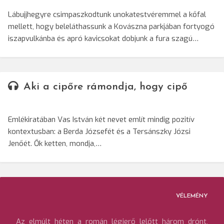
Lábujjhegyre csimpaszkodtunk unokatestvéremmel a kőfal
mellett, hogy beleláthassunk a Kovászna parkjában fortyogó
iszapvulkánba és apró kavicsokat dobjunk a fura szagú…
Aki a cipőre rámondja, hogy cipő
Emlékiratában Vas István két nevet említ mindig pozitív
kontextusban: a Berda Józsefét és a Tersánszky Józsi
Jenőét. Ők ketten, mondja,…
VÉLEMÉNY
Az elmúlt héten a román légierő lelőtt három drónt,