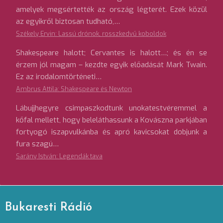
amelyek megsértették az ország légterét. Ezek közül
az egyikről biztosan tudható,…
Székely Ervin: Lassú drónok, rosszkedvű koboldok
Shakespeare halott; Cervantes is halott…; és én se
érzem jól magam – kezdte egyik előadását Mark Twain.
Ez az irodalomtörténeti…
Ambrus Attila: Shakespeare és Newton
Lábujjhegyre csimpaszkodtunk unokatestvéremmel a
kőfal mellett, hogy beleláthassunk a Kovászna parkjában
fortyogó iszapvulkánba és apró kavicsokat dobjunk a
fura szagú…
Sarány István: Legendák tava
Bukaresti Rádió