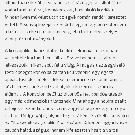
pillanatban sikerült e suhanó, szirénázó gépkocsiból félre
sodortatni autókat, lovaskocsikat, bandukoló kordékat.
Minden ilyen művelet után az egyik román rendőr keresztet
vetett. A konvoj közepén a védettség melegében soha nem
lehetett érzékelni a sor élén végrehajtott életveszélyes
zsonglőrmutatványokat.
A konvojokkal kapcsolatos konkrét élményeim azonban
valamiféle kortünetként álltak össze bennem, találóan
jelképezték, miként épül fel a világ. A magas tisztségviselő
testi épségét konvojba zártan kell védenie egy egész
apparátusnak, ennek érdekében semmi nem számít, amit a
közlekedésrendészeti szabályok a közember számára
előírnak. A konvojon belül az öltönyös-nyakkendős utasok
egy másik dimenzióban léteznek. Mint ahogy a holdra szállt
űrhajós is saját különös szemszögéből látja az égen forgó
otthoni földgolyóját, olyan idegen tájként érzékeli a konvojon
belüli személy az „odakinti” valóságot. A konvoj ugyanis nem
csupán halad, száguld, hanem kifejezetten hasít a városi,