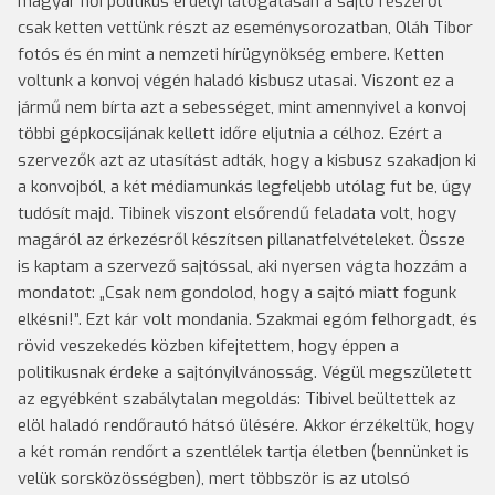
magyar női politikus erdélyi látogatásán a sajtó részéről
csak ketten vettünk részt az eseménysorozatban, Oláh Tibor
fotós és én mint a nemzeti hírügynökség embere. Ketten
voltunk a konvoj végén haladó kisbusz utasai. Viszont ez a
jármű nem bírta azt a sebességet, mint amennyivel a konvoj
többi gépkocsijának kellett időre eljutnia a célhoz. Ezért a
szervezők azt az utasítást adták, hogy a kisbusz szakadjon ki
a konvojból, a két médiamunkás legfeljebb utólag fut be, úgy
tudósít majd. Tibinek viszont elsőrendű feladata volt, hogy
magáról az érkezésről készítsen pillanatfelvételeket. Össze
is kaptam a szervező sajtóssal, aki nyersen vágta hozzám a
mondatot: „Csak nem gondolod, hogy a sajtó miatt fogunk
elkésni!”. Ezt kár volt mondania. Szakmai egóm felhorgadt, és
rövid veszekedés közben kifejtettem, hogy éppen a
politikusnak érdeke a sajtónyilvánosság. Végül megszületett
az egyébként szabálytalan megoldás: Tibivel beültettek az
elöl haladó rendőrautó hátsó ülésére. Akkor érzékeltük, hogy
a két román rendőrt a szentlélek tartja életben (bennünket is
velük sorsközösségben), mert többször is az utolsó