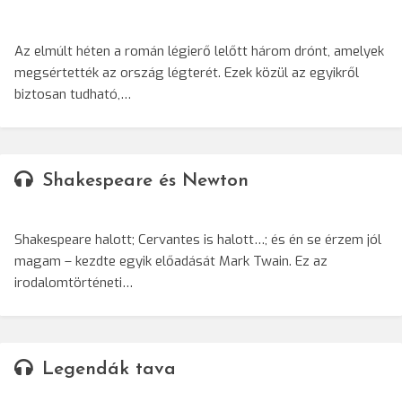
Az elmúlt héten a román légierő lelőtt három drónt, amelyek
megsértették az ország légterét. Ezek közül az egyikről
biztosan tudható,…
Shakespeare és Newton
Shakespeare halott; Cervantes is halott…; és én se érzem jól
magam – kezdte egyik előadását Mark Twain. Ez az
irodalomtörténeti…
Legendák tava