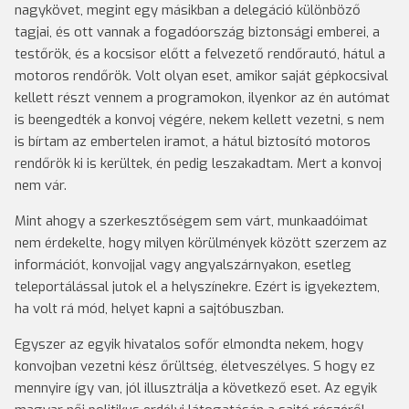
nagykövet, megint egy másikban a delegáció különböző
tagjai, és ott vannak a fogadóország biztonsági emberei, a
testőrök, és a kocsisor előtt a felvezető rendőrautó, hátul a
motoros rendőrök. Volt olyan eset, amikor saját gépkocsival
kellett részt vennem a programokon, ilyenkor az én autómat
is beengedték a konvoj végére, nekem kellett vezetni, s nem
is bírtam az embertelen iramot, a hátul biztosító motoros
rendőrök ki is kerültek, én pedig leszakadtam. Mert a konvoj
nem vár.
Mint ahogy a szerkesztőségem sem várt, munkaadóimat
nem érdekelte, hogy milyen körülmények között szerzem az
információt, konvojjal vagy angyalszárnyakon, esetleg
teleportálással jutok el a helyszínekre. Ezért is igyekeztem,
ha volt rá mód, helyet kapni a sajtóbuszban.
Egyszer az egyik hivatalos sofőr elmondta nekem, hogy
konvojban vezetni kész őrültség, életveszélyes. S hogy ez
mennyire így van, jól illusztrálja a következő eset. Az egyik