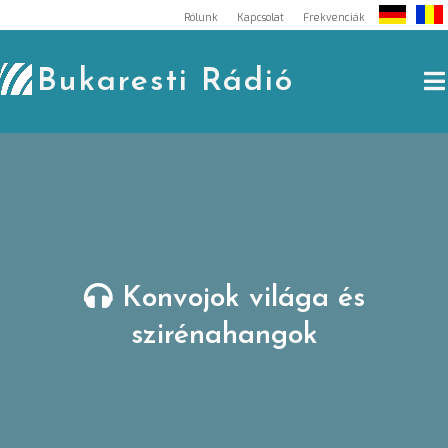
Skip
Rólunk
Kapcsolat
Frekvenciák
to
content
Bukaresti Rádió
Konvojok világa és
szirénahangok