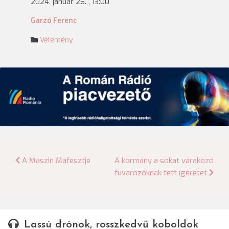
2024. január 26. , 13:00
Garzó Ferenc
Vélemény
Bejegyzés
A Maszin Mafesztje
A kormány a sokat várakozó
fuvarozóknak tett ígéretet
navigáció
Lassú drónok, rosszkedvű koboldok