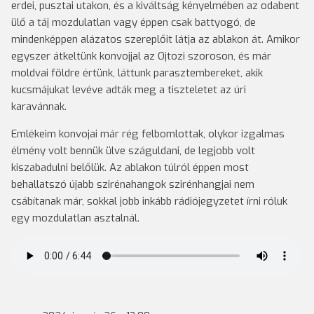
erdei, pusztai utakon, és a kiváltság kényelmében az odabent
ülő a táj mozdulatlan vagy éppen csak battyogó, de
mindenképpen alázatos szereplőit látja az ablakon át. Amikor
egyszer átkeltünk konvojjal az Ojtozi szoroson, és már
moldvai földre értünk, láttunk parasztembereket, akik
kucsmájukat levéve adták meg a tiszteletet az úri
karavánnak.
Emlékeim konvojai már rég felbomlottak, olykor izgalmas
élmény volt bennük ülve száguldani, de legjobb volt
kiszabadulni belőlük. Az ablakon túlról éppen most
behallatszó újabb szirénahangok szirénhangjai nem
csábítanak már, sokkal jobb inkább rádiójegyzetet írni róluk
egy mozdulatlan asztalnál.