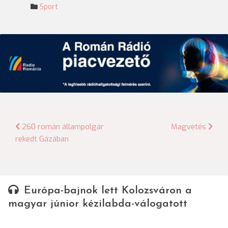
Sport
Bejegyzés
260 román állampolgár
Magvetés
rekedt Gázában
navigáció
Európa-bajnok lett Kolozsváron a
magyar júnior kézilabda-válogatott