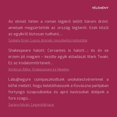
VÉLEMÉNY
Az elmúlt héten a román légierő lelőtt három drónt,
amelyek megsértették az ország légterét. Ezek közül
az egyikről biztosan tudható,…
Székely Ervin: Lassú drónok, rosszkedvű koboldok
Shakespeare halott; Cervantes is halott…; és én se
érzem jól magam – kezdte egyik előadását Mark Twain.
Ez az irodalomtörténeti…
Ambrus Attila: Shakespeare és Newton
Lábujjhegyre csimpaszkodtunk unokatestvéremmel a
kőfal mellett, hogy beleláthassunk a Kovászna parkjában
fortyogó iszapvulkánba és apró kavicsokat dobjunk a
fura szagú…
Sarány István: Legendák tava