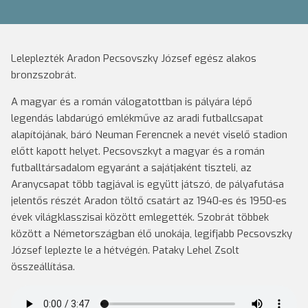
Leleplezték Aradon Pecsovszky József egész alakos
bronzszobrát.
A magyar és a román válogatottban is pályára lépő
legendás labdarúgó emlékműve az aradi futballcsapat
alapítójának, báró Neuman Ferencnek a nevét viselő stadion
előtt kapott helyet. Pecsovszkyt a magyar és a román
futballtársadalom egyaránt a sajátjaként tiszteli, az
Aranycsapat több tagjával is együtt játszó, de pályafutása
jelentős részét Aradon töltő csatárt az 1940-es és 1950-es
évek világklasszisai között emlegették. Szobrát többek
között a Németországban élő unokája, legifjabb Pecsovszky
József leplezte le a hétvégén. Pataky Lehel Zsolt
összeállítása.