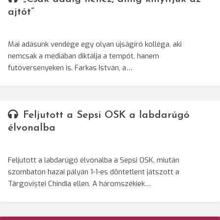
ajtót”
Mai adásunk vendége egy olyan újságíró kolléga, aki
nemcsak a médiában diktálja a tempót, hanem
futóversenyeken is. Farkas István, a…
Feljutott a Sepsi OSK a labdarúgó
élvonalba
Feljutott a labdarúgó élvonalba a Sepsi OSK, miután
szombaton hazai pályán 1-1-es döntetlent játszott a
Târgoviștei Chindia ellen. A háromszékiek…