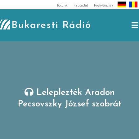
Skip
Rólunk
Kapcsolat
Frekvenciák
to
content
Bukaresti Rádió
Leleplezték Aradon
Pecsovszky József szobrát