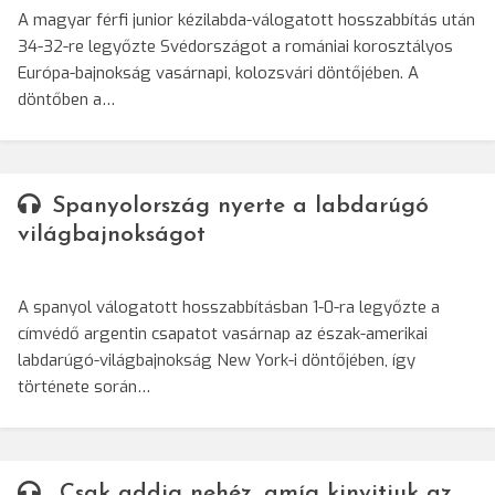
A magyar férfi junior kézilabda-válogatott hosszabbítás után
34-32-re legyőzte Svédországot a romániai korosztályos
Európa-bajnokság vasárnapi, kolozsvári döntőjében. A
döntőben a…
Spanyolország nyerte a labdarúgó
világbajnokságot
A spanyol válogatott hosszabbításban 1-0-ra legyőzte a
címvédő argentin csapatot vasárnap az észak-amerikai
labdarúgó-világbajnokság New York-i döntőjében, így
története során…
„Csak addig nehéz, amíg kinyitjuk az