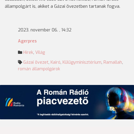
állampolgárt is, akiket a Gázai övezetben tartanak fogva.
2023. november 06. , 14:32
Agerpres
Hírek
,
Világ
Gázai övezet
,
Kairó
,
Külügyminisztérium
,
Ramallah
,
román állampolgárok