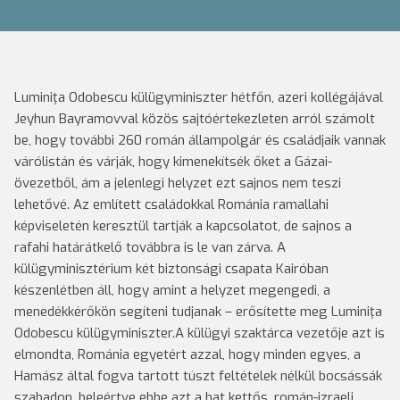
Luminiţa Odobescu külügyminiszter hétfőn, azeri kollégájával
Jeyhun Bayramovval közös sajtóértekezleten arról számolt
be, hogy további 260 román állampolgár és családjaik vannak
várólistán és várják, hogy kimenekítsék őket a Gázai-
övezetből, ám a jelenlegi helyzet ezt sajnos nem teszi
lehetővé. Az említett családokkal Románia ramallahi
képviseletén keresztül tartják a kapcsolatot, de sajnos a
rafahi határátkelő továbbra is le van zárva. A
külügyminisztérium két biztonsági csapata Kairóban
készenlétben áll, hogy amint a helyzet megengedi, a
menedékkérőkön segíteni tudjanak – erősítette meg Luminiţa
Odobescu külügyminiszter.A külügyi szaktárca vezetője azt is
elmondta, Románia egyetért azzal, hogy minden egyes, a
Hamász által fogva tartott túszt feltételek nélkül bocsássák
szabadon, beleértve ebbe azt a hat kettős, román-izraeli