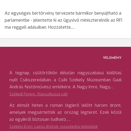
Az egységes bértörvény tervezete bármikor benyújtható a
parlamentbe - jelentette ki az ügyvivő miniszterelnök az RFI
ma reggeli adásában. Hozzátette,…
VÉLEMÉNY
A tegnap, csütörtökön délután nagyszabású kiállítás
nyílt Csíkszeredában, a Csíki Székely Múzeumban Gaál
András festőművész emlékére. A Nagy Imre, Nagy…
Székedi Ferenc: Klasszikussá vált
Az elmúlt héten a román légierő lelőtt három drónt,
amelyek megsértették az ország légterét. Ezek közül
az egyikről biztosan tudható,…
Székely Ervin: Lassú drónok, rosszkedvű koboldok