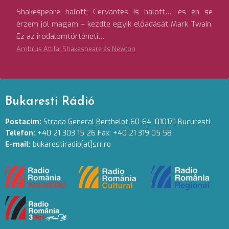
Shakespeare halott; Cervantes is halott…; és én se
érzem jól magam – kezdte egyik előadását Mark Twain.
Ez az irodalomtörténeti…
Ambrus Attila: Shakespeare és Newton
Bukaresti Rádió
Postacím:
Strada General Berthelot 60-64. 010171 Bucuresti
Telefon:
+40 21 303 15 26 Fax: +40 21 319 05 58
E-mail:
bukarestiradio[at]srr.ro