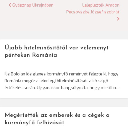
Bejegyzés
Gyásznap Ukrajnában
Leleplezték Aradon
Pecsovszky József szobrát
navigáció
Újabb hitelminősítőtől vár véleményt
pénteken Románia
Ilie Bolojan ideiglenes kormányfő reményét fejezte ki, hogy
Románia megőrzi jelenlegi hitelminősítését a közelgő
értékelés során. Ugyanakkor hangsúlyozta, hogy mielőbb…
Megértették az emberek és a cégek a
kormányfő felhívását