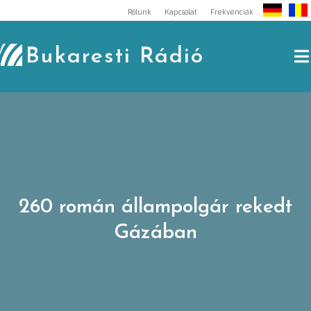
Skip
Rólunk
Kapcsolat
Frekvenciák
to
content
Bukaresti Rádió
260 román állampolgár rekedt
Gázában