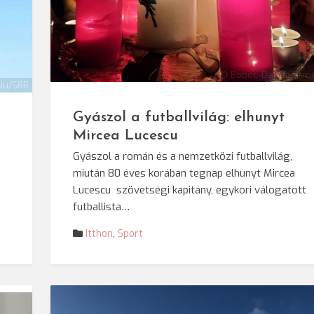
© Boboc-Darvas Tím
iu/SRR
Gyászol a futballvilág: elhunyt
Mircea Lucescu
n
Gyászol a román és a nemzetközi futballvilág,
miután 80 éves korában tegnap elhunyt Mircea
Lucescu szövetségi kapitány, egykori válogatott
futballista…
Itthon
,
Sport