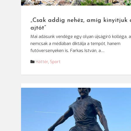
© Személyes ar
„Csak addig nehéz, amíg kinyitjuk 
ajtót”
Mai adásunk vendége egy olyan újságíró kolléga, a
nemcsak a médiában diktálja a tempót, hanem
futóversenyeken is. Farkas István, a…
Háttér
,
Sport