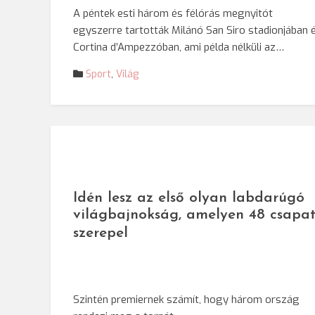
A péntek esti három és félórás megnyitót
egyszerre tartották Milánó San Siro stadionjában 
Cortina d’Ampezzóban, ami példa nélküli az…
Sport
,
Világ
Idén lesz az első olyan labdarúgó
világbajnokság, amelyen 48 csapa
szerepel
Szintén premiernek számít, hogy három ország