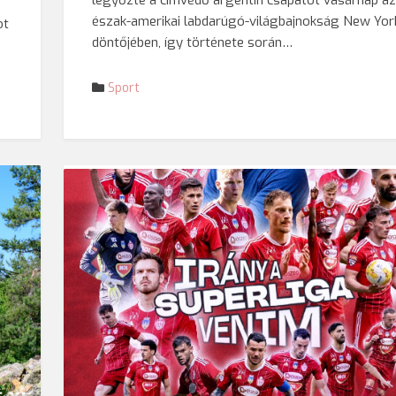
észak-amerikai labdarúgó-világbajnokság New York
ot
döntőjében, így története során…
Sport