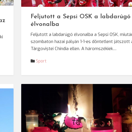
chívum
Feljutott a Sepsi OSK a labdarúgó
az
élvonalba
Feljutott a labdarúgó élvonalba a Sepsi OSK, miutá
ki
szombaton hazai pályán 1-1-es döntetlent játszott 
Târgoviștei Chindia ellen. A háromszékiek…
Sport