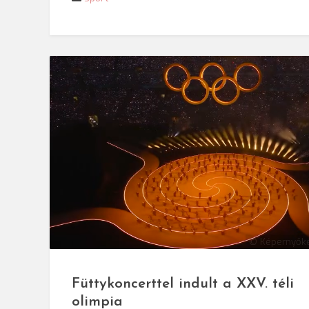
© Képernyők
Füttykoncerttel indult a XXV. téli
olimpia