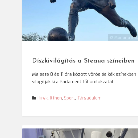
© Mariana Enc
Díszkivilágítás a Steaua színeibe
Ma este 8 és 11 óra között vörös és kék színekben
világítják ki a Parlament főhomlokzatát.
Hírek
,
Itthon
,
Sport
,
Társadalom