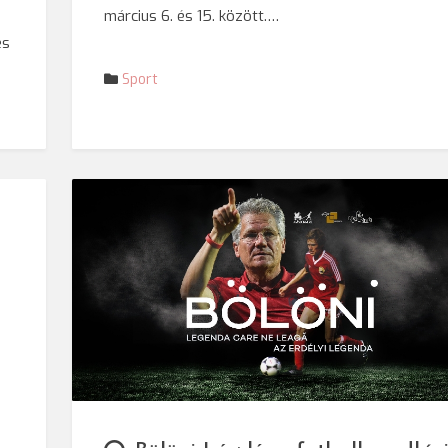
március 6. és 15. között.…
és
Sport
t
© Facebook/Bölöni - Az Erdélyi 