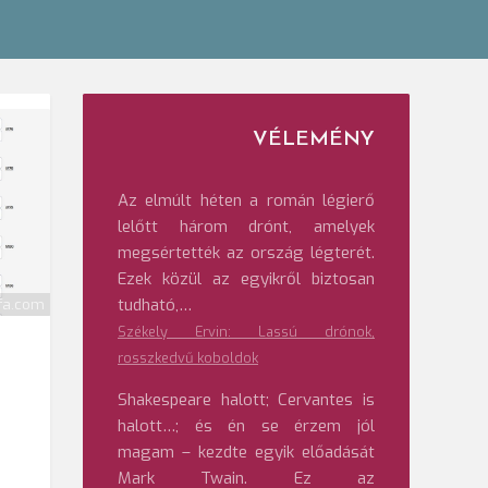
VÉLEMÉNY
Az elmúlt héten a román légierő
lelőtt három drónt, amelyek
megsértették az ország légterét.
Ezek közül az egyikről biztosan
tudható,…
ifa.com
Székely Ervin: Lassú drónok,
rosszkedvű koboldok
Shakespeare halott; Cervantes is
halott…; és én se érzem jól
magam – kezdte egyik előadását
Mark Twain. Ez az
z