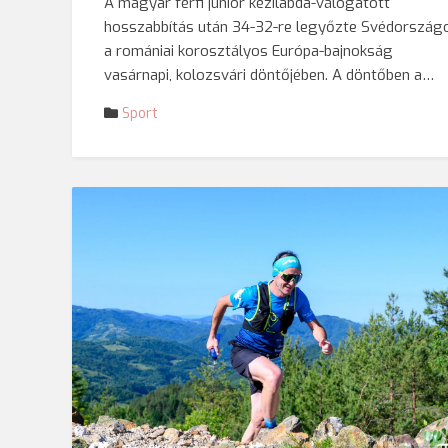
A magyar férfi junior kézilabda-válogatott
hosszabbítás után 34-32-re legyőzte Svédország
a romániai korosztályos Európa-bajnokság
vasárnapi, kolozsvári döntőjében. A döntőben a…
Sport