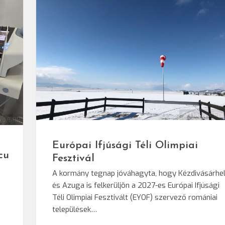
© Darvas Eni
kő/SRR
Európai Ifjúsági Téli Olimpiai
cu
Fesztivál
A kormány tegnap jóváhagyta, hogy Kézdivásárhe
és Azuga is felkerüljön a 2027-es Európai Ifjúsági
Téli Olimpiai Fesztivált (EYOF) szervező romániai
települések…