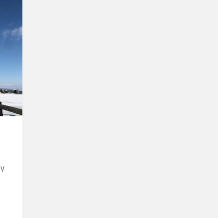
kő/SRR
ly