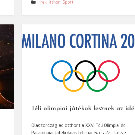
Hírek
,
Itthon
,
Sport
ép/SRR
Téli olimpiai játékok lesznek az id
Olaszország ad otthont a XXV. Téli Olimpiai és
Paralimpiai Játékoknak február 6. és 22., illetve