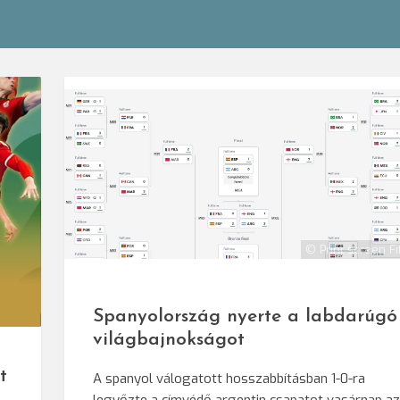
© Print screen F
Spanyolország nyerte a labdarúgó
világbajnokságot
t
A spanyol válogatott hosszabbításban 1-0-ra
legyőzte a címvédő argentin csapatot vasárnap a