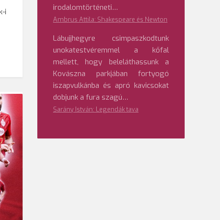
irodalomtörténeti…
-i
Ambrus Attila: Shakespeare és Newton
Lábujjhegyre csimpaszkodtunk
unokatestvéremmel a kőfal
mellett, hogy beleláthassunk a
Kovászna parkjában fortyogó
iszapvulkánba és apró kavicsokat
dobjunk a fura szagú…
Sarány István: Legendák tava