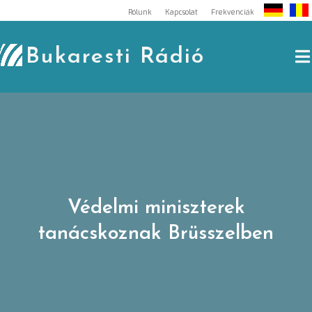
Skip
Rólunk
Kapcsolat
Frekvenciák
to
content
Bukaresti Rádió
Védelmi miniszterek
tanácskoznak Brüsszelben