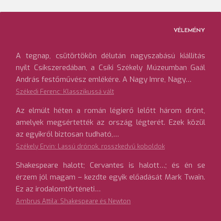
VÉLEMÉNY
A tegnap, csütörtökön délután nagyszabású kiállítás
nyílt Csíkszeredában, a Csíki Székely Múzeumban Gaál
András festőművész emlékére. A Nagy Imre, Nagy…
Székedi Ferenc: Klasszikussá vált
Az elmúlt héten a román légierő lelőtt három drónt,
amelyek megsértették az ország légterét. Ezek közül
az egyikről biztosan tudható,…
Székely Ervin: Lassú drónok, rosszkedvű koboldok
Shakespeare halott; Cervantes is halott…; és én se
érzem jól magam – kezdte egyik előadását Mark Twain.
Ez az irodalomtörténeti…
Ambrus Attila: Shakespeare és Newton