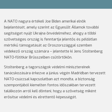
A NATO nagyra értékeli Joe Biden amerikai elnök
bejelentését, amely szerint az Egyesült Államok további
segítséget nyújt Ukrajna önvédelméhez, ahogy a többi
szövetséges ország is fenntartja jelentős és példátlan
mértékű támogatását az Oroszországgal szemben
védekező ország számára – jelentette ki Jens Stoltenberg
NATO-főtitkár Brüsszelben csütörtökön.
Stoltenberg a tagországok védelmi minisztereinek
tanácskozására érkezve a június végén Madridban tervezett
NATO-csúccsal kapcsolatban azt mondta, a biztonság
szempontjából kiemelten fontos időszakban tervezett
találkozón arról kell dönteni, hogy a szövetség miként
erősítse védelmi és elrettentő képességét.