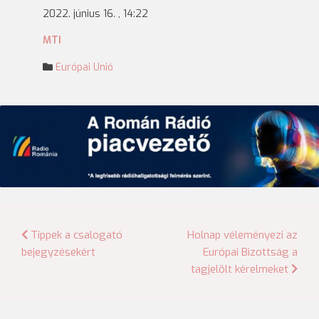
2022. június 16. , 14:22
MTI
Európai Unió
Bejegyzés
Tippek a csalogató
Holnap véleményezi az
bejegyzésekért
Európai Bizottság a
navigáció
tagjelölt kérelmeket