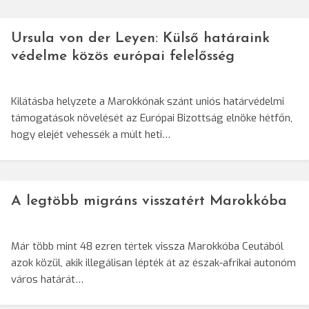
Ursula von der Leyen: Külső határaink
védelme közös európai felelősség
Kilátásba helyzete a Marokkónak szánt uniós határvédelmi
támogatások növelését az Európai Bizottság elnöke hétfőn,
hogy elejét vehessék a múlt heti…
A legtöbb migráns visszatért Marokkóba
Már több mint 48 ezren tértek vissza Marokkóba Ceutából
azok közül, akik illegálisan lépték át az észak-afrikai autonóm
város határát…