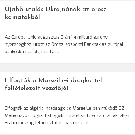
Újabb utalás Ukrajnának az orosz
kamatokból
Az Európai Unió augusztus 3-án 1,4 milliárd eurónyi
nyereséghez jutott az Orosz Központi Banknak az európai
bankokban tárolt, majd az…
Elfogták a Marseille-i drogkartel
feltételezett vezetőjét
Elfogták az algériai hatóságok a Marseille-ben mûködõ DZ
Mafia nevû drogkartell egyik feltételezett vezetõjét, aki ellen
Franciaország letartóztatási parancsot is…