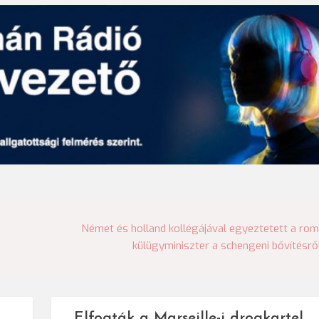
Német és holland kollégájával egyeztetett a ro
külügyminiszter a schengeni bővítésrő
Elfogták a Marseille-i drogkartel