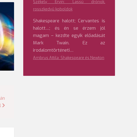
Székely Ervin: Lassú drónok,
rosszkedvű koboldok
Shakespeare halott; Cervantes is
halott…; és én se érzem jól
magam – kezdte egyik előadását
Mark Twain. Ez az
irodalomtörténeti…
Ambrus Attila: Shakespeare és Newton
mán
l