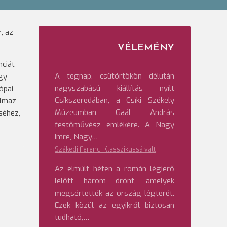
, az
VÉLEMÉNY
nciát
A tegnap, csütörtökön délután
úgy
nagyszabású kiállítás nyílt
ópai
Csíkszeredában, a Csíki Székely
almaz
Múzeumban Gaál András
séhez,
festőművész emlékére. A Nagy
Imre, Nagy…
Székedi Ferenc: Klasszikussá vált
Az elmúlt héten a román légierő
lelőtt három drónt, amelyek
megsértették az ország légterét.
Ezek közül az egyikről biztosan
tudható,…