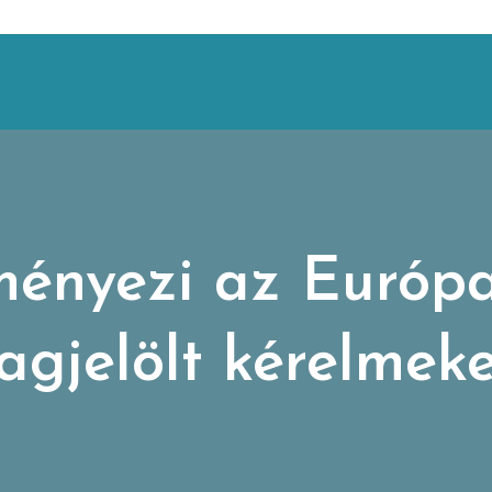
ényezi az Európa
agjelölt kérelmek