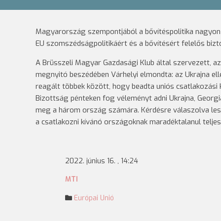
Magyarország szempontjából a bővítéspolitika nagyon fo
EU szomszédságpolitikáért és a bővítésért felelős bizt
A Brüsszeli Magyar Gazdasági Klub által szervezett, a
megnyitó beszédében Várhelyi elmondta: az Ukrajna ell
reagált többek között, hogy beadta uniós csatlakozási 
Bizottság pénteken fog véleményt adni Ukrajna, Georgi
meg a három ország számára. Kérdésre válaszolva lesz
a csatlakozni kívánó országoknak maradéktalanul teljesí
2022. június 16. , 14:24
MTI
Európai Unió