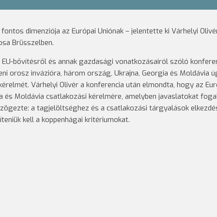
ntos dimenziója az Európai Uniónak – jelentette ki Várhelyi Olivér
osa Brüsszelben.
z EU-bővítésről és annak gazdasági vonatkozásairól szóló konfere
eni orosz invázióra, három ország, Ukrajna, Georgia és Moldávia 
kérelmét. Várhelyi Olivér a konferencia után elmondta, hogy az Eur
a és Moldávia csatlakozási kérelmére, amelyben javaslatokat fog
ögezte: a tagjelöltséghez és a csatlakozási tárgyalások elkezdé
teniük kell a koppenhágai kritériumokat.