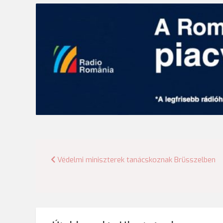
Bejegyzés
Védelmi miniszterek tanácskoznak Brüsszelben
navigáció