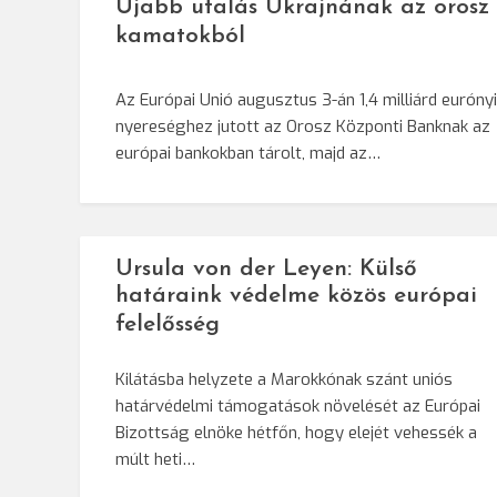
Újabb utalás Ukrajnának az orosz
kamatokból
Az Európai Unió augusztus 3-án 1,4 milliárd eurónyi
nyereséghez jutott az Orosz Központi Banknak az
európai bankokban tárolt, majd az…
Ursula von der Leyen: Külső
határaink védelme közös európai
felelősség
Kilátásba helyzete a Marokkónak szánt uniós
határvédelmi támogatások növelését az Európai
Bizottság elnöke hétfőn, hogy elejét vehessék a
múlt heti…