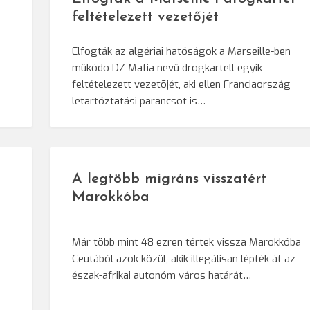
feltételezett vezetőjét
Elfogták az algériai hatóságok a Marseille-ben
mûködõ DZ Mafia nevû drogkartell egyik
feltételezett vezetõjét, aki ellen Franciaország
letartóztatási parancsot is…
A legtöbb migráns visszatért
Marokkóba
Már több mint 48 ezren tértek vissza Marokkóba
Ceutából azok közül, akik illegálisan lépték át az
észak-afrikai autonóm város határát…