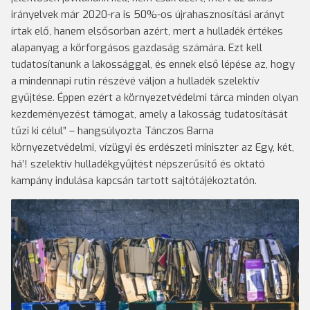
irányelvek már 2020-ra is 50%-os újrahasznosítási arányt
írtak elő, hanem elsősorban azért, mert a hulladék értékes
alapanyag a körforgásos gazdaság számára. Ezt kell
tudatosítanunk a lakossággal, és ennek első lépése az, hogy
a mindennapi rutin részévé váljon a hulladék szelektív
gyűjtése. Éppen ezért a környezetvédelmi tárca minden olyan
kezdeményezést támogat, amely a lakosság tudatosítását
tűzi ki célul” – hangsúlyozta Tánczos Barna
környezetvédelmi, vízügyi és erdészeti miniszter az Egy, két,
há’! szelektív hulladékgyűjtést népszerűsítő és oktató
kampány indulása kapcsán tartott sajtótájékoztatón.