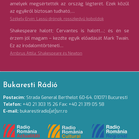
amelyek megsértették az ország légterét. Ezek közül
az egyikről biztosan tudható,…
Székely Ervin: Lassú drónok, rosszkedvű koboldok
Shakespeare halott; Cervantes is halott…; és én se
érzem jól magam – kezdte egyik előadását Mark Twain.
Ez az irodalomtörténeti…
Ambrus Attila: Shakespeare és Newton
Bukaresti Rádió
Postacím:
Strada General Berthelot 60-64. 010171 Bucuresti
Telefon:
+40 21 303 15 26 Fax: +40 21 319 05 58
E-mail:
bukarestiradio[at]srr.ro