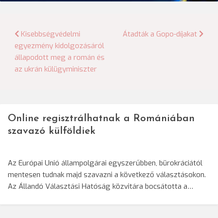
Bejegyzés
Kisebbségvédelmi
Átadták a Gopo-díjakat
egyezmény kidolgozásáról
navigáció
állapodott meg a román és
az ukrán külügyminiszter
Online regisztrálhatnak a Romániában
szavazó külföldiek
Az Európai Unió állampolgárai egyszerűbben, bürokráciától
mentesen tudnak majd szavazni a következő választásokon.
Az Állandó Választási Hatóság közvitára bocsátotta a…