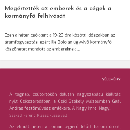
Megértették az emberek és a cégek a
kormányfő felhívását
Ezen a héten csökkent a 19-23 óra közötti időszakban az
áramfogyasztás, ezért Ilie Bolojan ügyvivő kormányfő
köszönetet mondott az embereknek,…
VÉLEMÉNY
A tegnap, csütörtökön délután nagyszabású kiállítás
nyílt Csíkszeredában, a Csíki Székely Múzeumban Gaál
András festőművész emlékére. A Nagy Imre, Nagy…
Székedi Ferenc: Klasszikussá vált
Az elmúlt héten a román légierő lelőtt három drónt,