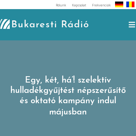
Skip
Rólunk
Kapcsolat
Frekvenciák
to
content
Bukaresti Rádió
Egy, két, há’! szelektív
hulladékgyűjtést népszerűsítő
és oktató kampány indul
májusban