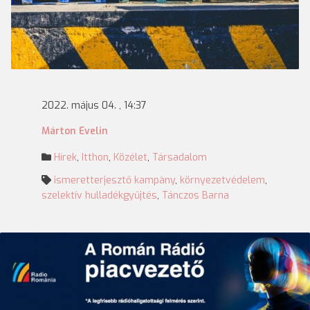
2022. május 04. , 14:37
Márton Evelin
Hírek
,
Itthon
,
Közélet
,
Társadalom
ismeretterjesztő kampàny
,
környezetvédelem
,
szelektív hulladékgyűjtés
,
Tánczos Barna