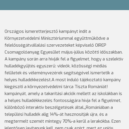
Országos ismeretterjesztő kampányt indít a
Környezetvédelmi Minisztériummal együttműködve a
felelősségátvállalási szervezeteket képviselő OIREP
Csomagolóanyag Egyesület május-július közötti időszakban.
A kampány során arra hívják fel a figyelmet, hogy a szelektív
hulladékgyűjtés egyszerű: videók, közösségi médiás
felületek és véleményvezérek segítségével ismertetik a
helyes hulladékkezelést.A most induló tájékoztató kampány
kiegészíti a környezetvédelmi tárca Tiszta Romániát!
kampányát, amely a takarítási akciók mellett az iskolákban is
a helyes hulladékkezelés fontosságára hívja fel a figyelmet,
különböző interaktív beszélgetések által.„Romániában a
települési hulladék alig 14%-át hasznosítják újra, és a
megtermelt szemét mintegy 70%-a kerül a lerakókba. Ezen
jelentősen javítanunk kell, nem csak azért, mert az uniós