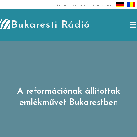
Skip
Rólunk
Kapcsolat
Frekvenciák
to
content
Bukaresti Rádió
A reformációnak állítottak
emlékművet Bukarestben