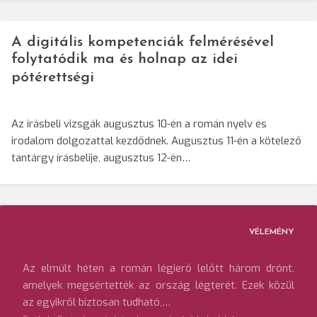
A digitális kompetenciák felmérésével
folytatódik ma és holnap az idei
pótérettségi
Az írásbeli vizsgák augusztus 10-én a román nyelv és
irodalom dolgozattal kezdődnek. Augusztus 11-én a kötelező
tantárgy írásbelije, augusztus 12-én…
VÉLEMÉNY
Az elmúlt héten a román légierő lelőtt három drónt,
amelyek megsértették az ország légterét. Ezek közül
az egyikről biztosan tudható,…