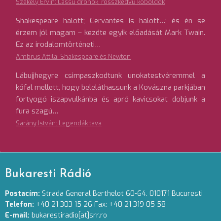
Székely Ervin: Lassú drónok, rosszkedvű koboldok
Shakespeare halott; Cervantes is halott…; és én se
érzem jól magam – kezdte egyik előadását Mark Twain.
Ez az irodalomtörténeti…
Ambrus Attila: Shakespeare és Newton
Lábujjhegyre csimpaszkodtunk unokatestvéremmel a
kőfal mellett, hogy beleláthassunk a Kovászna parkjában
fortyogó iszapvulkánba és apró kavicsokat dobjunk a
fura szagú…
Sarány István: Legendák tava
Bukaresti Rádió
Postacím:
Strada General Berthelot 60-64. 010171 Bucuresti
Telefon:
+40 21 303 15 26 Fax: +40 21 319 05 58
E-mail:
bukarestiradio[at]srr.ro