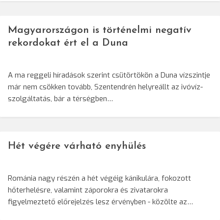
Magyarországon is történelmi negatív
rekordokat ért el a Duna
A ma reggeli híradások szerint csütörtökön a Duna vízszintje
már nem csökken tovább, Szentendrén helyreállt az ivóvíz-
szolgáltatás, bár a térségben…
Hét végére várható enyhülés
Románia nagy részén a hét végéig kánikulára, fokozott
hőterhelésre, valamint záporokra és zivatarokra
figyelmeztető előrejelzés lesz érvényben - közölte az…