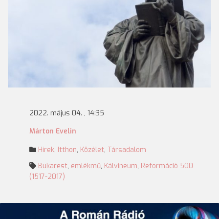
2022. május 04. , 14:35
Márton Evelin
Hírek
,
Itthon
,
Közélet
,
Társadalom
Bukarest
,
emlékmű
,
Kálvineum
,
Reformáciò 500
(1517-2017)