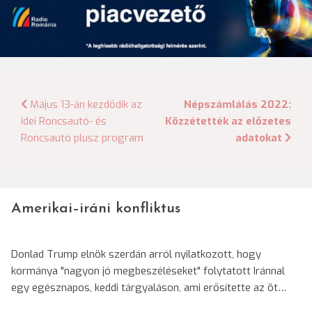
Bejegyzés
Május 13-án kezdődik az
Népszámlálás 2022:
idei Roncsautó- és
Közzétették az előzetes
navigáció
Roncsautó plusz program
adatokat
Amerikai–iráni konfliktus
Donlad Trump elnök szerdán arról nyilatkozott, hogy
kormánya "nagyon jó megbeszéléseket" folytatott Iránnal
egy egésznapos, keddi tárgyaláson, ami erősítette az öt…