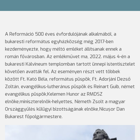
A Reformáció 500 éves évfordulójának alkalmából, a
bukaresti református egyházközség még 2017-ben
kezdeményezte, hogy méltó emléket állítsanak ennek a
román fővárosban. Az emlékművet ma, 2022. május 4-én a
bukaresti Kálvineum templomban tartott ünnepi istentisztelet
követően avatták fel. Az eseményen részt vett többek
között Ft. Kató Béla, református püspök, Ft. Adorjáni Dezső
Zoltán, evangélikus-lutheránus püspök és Reinart Guib, német
evangélikus püspök,Kelemen Hunor az RMDSZ
elnöke,miniszterelnök-helyettes, Nèmeth Zsolt a magyar
Orszàggyűlès külügyi bizottságának elnöke,Nicușor Dan
Bukarest főpolgàrmestere.