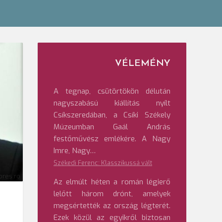
VÉLEMÉNY
A tegnap, csütörtökön délután
nagyszabású kiállítás nyílt
Csíkszeredában, a Csíki Székely
Múzeumban Gaál András
festőművész emlékére. A Nagy
Imre, Nagy…
Székedi Ferenc: Klasszikussá vált
res.ro
Az elmúlt héten a román légierő
lelőtt három drónt, amelyek
megsértették az ország légterét.
Ezek közül az egyikről biztosan