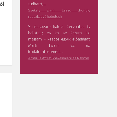
tudható,…
ől
Székely Ervin: Lassú drónok,
rosszkedvű koboldok
Shakespeare halott; Cervantes is
halott…; és én se érzem jól
magam – kezdte egyik előadását
l…
Mark Twain. Ez az
irodalomtörténeti…
Ambrus Attila: Shakespeare és Newton