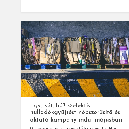
Egy, két, há’! szelektív
hulladékgyűjtést népszerűsítő és
oktató kampány indul májusban
Országos ismeretterjesztő kampányt indít a