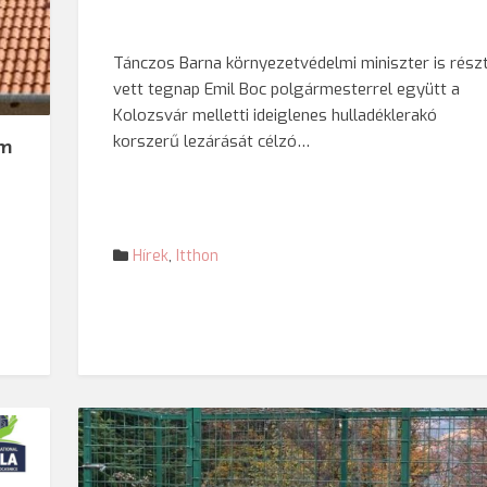
Tánczos Barna környezetvédelmi miniszter is rész
vett tegnap Emil Boc polgármesterrel együtt a
Kolozsvár melletti ideiglenes hulladéklerakó
korszerű lezárását célzó…
am
Hírek
,
Itthon