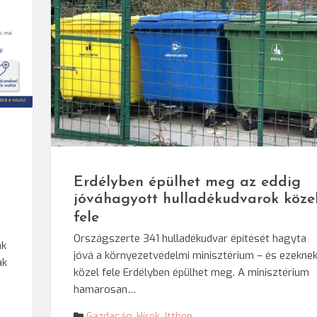
© Darvas Eni
Erdélyben épülhet meg az eddig
jóváhagyott hulladékudvarok köze
fele
Országszerte 341 hulladékudvar építését hagyta
ak
jóvá a környezetvédelmi minisztérium – és ezekne
ak
közel fele Erdélyben épülhet meg. A minisztérium
hamarosan…
Gazdaság
,
Hírek
,
Itthon