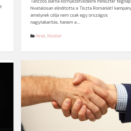
Tánczos Barna környezetvédelmi miniszter tegnap
e
hivatalosan elindította a Tiszta Romániát! kampány
amelynek célja nem csak egy országos
nagytakarítás, hanem a…
Hírek
,
Közélet
splash