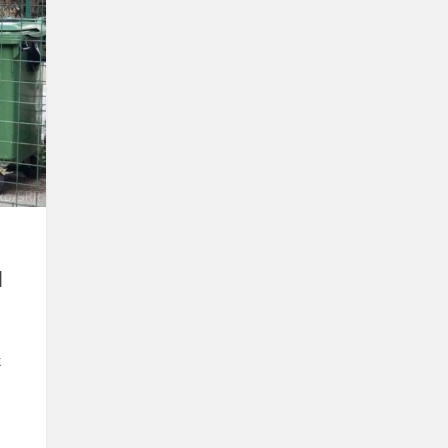
kő/SRR
l
k