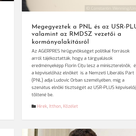
© Constantin Wenning/Un
Megegyeztek a PNL és az USR-PL
valamint az RMDSZ vezetői a
kormányalakításról
Az AGERPRES hírügynökséget politikai források
arról tájékoztatták, hogy a tárgyalások
eredményeképp Florin Cîţu lesz a miniszterelnök, 
a képviselőház elnökét is a Nemzeti Liberális Párt
(PNL) adja Ludovic Orban személyében, míg a
szenátus elnöki tisztségét az USR-PLUS képviselő
töltené be.
Hírek
,
Itthon
,
Közélet