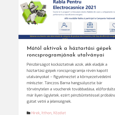
Mától aktívak a háztartási gépek
roncsprogramjának utalványai
Pénzbírságot kockáztatnak azok, akik eladják a
háztartási gépek roncsprogramja révén kapott
utalványokat – figyelmeztet a környezetvédelmi
miniszter. Tánczos Barna hangsúlyozta: bár
törvénytelen a voucherek továbbadása, előfordult
már ilyen ügyletek, ezért pénzbüntetéssel próbáln
gátat vetni a jelenségnek.
Hírek
,
Itthon
,
Közélet