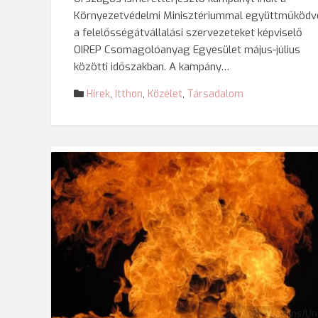
Környezetvédelmi Minisztériummal együttműködv
a felelősségátvállalási szervezeteket képviselő
OIREP Csomagolóanyag Egyesület május-július
közötti időszakban. A kampány…
Hírek
,
Itthon
,
Közélet
,
Társadalom
© Andy Watkins/Un