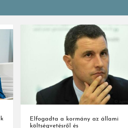
dsz.ro
© agerp
ak
Elfogadta a kormány az állami
költségvetésről és