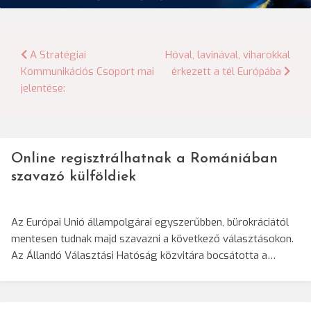
Bejegyzés
A Stratégiai
Hóval, lavinával, viharokkal
Kommunikációs Csoport mai
érkezett a tél Európába
navigáció
jelentése:
Online regisztrálhatnak a Romániában
szavazó külföldiek
Az Európai Unió állampolgárai egyszerűbben, bürokráciától
mentesen tudnak majd szavazni a következő választásokon.
Az Állandó Választási Hatóság közvitára bocsátotta a…