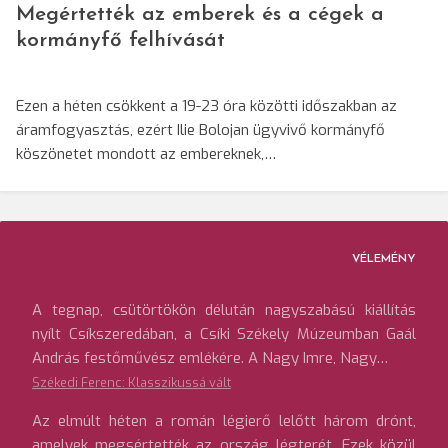
Megértették az emberek és a cégek a
kormányfő felhívását
Ezen a héten csökkent a 19-23 óra közötti időszakban az
áramfogyasztás, ezért Ilie Bolojan ügyvivő kormányfő
köszönetet mondott az embereknek,…
VÉLEMÉNY
A tegnap, csütörtökön délután nagyszabású kiállítás
nyílt Csíkszeredában, a Csíki Székely Múzeumban Gaál
András festőművész emlékére. A Nagy Imre, Nagy…
Székedi Ferenc: Klasszikussá vált
Az elmúlt héten a román légierő lelőtt három drónt,
amelyek megsértették az ország légterét. Ezek közül