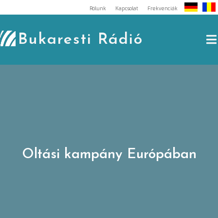
Skip
Rólunk
Kapcsolat
Frekvenciák
to
content
Bukaresti Rádió
Oltási kampány Európában