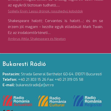
az egyikről biztosan tudható,…
Székely Ervin: Lassú drónok, rosszkedvű koboldok
Shakespeare halott; Cervantes is halott…; és én se
érzem jól magam – kezdte egyik előadását Mark Twain.
Ez az irodalomtörténeti…
Ambrus Attila: Shakespeare és Newton
Bukaresti Rádió
Postacím:
Strada General Berthelot 60-64. 010171 Bucuresti
Telefon:
+40 21 303 15 26 Fax: +40 21 319 05 58
E-mail:
bukarestiradio[at]srr.ro