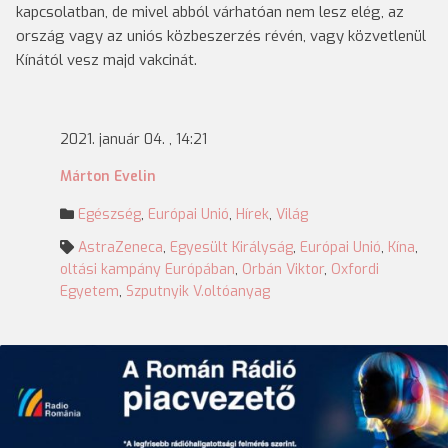
kapcsolatban, de mivel abból várhatóan nem lesz elég, az
ország vagy az uniós közbeszerzés révén, vagy közvetlenül
Kínától vesz majd vakcinát.
2021. január 04. , 14:21
Márton Evelin
Egészség
,
Európai Unió
,
Hírek
,
Világ
AstraZeneca
,
Egyesült Királyság
,
Európai Unió
,
Kína
,
oltási kampány Európában
,
Orbán Viktor
,
Oxfordi
Egyetem
,
Szputnyik V.oltóanyag