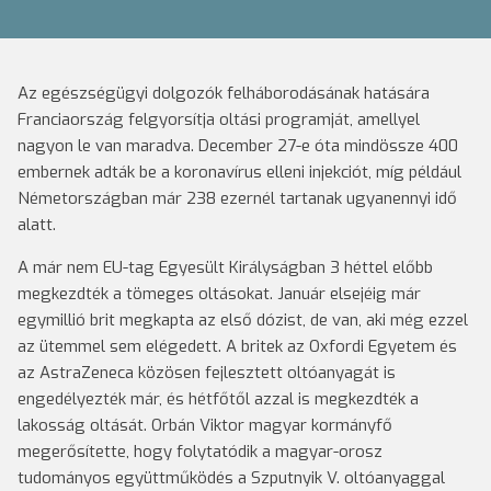
Az egészségügyi dolgozók felháborodásának hatására
Franciaország felgyorsítja oltási programját, amellyel
nagyon le van maradva. December 27-e óta mindössze 400
embernek adták be a koronavírus elleni injekciót, míg például
Németországban már 238 ezernél tartanak ugyanennyi idő
alatt.
A már nem EU-tag Egyesült Királyságban 3 héttel előbb
megkezdték a tömeges oltásokat. Január elsejéig már
egymillió brit megkapta az első dózist, de van, aki még ezzel
az ütemmel sem elégedett. A britek az Oxfordi Egyetem és
az AstraZeneca közösen fejlesztett oltóanyagát is
engedélyezték már, és hétfőtől azzal is megkezdték a
lakosság oltását. Orbán Viktor magyar kormányfő
megerősítette, hogy folytatódik a magyar-orosz
tudományos együttműködés a Szputnyik V. oltóanyaggal