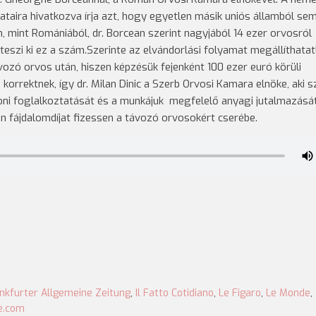
taira hivatkozva írja azt, hogy egyetlen másik uniós államból se
, mint Romániából, dr. Borcean szerint nagyjából 14 ezer orvosról
eszi ki ez a szám.Szerinte az elvándorlási folyamat megállíthatat
vozó orvos után, hiszen képzésük fejenként 100 ezer euró körüli
orrektnek, így dr. Milan Dinic a Szerb Orvosi Kamara elnöke, aki s
oni foglalkoztatását és a munkájuk megfelelő anyagi jutalmazásá
n fájdalomdíjat fizessen a távozó orvosokért cserébe.
nkfurter Allgemeine Zeitung
,
Il Fatto Cotidiano
,
Le Figaro
,
Le Monde
,
e.com