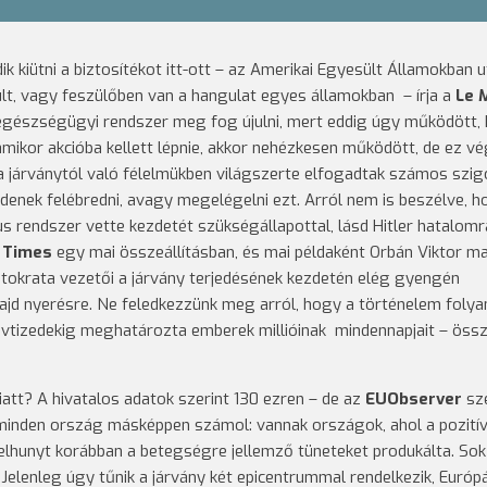
k kiütni a biztosítékot itt-ott – az Amerikai Egyesült Államokban 
ült, vagy feszülőben van a hangulat egyes államokban – írja a
Le 
egészségügyi rendszer meg fog újulni, mert eddig úgy működött,
amikor akcióba kellett lépnie, akkor nehézkesen működött, de ez v
 járványtól való félelmükben világszerte elfogadtak számos szig
zdenek felébredni, avagy megelégelni ezt. Arról nem is beszélve, 
 rendszer vette kezdetét szükségállapottal, lásd Hitler hatalomr
l Times
egy mai összeállításban, és mai példaként Orbán Viktor m
 autokrata vezetői a járvány terjedésének kezdetén elég gyengén
ajd nyerésre. Ne feledkezzünk meg arról, hogy a történelem foly
vtizedekig meghatározta emberek millióinak mindennapjait – öss
iatt? A hivatalos adatok szerint 130 ezren – de az
EUObserver
sze
minden ország másképpen számol: vannak országok, ahol a pozití
lhunyt korábban a betegségre jellemző tüneteket produkálta. Sok
elenleg úgy tűnik a járvány két epicentrummal rendelkezik, Európ