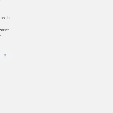
m
lan, és
zerint
t