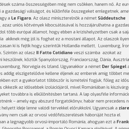
edések száma összességében még nem csökken, hanem nő. Az eur
ni a gazdasági válságot, és különféle összegeket emlegetnek, ame
agy a
Le Figaro
. Az olasz miniszterelnök a német
Süddeutsche
i, azaz uniós kötvények kibocsátásával is hozzájárulhatna a gazda
ol több európai államot, hogy ebben a krízishelyzetben csak a saj
a akiknek még jól is foghat ez a mostani állapot. Az olaszok ilyen
asan ki is fejtik hogy szerintük Hollandia mellett, Luxemburg, Ír
k. Szintén az olasz
II Fatto Cotidiano
veszi számba azokat az
ni készülnek, köztük Spanyolország, Franciaország, Dánia, Ausztria
Luxemburg, Norvégia és Izland. Ugyanakkor a német
Der Spiegel
a
s addig elszigetelődve kellene éljenek az emberek amíg többet 
ekben ezt a gyakorlatot többször is ismételni fogjuk, főleg az idős
s cikkezik az idősebbek izolációjáról, mivel Romániában is kiszivárg
eket továbbra is elkülönítésben tartaná. A lap olyasféle információ
ztetnénk – amely egy abszurd forgatókönyv, habár nem precedens né
k helyett ideje lenne valódi tervekkel előrukkolni. Ugyancsak a
ziar
rvány nem csak az orvosi védőfelszerelések háborúját hozta el
pában a legnagyobb orvosi-importáló Románia, ahogyan ezt a
Frank
 dr. Gheorghe Borceannal, a Román Orvosi Kamara elnökével. A ném