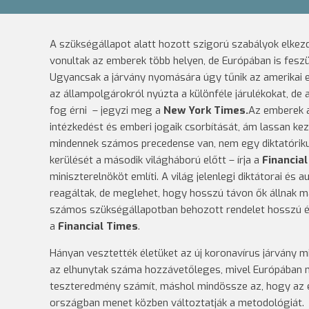
A szükségállapot alatt hozott szigorú szabályok elkezdi
vonultak az emberek több helyen, de Európában is fesz
Ugyancsak a járvány nyomására úgy tűnik az amerikai 
az állampolgárokról nyúzta a különféle járulékokat, de 
fog érni – jegyzi meg a
New York Times.
Az emberek a
intézkedést és emberi jogaik csorbítását, ám lassan ke
mindennek számos precedense van, nem egy diktatórikus
kerülését a második világháború előtt – írja a
Financia
miniszterelnököt említi. A világ jelenlegi diktátorai és
reagáltak, de meglehet, hogy hosszú távon ők állnak m
számos szükségállapotban behozott rendelet hosszú é
a
Financial Times
.
Hányan vesztették életüket az új koronavírus járvány m
az elhunytak száma hozzávetőleges, mivel Európában 
teszteredmény számít, máshol mindössze az, hogy az e
országban menet közben változtatják a metodológiát. J