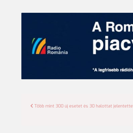
Bejegyzés
Több mint 300 új esetet és 30 halottat jelentette
navigáció