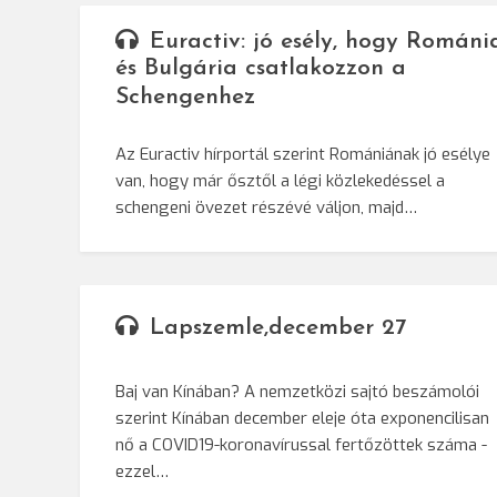
Euractiv: jó esély, hogy Románi
és Bulgária csatlakozzon a
Schengenhez
Az Euractiv hírportál szerint Romániának jó esélye
van, hogy már ősztől a légi közlekedéssel a
schengeni övezet részévé váljon, majd…
Lapszemle,december 27
Baj van Kínában? A nemzetközi sajtó beszámolói
szerint Kínában december eleje óta exponencilisan
nő a COVID19-koronavírussal fertőzöttek száma -
ezzel…