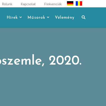
Rólunk
Kapcsolat
Frekvenciák
Hírek
Műsorok
Vélemény
ószemle, 2020.