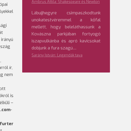
Ambrus Attila: Shakespeare és Newton
ópai
lyekkel
Lábujjhegyre csimpaszkodtunk
unokatestvéremmel a kőfal
sági
mellett, hogy beleláthassunk a
át
Kovászna parkjában fortyogó
 irányú
iszapvulkánba és apró kavicsokat
ország
dobjunk a fura szagú…
Sarány István: Legendák tava
,
rról ír,
meg nem
ott
król is
lküli –
e.com
-
furter
et