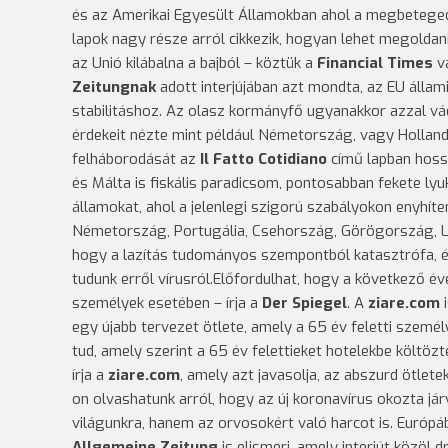
és az Amerikai Egyesült Államokban ahol a megbeteg
lapok nagy része arról cikkezik, hogyan lehet megolda
az Unió kilábalna a bajból – köztük a
Financial Times
v
Zeitungnak
adott interjújában azt mondta, az EU állam
stabilitáshoz. Az olasz kormányfő ugyanakkor azzal vád
érdekeit nézte mint például Németország, vagy Hollandi
felháborodását az
Il Fatto Cotidiano
című lapban hossz
és Málta is fiskális paradicsom, pontosabban fekete lyu
államokat, ahol a jelenlegi szigorú szabályokon enyhíte
Németország, Portugália, Csehország, Görögország, 
hogy a lazítás tudományos szempontból katasztrófa, é
tudunk erről vírusról.Előfordulhat, hogy a következő év
személyek esetében – írja a
Der Spiegel
. A
ziare.com
i
egy újabb tervezet ötlete, amely a 65 év feletti személy
tud, amely szerint a 65 év felettieket hotelekbe költö
írja a
ziare.com
, amely azt javasolja, az abszurd ötlete
on olvashatunk arról, hogy az új koronavírus okozta já
világunkra, hanem az orvosokért való harcot is. Euró
Allgemeine Zeitung
is elismeri, amely interjút közöl