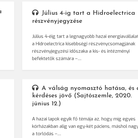
a
Július 4-ig tart a Hidroelectrica
részvényjegyzése
Július 4-éig tart a legnagyobb hazai energiavállalat
a Hidroelectrica kisebbségi részvénycsomagjának
részvényjegyzési időszaka a kis- és intézményi
befektetők számára –…
A válság nyomasztó hatása, és 
kérdéses jövő (Sajtószemle, 2020.
június 12.)
A hazai lapok egyik fő témája az, hogy míg egyes
kórházakban alig van egy-két páciens, máshol nag
a torlódás –…