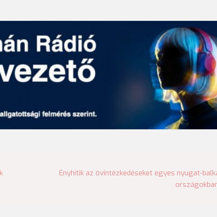
k
Enyhítik az óvintézkedéseket egyes nyugat-balk
országokba