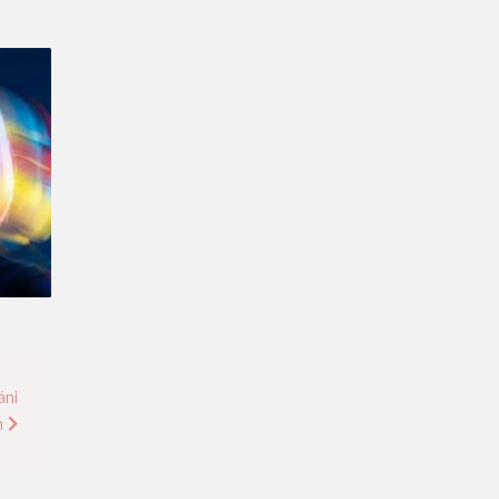
áni
n