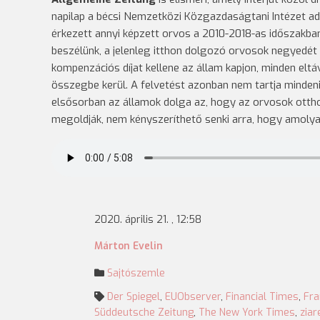
napilap a bécsi Nemzetközi Közgazdaságtani Intézet ada
érkezett annyi képzett orvos a 2010-2018-as időszakban
beszélünk, a jelenleg itthon dolgozó orvosok negyedét t
kompenzációs díjat kellene az állam kapjon, minden eltá
összegbe kerül. A felvetést azonban nem tartja mindeni k
elsősorban az államok dolga az, hogy az orvosok otth
megoldják, nem kényszeríthető senki arra, hogy amolya
2020. április 21. , 12:58
Márton Evelin
Sajtószemle
Der Spiegel
,
EUObserver
,
Financial Times
,
Fra
Süddeutsche Zeitung
,
The New York Times
,
ziar