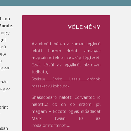
utcára
Monde
.
VÉLEMÉNY
 hogy
éget
Az elmúlt héten a román légierő
orú
lelőtt három drónt, amelyek
hogy
megsértették az ország légterét.
a
Ezek közül az egyikről biztosan
agyar
tudható,…
Székely Ervin: Lassú drónok,
amán
rosszkedvű koboldok
zegez
Shakespeare halott; Cervantes is
halott…; és én se érzem jól
rint
magam – kezdte egyik előadását
v
Mark Twain. Ez az
irodalomtörténeti…
ában