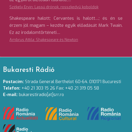
Székely Ervin: Lassú drónok, rosszkedvű koboldok
Shakespeare halott; Cervantes is halott…; és én se
érzem jól magam – kezdte egyik előadását Mark Twain.
Ez az irodalomtörténeti…
Ambrus Attila: Shakespeare és Newton
Bukaresti Rádió
Postacím:
Strada General Berthelot 60-64. 010171 Bucuresti
Telefon:
+40 21 303 15 26 Fax: +40 21 319 05 58
E-mail:
bukarestiradio[at]srr.ro