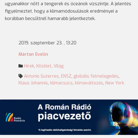
ugyanakkor nőtt a tengerek és óceánok vízszintje. A jelentés
figyelmeztet, hogy a klímamódosulások eredményei a
korábban becsültnél hamarabb jelentkeztek.
2019. szeptember 23. , 13:20
Márton Evelin
Hírek
,
Közélet
,
Világ
Antonio Guterres
,
ENSZ
,
globális felmelegedés
,
Klaus Johannis
,
klímacsúcs
,
klímaváltozás
,
New York