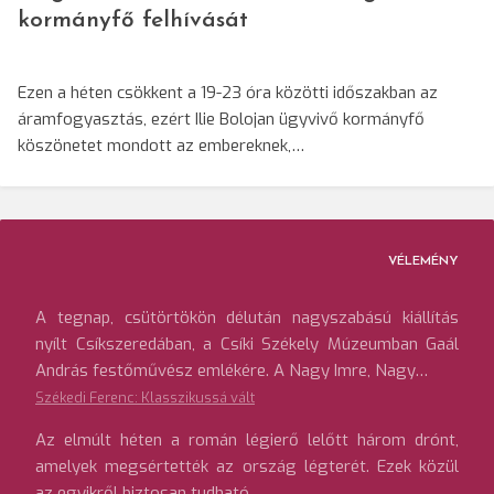
kormányfő felhívását
Ezen a héten csökkent a 19-23 óra közötti időszakban az
áramfogyasztás, ezért Ilie Bolojan ügyvivő kormányfő
köszönetet mondott az embereknek,…
VÉLEMÉNY
A tegnap, csütörtökön délután nagyszabású kiállítás
nyílt Csíkszeredában, a Csíki Székely Múzeumban Gaál
András festőművész emlékére. A Nagy Imre, Nagy…
Székedi Ferenc: Klasszikussá vált
Az elmúlt héten a román légierő lelőtt három drónt,
amelyek megsértették az ország légterét. Ezek közül
az egyikről biztosan tudható,…