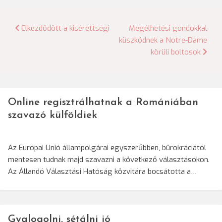
Bejegyzés
Elkezdődött a kisérettségi
Megélhetési gondokkal
küszködnek a Notre-Dame
navigáció
körüli boltosok
Online regisztrálhatnak a Romániában
szavazó külföldiek
Az Európai Unió állampolgárai egyszerűbben, bürokráciától
mentesen tudnak majd szavazni a következő választásokon.
Az Állandó Választási Hatóság közvitára bocsátotta a…
Gyalogolni, sétálni jó