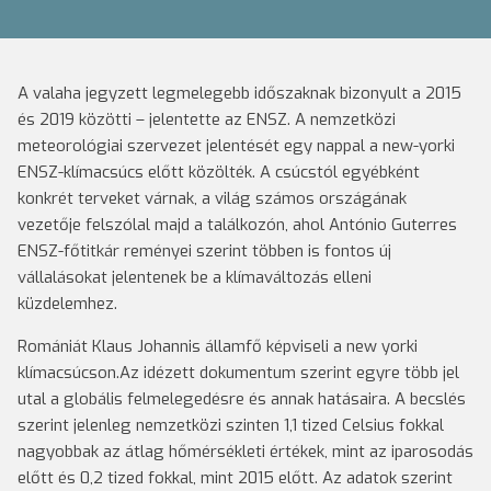
A valaha jegyzett legmelegebb időszaknak bizonyult a 2015
és 2019 közötti – jelentette az ENSZ. A nemzetközi
meteorológiai szervezet jelentését egy nappal a new-yorki
ENSZ-klímacsúcs előtt közölték. A csúcstól egyébként
konkrét terveket várnak, a világ számos országának
vezetője felszólal majd a találkozón, ahol António Guterres
ENSZ-főtitkár reményei szerint többen is fontos új
vállalásokat jelentenek be a klímaváltozás elleni
küzdelemhez.
Romániát Klaus Johannis államfő képviseli a new yorki
klímacsúcson.Az idézett dokumentum szerint egyre több jel
utal a globális felmelegedésre és annak hatásaira. A becslés
szerint jelenleg nemzetközi szinten 1,1 tized Celsius fokkal
nagyobbak az átlag hőmérsékleti értékek, mint az iparosodás
előtt és 0,2 tized fokkal, mint 2015 előtt. Az adatok szerint