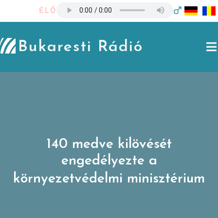
Skip
ÉLŐ
to
content
Bukaresti Rádió
140 medve kilövését
engedélyezte a
környezetvédelmi minisztérium