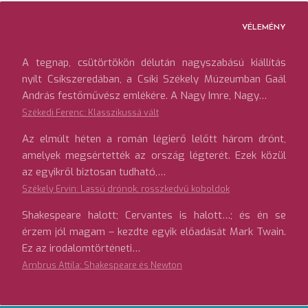
VÉLEMÉNY
A tegnap, csütörtökön délután nagyszabású kiállítás
nyílt Csíkszeredában, a Csíki Székely Múzeumban Gaál
András festőművész emlékére. A Nagy Imre, Nagy…
Székedi Ferenc: Klasszikussá vált
Az elmúlt héten a román légierő lelőtt három drónt,
amelyek megsértették az ország légterét. Ezek közül
az egyikről biztosan tudható,…
Székely Ervin: Lassú drónok, rosszkedvű koboldok
Shakespeare halott; Cervantes is halott…; és én se
érzem jól magam – kezdte egyik előadását Mark Twain.
Ez az irodalomtörténeti…
Ambrus Attila: Shakespeare és Newton