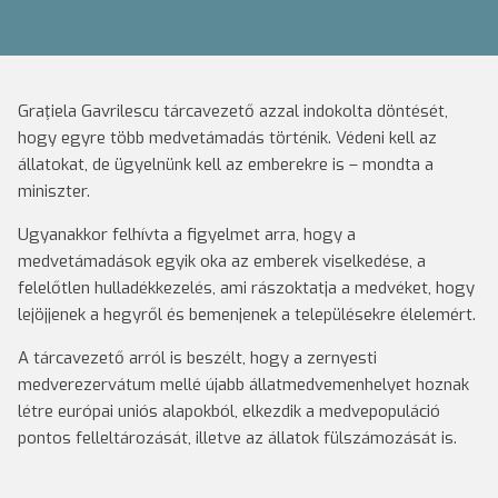
Graţiela Gavrilescu tárcavezető azzal indokolta döntését,
hogy egyre több medvetámadás történik. Védeni kell az
állatokat, de ügyelnünk kell az emberekre is – mondta a
miniszter.
Ugyanakkor felhívta a figyelmet arra, hogy a
medvetámadások egyik oka az emberek viselkedése, a
felelőtlen hulladékkezelés, ami rászoktatja a medvéket, hogy
lejöjjenek a hegyről és bemenjenek a településekre élelemért.
A tárcavezető arról is beszélt, hogy a zernyesti
medverezervátum mellé újabb állatmedvemenhelyet hoznak
létre európai uniós alapokból, elkezdik a medvepopuláció
pontos felleltározását, illetve az állatok fülszámozását is.