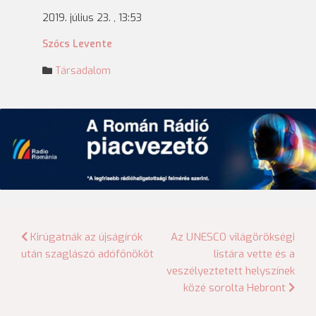
2019. július 23. , 13:53
Szőcs Levente
Társadalom
Bejegyzés
Kirúgatnák az újságírók
Az UNESCO világörökségi
után szaglászó adófőnököt
listára vette és a
navigáció
veszélyeztetett helyszínek
közé sorolta Hebront