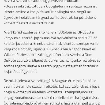
Mivel a szerző korábban úgynevezett lebuktató
kulcsszavakat állított be a Google-ben, a rendszer azonnal
jelzett, amikor a könyv felkerült a világhálóra. Végül az
ügyvédje irodájában tárgyalt az illetővel, aki kárpótlásként
kötbért fizetett a sértett félnek.
Miért került szóba ez a történet? 1995-ben az UNESCO a
könyv és a szerzői jogok napjává nyilvánította április 23-át
katalán javaslatra. Ennek a dátumnak jelentős szerepe van a
világirodalomban, ugyanis 1616-ban ezen a napon hunyt el
William Shakespeare, sőt egyes források szerint a Don
Quixote szerzője, Miguel de Cervantes is. Ilyenkor az olvasás
fontosságára, illetve a szerzői jogok tiszteletben tartására
hívják fel a figyelmet.
De mit is jelent a szerzői jog? A Magyar értelmező szótár
szerint „valamely szellemi alkotás […] szerzőjének az a joga,
hogy alkotásával életében közzététel szempontjából és
anyagi vonatkozásában csak ő rendelkezhet, ha jogát másra
(pl. valamely kiadóra) át nem ruházta, halála után pedig e jog