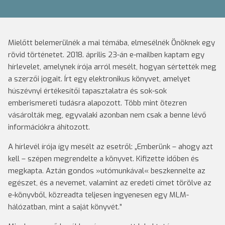
Mielőtt belemerülnék a mai témába, elmesélnék Önöknek egy
rövid történetet. 2018. április 23-án e-mailben kaptam egy
hírlevelet, amelynek írója arról mesélt, hogyan sértették meg
a szerzői jogait. Írt egy elektronikus könyvet, amelyet
húszévnyi értékesítői tapasztalatra és sok-sok
emberismereti tudásra alapozott. Több mint ötezren
vásárolták meg, egyvalaki azonban nem csak a benne lévő
információkra áhítozott.
A hírlevél írója így mesélt az esetről: „Emberünk – ahogy azt
kell – szépen megrendelte a könyvet. Kifizette időben és
megkapta. Aztán gondos »utómunkával« beszkennelte az
egészet, és a nevemet, valamint az eredeti címet törölve az
e-könyvből, közreadta teljesen ingyenesen egy MLM-
hálózatban, mint a saját könyvét.”