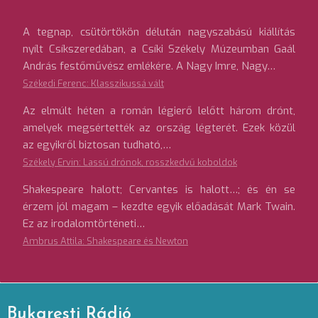
A tegnap, csütörtökön délután nagyszabású kiállítás
nyílt Csíkszeredában, a Csíki Székely Múzeumban Gaál
András festőművész emlékére. A Nagy Imre, Nagy…
Székedi Ferenc: Klasszikussá vált
Az elmúlt héten a román légierő lelőtt három drónt,
amelyek megsértették az ország légterét. Ezek közül
az egyikről biztosan tudható,…
Székely Ervin: Lassú drónok, rosszkedvű koboldok
Shakespeare halott; Cervantes is halott…; és én se
érzem jól magam – kezdte egyik előadását Mark Twain.
Ez az irodalomtörténeti…
Ambrus Attila: Shakespeare és Newton
Bukaresti Rádió