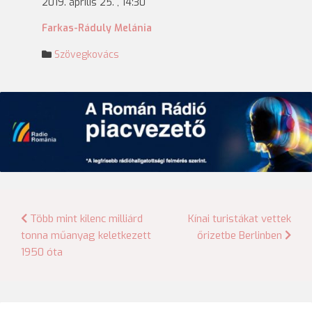
2019. április 25. , 14:30
Farkas-Ráduly Melánia
Szövegkovács
Bejegyzés
Több mint kilenc milliárd
Kínai turistákat vettek
tonna műanyag keletkezett
őrizetbe Berlinben
navigáció
1950 óta