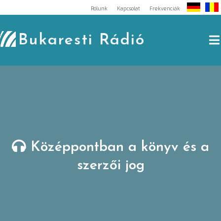
Skip
Rólunk
Kapcsolat
Frekvenciák
to
content
Bukaresti Rádió
Középpontban a könyv és a
szerzői jog