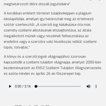
meghatározott időre átszáll jogutódaira”.
A korábban említett történet tulajdonképpen a plágium
iskolapéldája, amelyet így határoztak meg az értelmező
szótár szerkesztői: „A szerzői jog kialakulása óta más
személy szellemi alkotásának eltulajdonítása, az általa
megalkotott műnek vagy részeinek felhasználása az
eredetire vagy a szerzőre való hivatkozás nélkül; szellemi
lopás, tolvajlás.”
A könyv és a szerzői jogok világnapjához szorosan
kapcsolódik a szellemi tulajdon világnapja, amelyet 2000-ben
kezdeményezett az ENSZ Szellemi Tulajdon Világszervezete,
és azóta minden év április 26-án főszerepet kap.