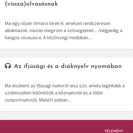
(vissza)olvasásnak
Ma egy olyan témára térek ki, amelyet rendszeresen
alkalmazok, miután megírom a szövegeimet… mégpedig a
hangos olvasásra. A közösségi médiában…
Az ifjúsági és a diáknyelv nyomában
Ma elsőként az ifjúsági nyelvről lesz szó, amely leginkább a
szókincsében különbözik a köznyelvtől és a többi
csoportnyelvtől. Mielőtt jobban…
VÉLEMÉNY