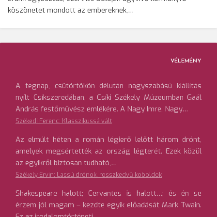
köszönetet mondott az embereknek,…
VÉLEMÉNY
A tegnap, csütörtökön délután nagyszabású kiállítás
nyílt Csíkszeredában, a Csíki Székely Múzeumban Gaál
András festőművész emlékére. A Nagy Imre, Nagy…
Székedi Ferenc: Klasszikussá vált
Az elmúlt héten a román légierő lelőtt három drónt,
amelyek megsértették az ország légterét. Ezek közül
az egyikről biztosan tudható,…
Székely Ervin: Lassú drónok, rosszkedvű koboldok
Shakespeare halott; Cervantes is halott…; és én se
érzem jól magam – kezdte egyik előadását Mark Twain.
Ez az irodalomtörténeti…