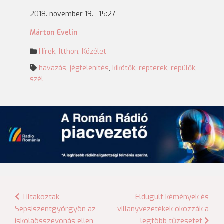
2018. november 19. , 15:27
Márton Evelin
Hírek
,
Itthon
,
Közélet
havazás
,
jégtelenítés
,
kikötők
,
repterek
,
repülők
,
szél
Bejegyzés
Tiltakoztak
Eldugult kémények és
Sepsiszentgyörgyön az
villanyvezetékek okozzák a
navigáció
iskolaösszevonás ellen
legtöbb tűzesetet