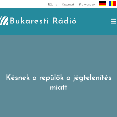
Skip
Rólunk
Kapcsolat
Frekvenciák
to
content
Bukaresti Rádió
Késnek a repülők a jégtelenítés
miatt