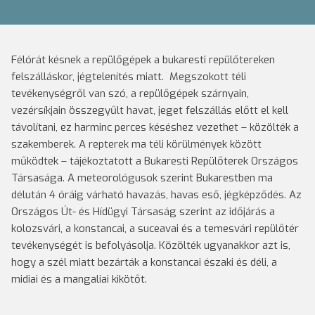
Félórát késnek a repülőgépek a bukaresti repülőtereken
felszálláskor, jégtelenítés miatt. Megszokott téli
tevékenységről van szó, a repülőgépek szárnyain,
vezérsíkjain összegyűlt havat, jeget felszállás előtt el kell
távolítani, ez harminc perces késéshez vezethet – közölték a
szakemberek. A repterek ma téli körülmények között
működtek – tájékoztatott a Bukaresti Repülőterek Országos
Társasága. A meteorológusok szerint Bukarestben ma
délután 4 óráig várható havazás, havas eső, jégképződés.
Az
Országos Út- és Hídügyi Társaság szerint az időjárás a
kolozsvári, a konstancai, a suceavai és a temesvári repülőtér
tevékenységét is befolyásolja. Közölték ugyanakkor azt is,
hogy a szél miatt bezárták a konstancai északi és déli, a
midiai és a mangaliai kikötőt.