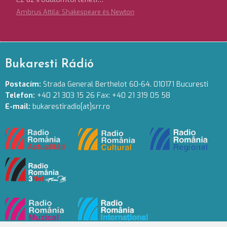
Ambrus Attila: Shakespeare és Newton
Bukaresti Rádió
Postacím:
Strada General Berthelot 60-64. 010171 Bucuresti
Telefon:
+40 21 303 15 26 Fax: +40 21 319 05 58
E-mail:
bukarestiradio[at]srr.ro