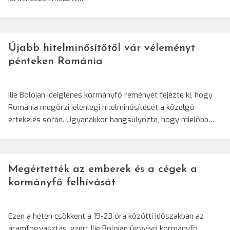
Újabb hitelminősítőtől vár véleményt
pénteken Románia
Ilie Bolojan ideiglenes kormányfő reményét fejezte ki, hogy
Románia megőrzi jelenlegi hitelminősítését a közelgő
értékelés során. Ugyanakkor hangsúlyozta, hogy mielőbb…
Megértették az emberek és a cégek a
kormányfő felhívását
Ezen a héten csökkent a 19-23 óra közötti időszakban az
áramfogyasztás, ezért Ilie Bolojan ügyvivő kormányfő