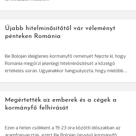
Újabb hitelminősítőtől vár véleményt
pénteken Románia
Ilie Bolojan ideiglenes kormányfő reményét fejezte ki, hogy
Románia megőrzi jelenlegi hitelminősítését a közelgő
értékelés során. Ugyanakkor hangsúlyozta, hogy mielőbb…
Megértették az emberek és a cégek a
kormányfő felhívását
Ezen a héten csökkent a 19-23 óra közötti időszakban az
áramfogyasztás, ezért Ilie Bolojan ügyvivő kormányfő