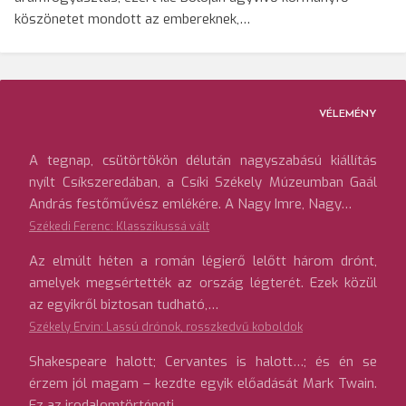
köszönetet mondott az embereknek,…
VÉLEMÉNY
A tegnap, csütörtökön délután nagyszabású kiállítás
nyílt Csíkszeredában, a Csíki Székely Múzeumban Gaál
András festőművész emlékére. A Nagy Imre, Nagy…
Székedi Ferenc: Klasszikussá vált
Az elmúlt héten a román légierő lelőtt három drónt,
amelyek megsértették az ország légterét. Ezek közül
az egyikről biztosan tudható,…
Székely Ervin: Lassú drónok, rosszkedvű koboldok
Shakespeare halott; Cervantes is halott…; és én se
érzem jól magam – kezdte egyik előadását Mark Twain.
Ez az irodalomtörténeti…