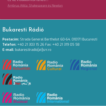
Ambrus Attila: Shakespeare és Newton
Bukaresti Rádió
Postacím:
Strada General Berthelot 60-64. 010171 Bucuresti
Telefon:
+40 21 303 15 26 Fax: +40 21 319 05 58
E-mail:
bukarestiradio[at]srr.ro