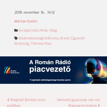
2018. november 16. , 14:12
Márton Evelin
Európai Unió
,
Hírek
,
Világ
bizalmatlansági indítvány
,
Brexit
,
Egyesült
Királyság
,
Theresa May
Bejegyzés
Meghalt Borbély Imre
Nemzeti gyásznap van ma
politikus
Magyarországon