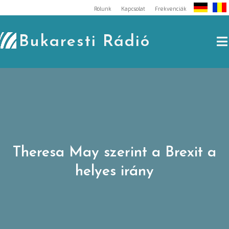
Skip
Rólunk
Kapcsolat
Frekvenciák
to
content
Bukaresti Rádió
Theresa May szerint a Brexit a
helyes irány