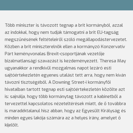
Több miniszter is távozott tegnap a brit kormányból, azzal
az indokkal, hogy nem tudják támogatni a brit EU-tagság
megszűnésének feltételeiről szóló megállapodástervezetet.
Közben a brit miniszterelnök ellen a kormányzó Konzervatív
Párt keményvonalas Brexit-csoportjának vezetője
bizalmatlansági szavazást is kezdeményezett.
Theresa May
ugyanakkor a rendkívül mozgalmas napot lezáró esti
sajtóértekezletén egyenes utalást tett arra, hogy nem kíván
távozni tisztségéből. A Downing Street-i kormányfői
hivatalban tartott tegnap esti sajtóértekezletén közölte azt
is: sajnálja, hogy több kormánytag távozott a kabinetből a
tervezettel kapcsolatos nézeteltérések miatt, de ő továbbra
is maradéktalanul hisz abban, hogy az Egyesült Királyság és
minden egyes lakója számára az a helyes irány, amelyet ő
kijelölt.