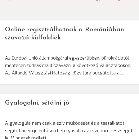
navigáció
Online regisztrálhatnak a Romániában
szavazó külföldiek
Az Európai Unió állampolgárai egyszerűbben, bürokráciától
mentesen tudnak majd szavazni a következő választásokon.
Az Állandó Választási Hatóság közvitára bocsátotta a…
Gyalogolni, sétálni jó
A gyaloglás nem csak a szív működését és a testalkatot
segíti, hanem jelentősen befolyásolja az érzelmi egészséget
is. Mindezek mellett…