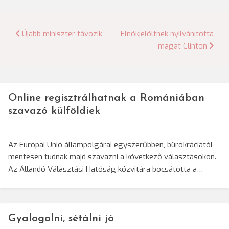
Bejegyzés
Újabb miniszter távozik
Elnökjelöltnek nyilvánította
magát Clinton
navigáció
Online regisztrálhatnak a Romániában
szavazó külföldiek
Az Európai Unió állampolgárai egyszerűbben, bürokráciától
mentesen tudnak majd szavazni a következő választásokon.
Az Állandó Választási Hatóság közvitára bocsátotta a…
Gyalogolni, sétálni jó