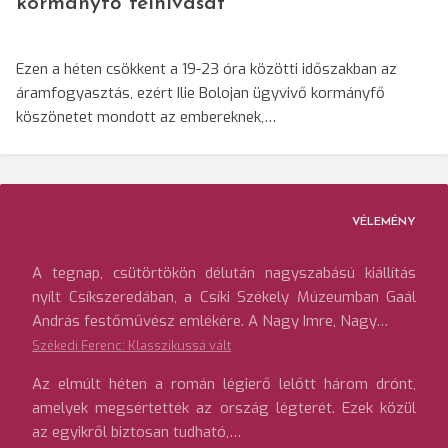
kormányfő felhívását
Ezen a héten csökkent a 19-23 óra közötti időszakban az
áramfogyasztás, ezért Ilie Bolojan ügyvivő kormányfő
köszönetet mondott az embereknek,…
VÉLEMÉNY
A tegnap, csütörtökön délután nagyszabású kiállítás
nyílt Csíkszeredában, a Csíki Székely Múzeumban Gaál
András festőművész emlékére. A Nagy Imre, Nagy…
Székedi Ferenc: Klasszikussá vált
Az elmúlt héten a román légierő lelőtt három drónt,
amelyek megsértették az ország légterét. Ezek közül
az egyikről biztosan tudható,…