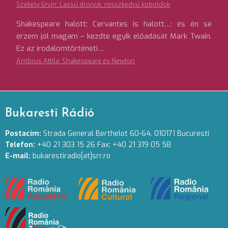
Székely Ervin: Lassú drónok, rosszkedvű koboldok
Shakespeare halott; Cervantes is halott…; és én se
érzem jól magam – kezdte egyik előadását Mark Twain.
Ez az irodalomtörténeti…
Ambrus Attila: Shakespeare és Newton
Bukaresti Rádió
Postacím:
Strada General Berthelot 60-64. 010171 Bucuresti
Telefon:
+40 21 303 15 26 Fax: +40 21 319 05 58
E-mail:
bukarestiradio[at]srr.ro