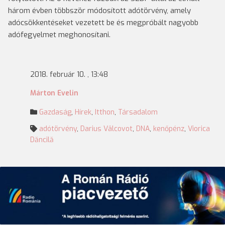
három évben többször módosított adótörvény, amely
adócsökkentéseket vezetett be és megpróbált nagyobb
adófegyelmet meghonosítani.
2018. február 10. , 13:48
Márton Evelin
Gazdaság
,
Hírek
,
Itthon
,
Társadalom
adótörvény
,
Darius Vâlcovot
,
DNA
,
kenőpénz
,
Viorica
Dăncilă