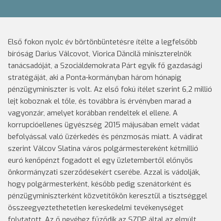
Első fokon nyolc év börtönbüntetésre ítélte a legfelsőbb
bíróság Darius Vâlcovot, Viorica Dăncilă miniszterelnök
tanácsadóját, a Szociáldemokrata Párt egyik fő gazdasági
stratégáját, aki a Ponta-kormányban három hónapig
pénzügyminiszter is volt. Az első fokú ítélet szerint 6,2 millió
lejt koboznak el tőle, és továbbra is érvényben marad a
vagyonzár, amelyet korábban rendeltek el ellene. A
korrupcióellenes ügyészség 2015 májusában emelt vádat
befolyással való üzérkedés és pénzmosás miatt. A vádirat
szerint Vâlcov Slatina város polgármestereként kétmillió
euró kenőpénzt fogadott el egy üzletembertől előnyös
önkormányzati szerződésekért cserébe. Azzal is vádolják,
hogy polgármesterként, később pedig szenátorként és
pénzügyminiszterként közvetítőkön keresztül a tisztséggel
összeegyeztethetetlen kereskedelmi tevékenységet
folytatott. Az ő nevéhez fűződik az SZDP által az elmúlt