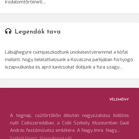
irodalomtörténeti…
Legendák tava
Lábujjhegyre csimpaszkodtunk unokatestvéremmel a kőfal
mellett, hogy beleláthassunk a Kovászna parkjában fortyogó
iszapvulkánba és apró kavicsokat dobjunk a fura szagú…
VÉLEMÉNY
A tegnap, csütörtökön délután nagyszabású kiállítás
nyílt Csíkszeredában, a Csíki Székely Múzeumban Gaál
András festőművész emlékére. A Nagy Imre, Nagy…
Székedi Ferenc: Klasszikussá vált