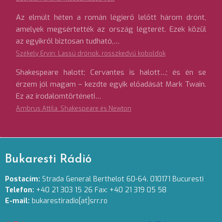
Az elmúlt héten a román légierő lelőtt három drónt,
amelyek megsértették az ország légterét. Ezek közül
az egyikről biztosan tudható,…
Székely Ervin: Lassú drónok, rosszkedvű koboldok
Shakespeare halott; Cervantes is halott…; és én se
érzem jól magam – kezdte egyik előadását Mark Twain.
Ez az irodalomtörténeti…
Ambrus Attila: Shakespeare és Newton
Bukaresti Rádió
Postacím:
Strada General Berthelot 60-64. 010171 Bucuresti
Telefon:
+40 21 303 15 26 Fax: +40 21 319 05 58
E-mail:
bukarestiradio[at]srr.ro