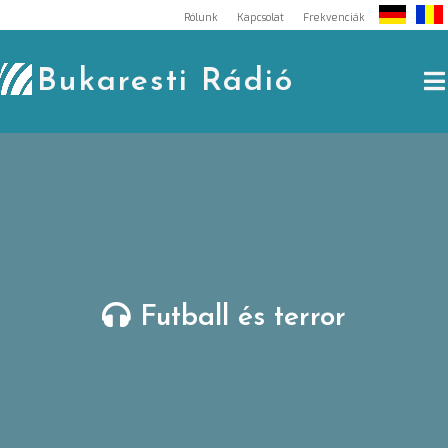
Skip
Rólunk
Kapcsolat
Frekvenciák
to
content
Bukaresti Rádió
Futball és terror