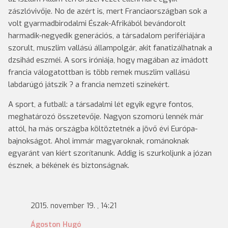
zászlóvivője. No de azért is, mert Franciaországban sok a
volt gyarmadbirodalmi Észak-Afrikából bevándorolt
harmadik-negyedik generációs, a társadalom perifériájára
szorult, muszlim vallású állampolgár, akit fanatizálhatnak a
dzsihád eszméi. A sors iróniája, hogy magában az imádott
francia válogatottban is több remek muszlim vallású
labdarúgó játszik ? a francia nemzeti színekért.
A sport, a futball: a társadalmi lét egyik egyre fontos,
meghatározó összetevője. Nagyon szomorú lennék már
attól, ha más országba költöztetnék a jövő évi Európa-
bajnokságot. Ahol immár magyaroknak, románoknak
egyaránt van kiért szorítanunk. Addig is szurkoljunk a józan
észnek, a békének és biztonságnak.
2015. november 19. , 14:21
Ágoston Hugó