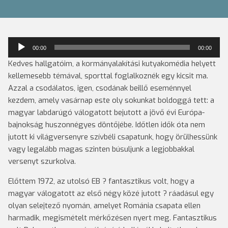
Audió
00:00
00:00
lejátszó
Kedves hallgatóim, a kormányalakítási kutyakomédia helyett
kellemesebb témával, sporttal foglalkoznék egy kicsit ma.
Azzal a csodálatos, igen, csodának beillő eseménnyel
kezdem, amely vasárnap este oly sokunkat boldoggá tett: a
magyar labdarúgó válogatott bejutott a jövő évi Európa-
bajnokság huszonnégyes döntőjébe. Időtlen idők óta nem
jutott ki világversenyre szívbéli csapatunk, hogy örülhessünk
vagy legalább magas szinten búsuljunk a legjobbakkal
versenyt szurkolva.
Előttem 1972, az utolsó EB ? fantasztikus volt, hogy a
magyar válogatott az első négy közé jutott ? ráadásul egy
olyan selejtező nyomán, amelyet Románia csapata ellen
harmadik, megismételt mérkőzésen nyert meg. Fantasztikus