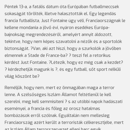
Péntek 13-a, a fatális dátum óta Európában futballmeccsek
sokaságát törölték, illetve halasztották el. Egy legendás
francia futballista, Just Fontaine úgy véli, Franciaországnak le
kellene mondania a jövő évi, nyáron esedékes Európa-
bajnokság megrendezéséről, amelyért annyit áldozott,
tekintve, hogy nem képes szavatolni a nézők és a sportolók
biztonságát. ?Van, aki azt hiszi, hogy a szurkolók a jövőben
elmennek a Stade de France-ba? ? teszi fel a retorikus
kérdést Just Fontaine. ?Létezik, hogy ez még csak a kezdet?
? kérdezhetjük magunk is ?, és egy futball, sőt sport nélküli
világ köszönt be?
Reméljük, hogy nem, mert ez önmagában maga a terror
lenne. A szélsőséges Iszlám Államot feltétlenül le kell
szerelni, meg kell semmisíteni ? s az utóbbi napok hadászati
eseményei, a francia és főleg az orosz hatalmas
bombázások erről szólnak. Egyáltalán nem mellesleg
Franciaország azért került a terroristák célkeresztjébe, mert
az Iszlám Állam terrorszervezet elleni harc egyik