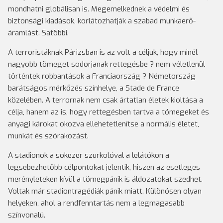
mondhatni globálisan is. Megemelkednek a védelmi és
biztonsági kiadások, korlátozhatják a szabad munkaerő-
áramlást. Satöbbi.
A terroristáknak Párizsban is az volt a céljuk, hogy minél
nagyobb tömeget sodorjanak rettegésbe ? nem véletlenül
történtek robbantások a Franciaország ? Németország
barátságos mérkőzés színhelye, a Stade de France
közelében. A terrornak nem csak ártatlan életek kioltása a
célja, hanem az is, hogy rettegésben tartva a tömegeket és
anyagi károkat okozva ellehetetlenítse a normális életet,
munkát és szórakozást.
A stadionok a sokezer szurkolóval a lelátókon a
legsebezhetőbb célpontokat jelentik, hiszen az esetleges
merényleteken kívül a tömegpánik is áldozatokat szedhet.
Voltak már stadiontragédiák pánik miatt. Különösen olyan
helyeken, ahol a rendfenntartás nem a legmagasabb
színvonalú.