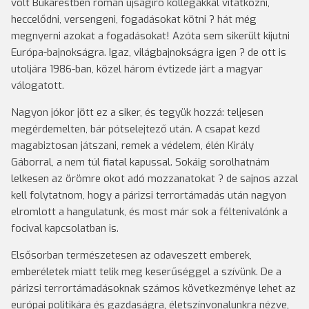
volt Bukarestben román újságíró kollégákkal vitatkozni,
heccelődni, versengeni, fogadásokat kötni ? hát még
megnyerni azokat a fogadásokat! Azóta sem sikerült kijutni
Európa-bajnokságra. Igaz, világbajnokságra igen ? de ott is
utoljára 1986-ban, közel három évtizede járt a magyar
válogatott.
Nagyon jókor jött ez a siker, és tegyük hozzá: teljesen
megérdemelten, bár pótselejtező után. A csapat kezd
magabiztosan játszani, remek a védelem, élén Király
Gáborral, a nem túl fiatal kapussal. Sokáig sorolhatnám
lelkesen az örömre okot adó mozzanatokat ? de sajnos azzal
kell folytatnom, hogy a párizsi terrortámadás után nagyon
elromlott a hangulatunk, és most már sok a féltenivalónk a
focival kapcsolatban is.
Elsősorban természetesen az odaveszett emberek,
emberéletek miatt telik meg keserűséggel a szívünk. De a
párizsi terrortámadásoknak számos következménye lehet az
európai politikára és gazdaságra, életszínvonalunkra nézve,