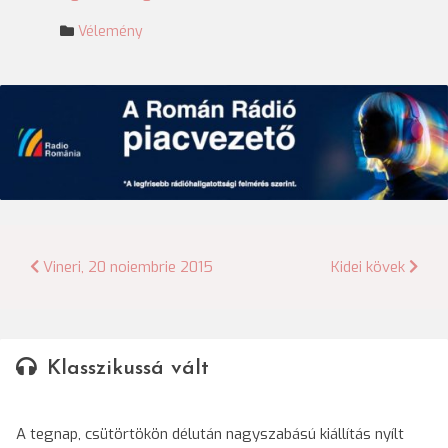
Vélemény
Bejegyzés
Vineri, 20 noiembrie 2015
Kidei kövek
navigáció
Klasszikussá vált
A tegnap, csütörtökön délután nagyszabású kiállítás nyílt