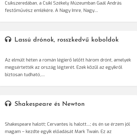
Csíkszeredában, a Csíki Székely Múzeumban Gaál András
festőművész emlékére. A Nagy Imre, Nagy…
Lassú drónok, rosszkedvű koboldok
Az elmúlt héten a román légierő lelőtt három drónt, amelyek
megsértették az ország légterét. Ezek közül az egyikről
biztosan tudható,…
Shakespeare és Newton
Shakespeare halott; Cervantes is halott…; és én se érzem jól
magam – kezdte egyik előadását Mark Twain. Ez az