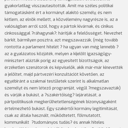
gyakorlatilag visszautasították. Amit ma széles politikai
támogatásként ért a kormányt alakító személy, és nem
kétlem, az elnök mellett, a közvélemény nagyrésze is, az a
valóságban arról szól, hogy a pártok kivárnak, és cinikus
cinkossággal ?ráhagynak?: hárítják a felelősséget. Nevezhet
bárkit, bármilyen posztra, azt megszavazzák, (még tovább
rontotta a parlament hitelét ? ha ugyan van még lennebb ?
az a gyalázatos közjáték, melyen a kijelölt igazságügy-
minisztert alázták porig az egyesített bizottságok, az
érzéketlen szenátorok és képviselők, akik már-már kinevették
a jelöltet, majd pártvezéri konzultációt követően, az
egyébiránt a szakmai testületek szerint is alkalmatlan
személyt és nem létező programját, végül ?megszavazták)
és várják a bukást, a ?szakértőiség? lejáratását, a
pártpolitikusok megkerülhetetlenségének bizonyságaként
értelmezhető bukást. Egy szakértői kormány legitimitását,
csak az általa használt, működtetett, fölmutatott,
kommunikált ?tudományos tudás? és annak hiteles