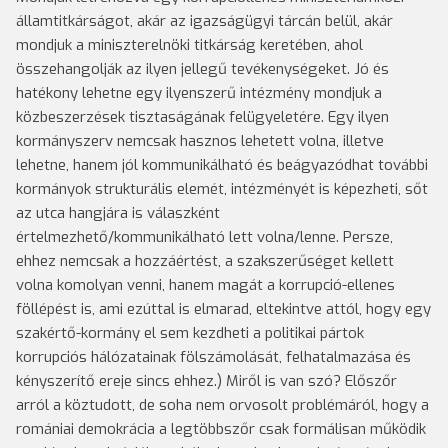
államtitkárságot, akár az igazságügyi tárcán belül, akár
mondjuk a miniszterelnöki titkárság keretében, ahol
összehangolják az ilyen jellegű tevékenységeket. Jó és
hatékony lehetne egy ilyenszerű intézmény mondjuk a
közbeszerzések tisztaságának felügyeletére. Egy ilyen
kormányszerv nemcsak hasznos lehetett volna, illetve
lehetne, hanem jól kommunikálható és beágyazódhat további
kormányok strukturális elemét, intézményét is képezheti, sőt
az utca hangjára is válaszként
értelmezhető/kommunikálható lett volna/lenne. Persze,
ehhez nemcsak a hozzáértést, a szakszerűséget kellett
volna komolyan venni, hanem magát a korrupció-ellenes
föllépést is, ami ezúttal is elmarad, eltekintve attól, hogy egy
szakértő-kormány el sem kezdheti a politikai pártok
korrupciós hálózatainak fölszámolását, felhatalmazása és
kényszerítő ereje sincs ehhez.) Miről is van szó? Előszőr
arról a köztudott, de soha nem orvosolt problémáról, hogy a
romániai demokrácia a legtöbbszőr csak formálisan működik