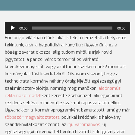
Audió
00:00
00:00
lejátszó
Forrongó világban élünk, akár kifele a nemzetközi helyzetre
tekintünk, akár a belpolitikára irányítjuk figyelmünk, ez a
bőség zavarát okozza, alig tudom miről is írjak rövid
jegyzetet, a párizsi véres terrorról és várható
következményeiről, vagy az itthoni ?szekértőnek? mondott
kormányalakítási kísérletekről. Olvasom viszont, hogy a
technokrata kormány néhány óráig kijelölt egészségügyi
szakminiszter-jelöltje, nemrég még manöken,
alsóneműt
reklámozó modell
ként kereste zsebpénzét, aki egyébiránt
rezidens sebész, mindenféle szakmai tapaszatalat nélkül.
Ugyanakkor a kormányprogramként bemutatott, amúgy már
többszőr megváltoztatott
, politikai krédónak is halovány
szándéknyilatkozat szerint, az
ífjú várományos
, új
egészségügyi törvényt lett volna hivatott kidolgozni;aztán