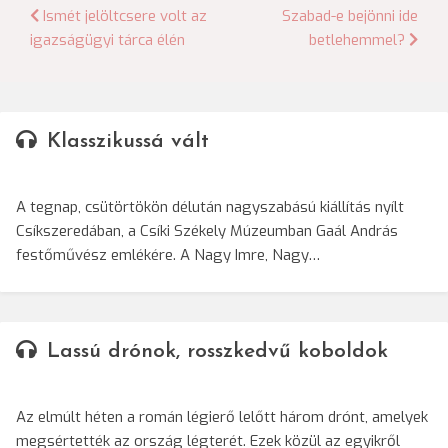
Bejegyzés
Ismét jelöltcsere volt az
Szabad-e bejönni ide
igazságügyi tárca élén
betlehemmel?
navigáció
Klasszikussá vált
A tegnap, csütörtökön délután nagyszabású kiállítás nyílt
Csíkszeredában, a Csíki Székely Múzeumban Gaál András
festőművész emlékére. A Nagy Imre, Nagy…
Lassú drónok, rosszkedvű koboldok
Az elmúlt héten a román légierő lelőtt három drónt, amelyek
megsértették az ország légterét. Ezek közül az egyikről