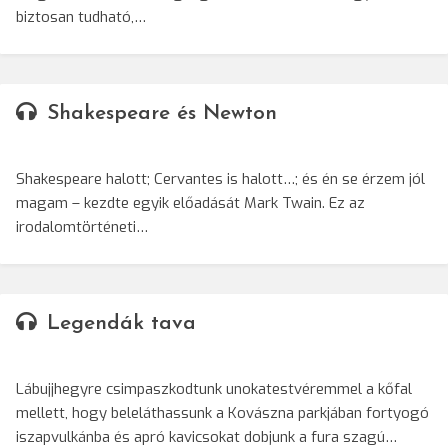
biztosan tudható,…
Shakespeare és Newton
Shakespeare halott; Cervantes is halott…; és én se érzem jól
magam – kezdte egyik előadását Mark Twain. Ez az
irodalomtörténeti…
Legendák tava
Lábujjhegyre csimpaszkodtunk unokatestvéremmel a kőfal
mellett, hogy beleláthassunk a Kovászna parkjában fortyogó
iszapvulkánba és apró kavicsokat dobjunk a fura szagú…