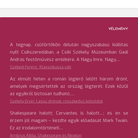
VÉLEMÉNY
A tegnap, csütörtökön délután nagyszabású kiállítás
nyílt Csíkszeredában, a Csíki Székely Múzeumban Gaál
András festőművész emlékére. A Nagy Imre, Nagy…
Székedi Ferenc: Klasszikussá vált
Az elmúlt héten a román légierő lelőtt három drónt,
amelyek megsértették az ország légterét. Ezek közül
az egyikről biztosan tudható,…
Székely Ervin: Lassú drónok, rosszkedvű koboldok
Shakespeare halott; Cervantes is halott…; és én se
érzem jól magam – kezdte egyik előadását Mark Twain.
Ez az irodalomtörténeti…
Ambrus Attila: Shakespeare és Newton