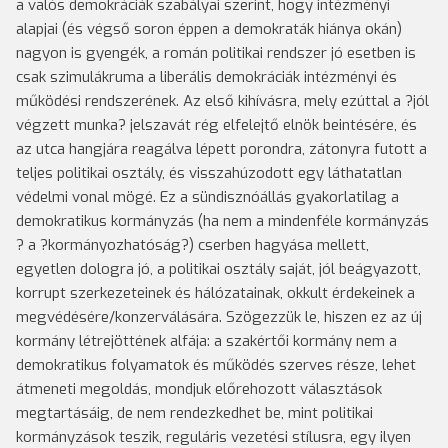
a valós demokráciák szabályai szerint, hogy intézményi
alapjai (és végső soron éppen a demokraták hiánya okán)
nagyon is gyengék, a román politikai rendszer jó esetben is
csak szimulákruma a liberális demokráciák intézményi és
működési rendszerének. Az első kihívásra, mely ezúttal a ?jól
végzett munka? jelszavát rég elfelejtő elnök beintésére, és
az utca hangjára reagálva lépett porondra, zátonyra futott a
teljes politikai osztály, és visszahúzodott egy láthatatlan
védelmi vonal mögé. Ez a sündisznóállás gyakorlatilag a
demokratikus kormányzás (ha nem a mindenféle kormányzás
? a ?kormányozhatóság?) cserben hagyása mellett,
egyetlen dologra jó, a politikai osztály saját, jól beágyazott,
korrupt szerkezeteinek és hálózatainak, okkult érdekeinek a
megvédésére/konzerválására. Szögezzük le, hiszen ez az új
kormány létrejöttének alfája: a szakértői kormány nem a
demokratikus folyamatok és működés szerves része, lehet
átmeneti megoldás, mondjuk előrehozott választások
megtartásáig, de nem rendezkedhet be, mint politikai
kormányzások teszik, reguláris vezetési stílusra, egy ilyen