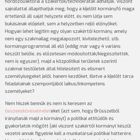
hordozói/aktorai a szakértők/technokraták adhatják. Viszont
sajnálattal állapíthatjuk meg, hogy a kijelölt kormányfő maga
értetlenül áll saját helyzete előtt, és nem látja sem
bukásának előjeleit, sem a helyzetben rejlő előnyöket.
Hogyan lehet legitim egy olyan szakértői kormány, amely
nem egy szakmailag megalapozott, kivitelezhető, stb.
kormányprogrammal áll elő (eddig már vagy 4 variáns
készült belőle, és előzetesen módosították/kiegészítették,
nem is egyszer), majd a közpolitikai területek szerinti
szakmai testületek által hitelesített és elismert
személyiségeket jelöl, hanem kezdőket, illetve a kijelölt tárca
feladatainak szempontjából laikus/inkompetens
személyeket?
Nem hiszek bennük és nem is keresem az
összeesküvéselmélet
eket (azt sem, hogy Brüsszelből
irányítanák majd a kormányt) a politikai attitűdök és
gyakorlatok mögött (aki viszont szakértői kormányt készül
vezetni annak figyelnie kell a munkatársai politikai hátterére,