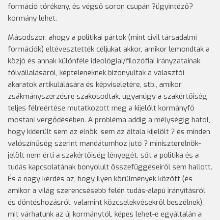
formáció törékeny, és végső soron csupán ?ügyintéző?
kormány lehet.
Másodszor, ahogy a politikai pártok (mint civil társadalmi
formációk) eltévesztették céljukat akkor, amikor lemondtak a
közjó és annak különféle ideológiai/filozófiai irányzatainak
fölvállalásáról, képteleneknek bizonyultak a választói
akaratok artikulálására és képviseletére, stb., amikor
zsákmányszerzésre szakosodtak, ugyanúgy a szakértőiség
teljes félreértése mutatkozott meg a kijelölt kormányfő
mostani vergődésében. A probléma addig a mélységig hatol,
hogy kiderült sem az elnök, sem az általa kijelölt ? és minden
valószínűség szerint mandátumhoz jutó ? miniszterelnök-
jelölt nem érti a szakértőiség lényegét, sőt a politika és a
tudás kapcsolatának bonyolult összefüggéseiről sem hallott.
És a nagy kérdés az, hogy ilyen körülmények között (és
amikor a világ szerencsésebb felén tudás-alapú irányításról,
és döntéshozásról, valamint közcselekvésekről beszélnek),
mit várhatunk az új kormánytól, képes lehet-e egyáltalán a