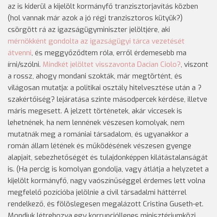
az is kiderül a kijelölt kormányfő tranzisztorjavítás közben
(hol vannak már azok a jó régi tranzisztoros kütyük?)
csörgött rá az igazságügyminiszter jelöltjére, aki
mérnökként gondolta az igazságügyi tárca vezetését
átvenni
, és meggyőződtem róla, erről érdemesebb ma
írni/szólni.
Mindkét jelöltet visszavonta Dacian Ciolo?
, viszont
a rossz, ahogy mondani szokták, már megtörtént, és
világosan mutatja: a politikai osztály hitelvesztése után a ?
szakértőiség? lejáratása szinte másodpercek kérdése, illetve
máris megesett. A jelzett történetek, akár viccesek is
lehetnének, ha nem lennének vészesen komolyak, nem
mutatnák meg a romániai társadalom, és ugyanakkor a
román állam létének és működésének vészesen gyenge
alapjait, sebezhetőségét és tulajdonképpen kilátástalanságát
is. (Ha percig is komolyan gondolja, vagy átlátja a helyzetet a
kijelölt kormányfő, nagy vaószínűséggel érdemes lett volna
megfelelő pozícióba jelölnie a civil társadalmi háttérrel
rendelkező, és fölöslegesen megalázott Cristina Guseth-et.
Mondjuk létrehozva egy korrupcióllenes minisztériumközi