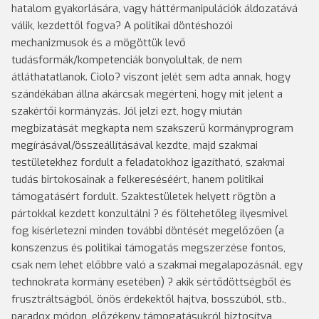
hatalom gyakorlására, vagy háttérmanipulációk áldozatává
válik, kezdettől fogva? A politikai döntéshozói
mechanizmusok és a mögöttük levő
tudásformák/kompetenciák bonyolultak, de nem
átláthatatlanok. Ciolo? viszont jelét sem adta annak, hogy
szándékában állna akárcsak megérteni, hogy mit jelent a
szakértői kormányzás. Jól jelzi ezt, hogy miután
megbizatását megkapta nem szakszerű kormányprogram
megírásával/összeállításával kezdte, majd szakmai
testületekhez fordult a feladatokhoz igazítható, szakmai
tudás birtokosainak a felkereséséért, hanem politikai
támogatásért fordult. Szaktestületek helyett rögtön a
pártokkal kezdett konzultálni ? és föltehetőleg ilyesmivel
fog kísérletezni minden további döntését megelőzően (a
konszenzus és politikai támogatás megszerzése fontos,
csak nem lehet előbbre való a szakmai megalapozásnál, egy
technokrata kormány esetében) ? akik sértődöttségből és
frusztráltságból, önös érdekektől hajtva, bosszúból, stb.,
paradox módon, előzékeny támogatásukról biztosítva,