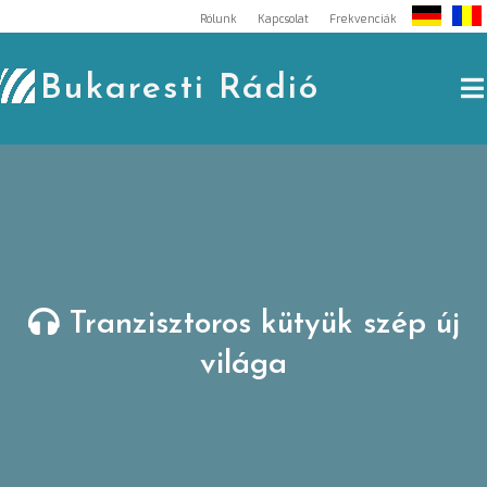
Skip
Rólunk
Kapcsolat
Frekvenciák
to
content
Bukaresti Rádió
Tranzisztoros kütyük szép új
világa