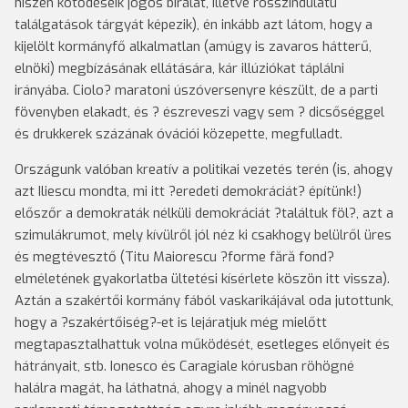
hiszen kötődéseik jogos bírálat, illetve rosszindulatú
találgatások tárgyát képezik), én inkább azt látom, hogy a
kijelölt kormányfő alkalmatlan (amúgy is zavaros hátterű,
elnöki) megbízásának ellátására, kár illúziókat táplálni
irányába. Ciolo? maratoni úszóversenyre készült, de a parti
fövenyben elakadt, és ? észreveszi vagy sem ? dicsőséggel
és drukkerek százának óvációi közepette, megfulladt.
Országunk valóban kreatív a politikai vezetés terén (is, ahogy
azt Iliescu mondta, mi itt ?eredeti demokráciát? építünk!)
előszőr a demokraták nélküli demokráciát ?találtuk föl?, azt a
szimulákrumot, mely kívülről jól néz ki csakhogy belülről üres
és megtévesztő (Titu Maiorescu ?forme fără fond?
elméletének gyakorlatba ültetési kísérlete köszön itt vissza).
Aztán a szakértői kormány fából vaskarikájával oda jutottunk,
hogy a ?szakértőiség?-et is lejáratjuk még mielőtt
megtapasztalhattuk volna működését, esetleges előnyeit és
hátrányait, stb. Ionesco és Caragiale kórusban röhögné
halálra magát, ha láthatná, ahogy a minél nagyobb