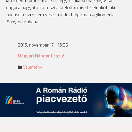
parlamenti támogatottság egyre inkább magányossá,
magára hagyatottá teszi a kijelölt miniszterelnököt, aki
ráadásul észre sem veszi mindezt: tipikus tragikomédia,
könnyes bruhaha.
2015. november 17. , 15:06
Magyari Nándor László
Vélemény