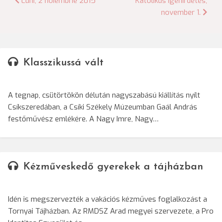
Bejegyzés
Luni, 2 noiembrie 2015
Katolikus igehirdetés,
november 1.
navigáció
Klasszikussá vált
A tegnap, csütörtökön délután nagyszabású kiállítás nyílt
Csíkszeredában, a Csíki Székely Múzeumban Gaál András
festőművész emlékére. A Nagy Imre, Nagy…
Kézműveskedő gyerekek a tájházban
Idén is megszervezték a vakációs kézműves foglalkozást a
Tornyai Tájházban. Az RMDSZ Arad megyei szervezete, a Pro