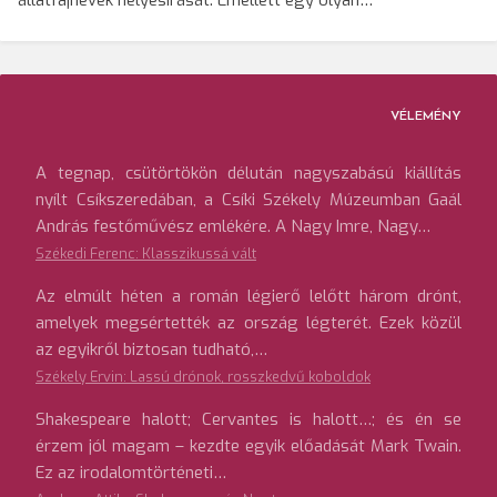
állatfajnevek helyesírását. Emellett egy olyan…
VÉLEMÉNY
A tegnap, csütörtökön délután nagyszabású kiállítás
nyílt Csíkszeredában, a Csíki Székely Múzeumban Gaál
András festőművész emlékére. A Nagy Imre, Nagy…
Székedi Ferenc: Klasszikussá vált
Az elmúlt héten a román légierő lelőtt három drónt,
amelyek megsértették az ország légterét. Ezek közül
az egyikről biztosan tudható,…
Székely Ervin: Lassú drónok, rosszkedvű koboldok
Shakespeare halott; Cervantes is halott…; és én se
érzem jól magam – kezdte egyik előadását Mark Twain.
Ez az irodalomtörténeti…