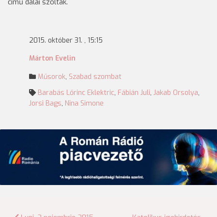
című dalai szóltak.
2015. október 31. , 15:15
Márton Evelin
Műsorok
,
Szabad szombat
Barabás Lőrinc Eklektric
,
Fábián Juli
,
Jakab Orsolya
,
Jorsi Bags
,
Nina Simone