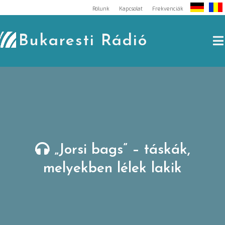
Skip
Rólunk
Kapcsolat
Frekvenciák
to
content
Bukaresti Rádió
„Jorsi bags” – táskák,
melyekben lélek lakik