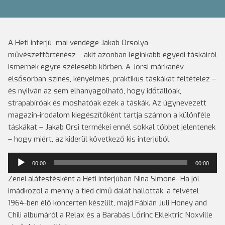
A Heti interjú mai vendége Jakab Orsolya
művészettörténész – akit azonban leginkább egyedi táskáiról
ismernek egyre szélesebb körben. A Jorsi márkanév
elsősorban színes, kényelmes, praktikus táskákat feltételez –
és nyilván az sem elhanyagolható, hogy időtállóak,
strapabíróak és moshatóak ezek a táskák. Az úgynevezett
magazin-irodalom kiegészítőként tartja számon a különféle
táskákat – Jakab Orsi termékei ennél sokkal többet jelentenek
– hogy miért, az kiderül következő kis interjúból.
Audió
00:00
00:00
lejátszó
Zenei aláfestésként a Heti interjúban Nina Simone- Ha jól
imádkozol a menny a tied című dalát hallották, a felvétel
1964-ben élő koncerten készült, majd Fábián Juli Honey and
Chili albumáról a Relax és a Barabás Lőrinc Eklektric Noxville