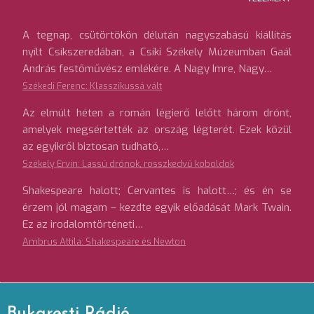
A tegnap, csütörtökön délután nagyszabású kiállítás
nyílt Csíkszeredában, a Csíki Székely Múzeumban Gaál
András festőművész emlékére. A Nagy Imre, Nagy…
Székedi Ferenc: Klasszikussá vált
Az elmúlt héten a román légierő lelőtt három drónt,
amelyek megsértették az ország légterét. Ezek közül
az egyikről biztosan tudható,…
Székely Ervin: Lassú drónok, rosszkedvű koboldok
Shakespeare halott; Cervantes is halott…; és én se
érzem jól magam – kezdte egyik előadását Mark Twain.
Ez az irodalomtörténeti…
Ambrus Attila: Shakespeare és Newton