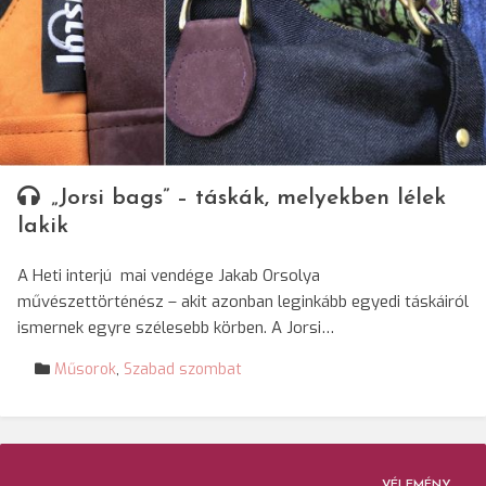
„Jorsi bags” – táskák, melyekben lélek
lakik
A Heti interjú mai vendége Jakab Orsolya
művészettörténész – akit azonban leginkább egyedi táskáiról
ismernek egyre szélesebb körben. A Jorsi…
Műsorok
,
Szabad szombat
VÉLEMÉNY