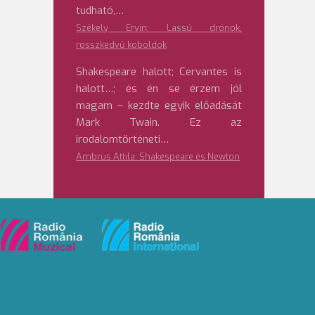
tudható,…
Székely Ervin: Lassú drónok,
rosszkedvű koboldok
Shakespeare halott; Cervantes is
halott…; és én se érzem jól
magam – kezdte egyik előadását
Mark Twain. Ez az
irodalomtörténeti…
Ambrus Attila: Shakespeare és Newton