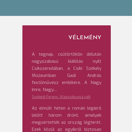
VÉLEMÉNY
A tegnap, csütörtökön délután
nagyszabású kiállítás nyílt
Csíkszeredában, a Csíki Székely
Múzeumban Gaál András
festőművész emlékére. A Nagy
Imre, Nagy…
Székedi Ferenc: Klasszikussá vált
Az elmúlt héten a román légierő
lelőtt három drónt, amelyek
megsértették az ország légterét.
Ezek közül az egyikről biztosan