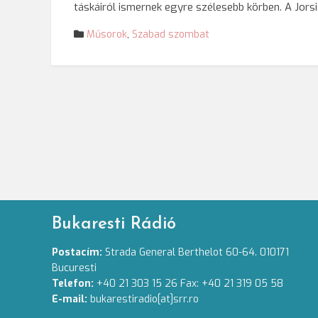
táskáiról ismernek egyre szélesebb körben. A Jors
Műsorok
,
Szabad szombat
Bukaresti Rádió
Postacím:
Strada General Berthelot 60-64. 010171
Bucuresti
Telefon:
+40 21 303 15 26 Fax: +40 21 319 05 58
E-mail:
bukarestiradio[at]srr.ro