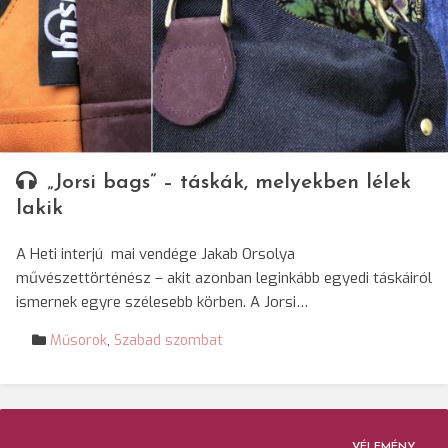
„Jorsi bags” – táskák, melyekben lélek
lakik
A Heti interjú mai vendége Jakab Orsolya
művészettörténész – akit azonban leginkább egyedi táskáiról
ismernek egyre szélesebb körben. A Jorsi…
Műsorok
,
Szabad szombat
VÉLEMÉNY