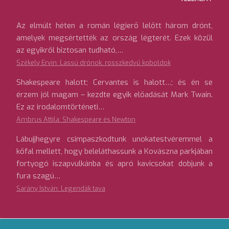
Az elmúlt héten a román légierő lelőtt három drónt,
amelyek megsértették az ország légterét. Ezek közül
az egyikről biztosan tudható,…
Székely Ervin: Lassú drónok, rosszkedvű koboldok
Shakespeare halott; Cervantes is halott…; és én se
érzem jól magam – kezdte egyik előadását Mark Twain.
Ez az irodalomtörténeti…
Ambrus Attila: Shakespeare és Newton
Lábujjhegyre csimpaszkodtunk unokatestvéremmel a
kőfal mellett, hogy beleláthassunk a Kovászna parkjában
fortyogó iszapvulkánba és apró kavicsokat dobjunk a
fura szagú…
Sarány István: Legendák tava