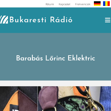
Skip
Rólunk
Kapcsolat
Frekvenciák
to
content
Bukaresti Rádió
Barabás Lőrinc Eklektric