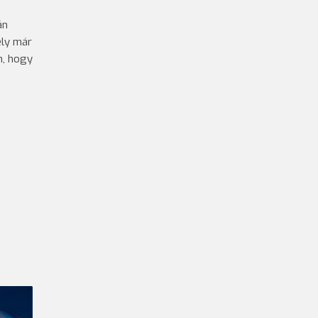
án
ely már
n, hogy