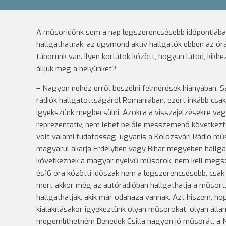
A műsoridőnk sem a nap legszerencsésebb időpontjában 
hallgathatnak, az úgymond aktív hallgatók ebben az ó
táborunk van. Ilyen korlátok között, hogyan látod, kikh
álljuk meg a helyünket?
– Nagyon nehéz erről beszélni felmérések hiányában. S
rádiók hallgatottságáról Romániában, ezért inkább csak
igyekszünk megbecsülni. Azokra a visszajelzésekre vag
reprezentatív, nem lehet belőle messzemenő következtet
volt valami tudatosság, ugyanis a Kolozsvári Rádió műso
magyarul akarja Erdélyben vagy Bihar megyében hallga
következnek a magyar nyelvű műsorok, nem kell megszakí
és16 óra közötti időszak nem a legszerencsésebb, csak
mert akkor még az autórádióban hallgathatja a műsort,
hallgathatják, akik már odahaza vannak. Azt hiszem, ho
kialakításakor igyekeztünk olyan műsorokat, olyan áll
megemlíthetném Benedek Csilla nagyon jó műsorát, a Na