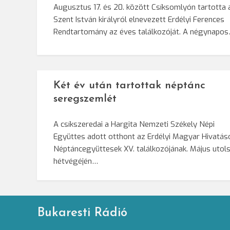
Augusztus 17. és 20. között Csíksomlyón tartotta 
Szent István királyról elnevezett Erdélyi Ferences
Rendtartomány az éves találkozóját. A négynapo
Két év után tartottak néptánc
seregszemlét
A csíkszeredai a Hargita Nemzeti Székely Népi
Együttes adott otthont az Erdélyi Magyar Hivatás
Néptáncegyüttesek XV. találkozójának. Május utol
hétvégéjén…
Bukaresti Rádió