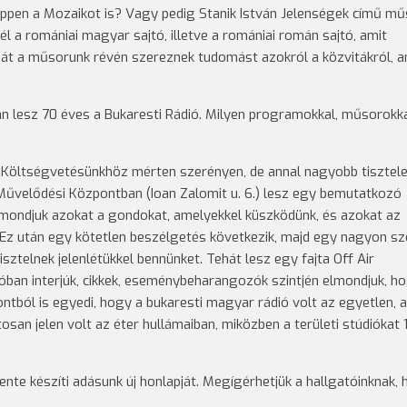
éppen a Mozaikot is? Vagy pedig Stanik István Jelenségek című mű
l a romániai magyar sajtó, illetve a romániai román sajtó, amit
hát a műsorunk révén szereznek tudomást azokról a közvitákról, 
n lesz 70 éves a Bukaresti Rádió. Milyen programokkal, műsorokk
. Költségvetésünkhöz mérten szerényen, de annal nagyobb tisztele
 Művelődési Központban (Ioan Zalomit u. 6.) lesz egy bemutatkozó
lmondjuk azokat a gondokat, amelyekkel küszködünk, és azokat az
 Ez után egy kötetlen beszélgetés következik, majd egy nagyon s
sztelnek jelenlétükkel bennünket. Tehát lesz egy fajta Off Air
tóban interjúk, cikkek, eseménybeharangozók szintjén elmondjuk, h
ntból is egyedi, hogy a bukaresti magyar rádió volt az egyetlen, 
an jelen volt az éter hullámaiban, miközben a területi stúdiókat
ente készíti adásunk új honlapját. Megígérhetjük a hallgatóinknak,