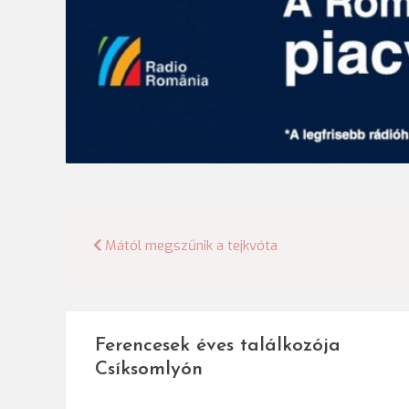
Bejegyzés
Mától megszűnik a tejkvóta
navigáció
Ferencesek éves találkozója
Csíksomlyón