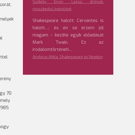
Székely Ervin: Lassú drónok,
sorát,
rosszkedvű koboldok
amelyek
Shakespeare halott; Cervantes is
halott…; és én se érzem jól
magam – kezdte egyik előadását
al
Mark Twain. Ez az
irodalomtörténeti…
ttel
Ambrus Attila: Shakespeare és Newton
zerény
ogy 70
amely
 1985
 hogy