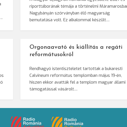
a
riporttáborának témája a történelmi Máramarosba
Nagybányán szórványban élő magyarság
s…
bemutatása volt. Ez alkalommal készült…
Orgonaavató és kiállítás a regáti
reformátusokról
Rendhagyó istentiszteletet tartottak a bukaresti
os
Calvineum református templomban május 19-én,
só
hiszen ekkor avatták fel a templom magyar állami
támogatással vásárolt…