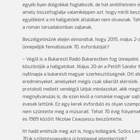
egyéb ilyen dolgokkal foglalkozik, de hát említhetném 
amely összefoglalja valamiképpen azt, hogy miről beszé
egyébként a mi hallgatóink általában nem olvasnak. Te
a román társadalomban zajlanak.
Beszélgetésünk elején elmondtuk, hogy 2015. május 2-á
ünnepeljük fennállásunk 70. évfordulóját?
– Végül is a Bukaresti Rádió Bukarestben fog ünnepelni
köszöntjük a hallgatókat. Május 20-án a Petőfi Sándor
nyiltnapja a bukaresti magyar szerkesztőségnek. Ott e
eredményeket, amelyeket mégis csak sikerült elérnünk.
protokoll mellett vendégül látjuk mindazokat, akik megti
megnyilvánulás is, de ezen kívül a romániai magyar saj
évesek lettünk. Ez egy kerek évforduló és olyan szempo
nem szüntette meg a műsorait. Tehát 70 évig folyamatos
és 1989 között Nicolae Ceauşescu beszüntette.
Itt hadd említsük meg azt is, hogy kollégánk, Szőcs Lev
70-ik születésnapunkra új honlappal jelentkezünk?