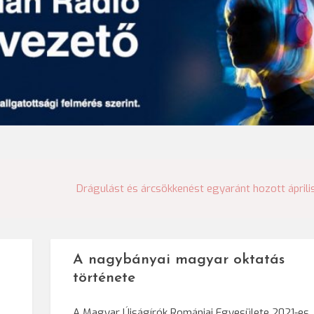
Drágulást és árcsökkenést egyaránt hozott áprili
A nagybányai magyar oktatás
története
A Magyar Újságírók Romániai Egyesülete 2021-es