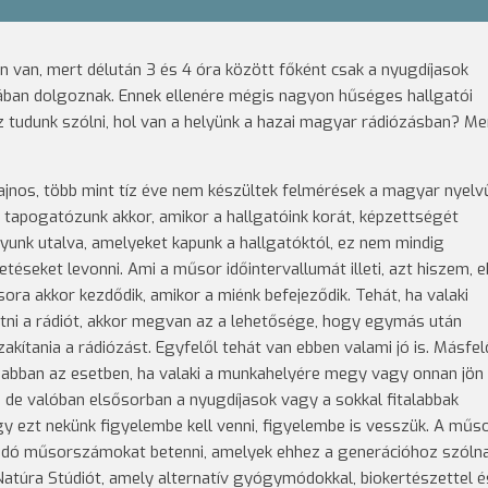
van, mert délután 3 és 4 óra között főként csak a nyugdíjasok
rában dolgoznak. Ennek ellenére mégis nagyon hűséges hallgatói
ez tudunk szólni, hol van a helyünk a hazai magyar rádiózásban? Me
ajnos, több mint tíz éve nem készültek felmérések a magyar nyelv
 tapogatózunk akkor, amikor a hallgatóink korát, képzettségét
yunk utalva, amelyeket kapunk a hallgatóktól, ez nem mindig
éseket levonni. Ami a műsor időintervallumát illeti, azt hiszem, 
ra akkor kezdődik, amikor a miénk befejeződik. Tehát, ha valaki
tni a rádiót, akkor megvan az a lehetősége, hogy egymás után
tania a rádiózást. Egyfelől tehát van ebben valami jó is. Másfelő
 abban az esetben, ha valaki a munkahelyére megy vagy onnan jön 
 de valóban elsősorban a nyugdíjasok vagy a sokkal fitalabbak
gy ezt nekünk figyelembe kell venni, figyelembe is vesszük. A műs
andó műsorszámokat betenni, amelyek ehhez a generációhoz szólnak
túra Stúdiót, amely alternatív gyógymódokkal, biokertészettel é