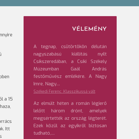
VÉLEMÉNY
nnyire
A tegnap, csütörtökön délután
nagyszabású kiállítás nyílt
ű
Csíkszeredában, a Csíki Székely
Múzeumban Gaál András
festőművész emlékére. A Nagy
ebben
Imre, Nagy…
Székedi Ferenc: Klasszikussá vált
l a 15
Az elmúlt héten a román légierő
haza,
lelőtt három drónt, amelyek
megsértették az ország légterét.
orrács
Ezek közül az egyikről biztosan
. Itt
tudható,…
s