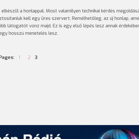
elkészül a honlappal. Most valamilyen technikai kérdés megoldás
ztosítaniuk kell egy üres szervert. Remélhetőleg, az új honlap, am
bb látogatót vonz majd. Ez is egy első lépés lesz annak érdekébe
n egy hosszú menetelés lesz.
Pages:
1
2
3