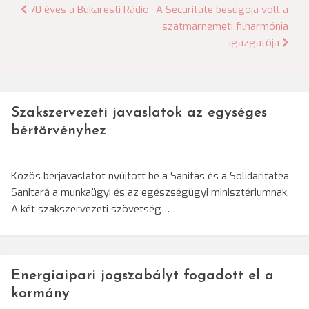
Bejegyzés
70 éves a Bukaresti Rádió
A Securitate besúgója volt a
szatmárnémeti filharmónia
navigáció
igazgatója
Szakszervezeti javaslatok az egységes
bértörvényhez
Közös bérjavaslatot nyújtott be a Sanitas és a Solidaritatea
Sanitară a munkaügyi és az egészségügyi minisztériumnak.
A két szakszervezeti szövetség…
Energiaipari jogszabályt fogadott el a
kormány