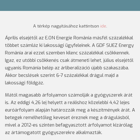
A térkép nagyításához kattintson
ide
.
Április elsejétől az E.ON Energie România másfél százalékkal
többet számláz ki lakossági ügyfeleinek. A GDF SUEZ Energy
România árai ezzel szemben kilenc százalékkal csökkennek.
Igaz, ez utóbbi csökkenés csak átmeneti lehet, július elsejétől
ugyanis Románia belép az árliberalizáció újabb szakaszába.
Akkor becslések szerint 6-7 százalékkal drágul majd a
lakossági földgáz.
Mától magasabb árfolyamon számolják a gyógyszerek árát
is. Az eddigi 4,26 lej helyett a reálishoz közelebbi 4,42 lejes
euróárfolyam alapján határozzák meg a készítmények árát. A
betegek remélhetőleg keveset éreznek meg a drágulásból,
mivel a 2012-es szinten befagyasztott árfolyamot kizárólag
az ártámogatott gyógyszerekre alkalmazták.