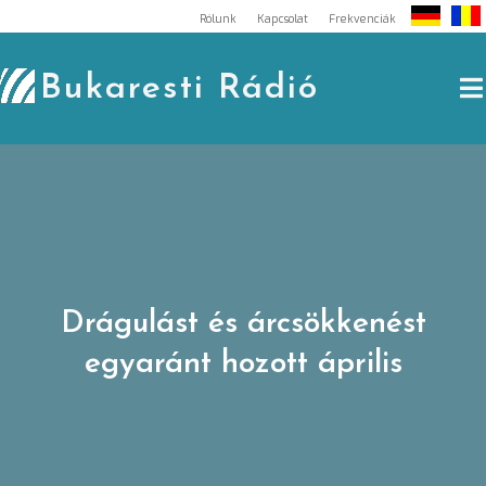
Skip
Rólunk
Kapcsolat
Frekvenciák
to
content
Bukaresti Rádió
Drágulást és árcsökkenést
egyaránt hozott április