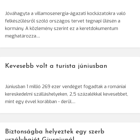
Jóváhagyta a villamosenergia-ágazati kockázatokra való
felkészülésről szóló országos tervet tegnapi ülésén a
kormány. A közlemény szerint ez a keretdokumentum
meghatározza…
Kevesebb volt a turista júniusban
Júniusban 1 millió 269 ezer vendéget fogadtak a romániai
kereskedelmi szálláshelyeken, 2,5 százalékkal kevesebbet,
mint egy évvel korábban - derül…
Biztonságba helyeztek egy szerb
uszályhajót Giurgiunál