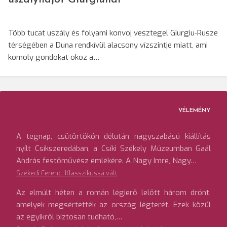
Több tucat uszály és folyami konvoj vesztegel Giurgiu-Rusze
térségében a Duna rendkívül alacsony vízszintje miatt, ami
komoly gondokat okoz a…
VÉLEMÉNY
A tegnap, csütörtökön délután nagyszabású kiállítás
nyílt Csíkszeredában, a Csíki Székely Múzeumban Gaál
András festőművész emlékére. A Nagy Imre, Nagy…
Székedi Ferenc: Klasszikussá vált
Az elmúlt héten a román légierő lelőtt három drónt,
amelyek megsértették az ország légterét. Ezek közül
az egyikről biztosan tudható,…