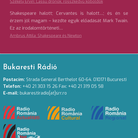
Székely Ervin: Lassú drónok, rosszkedvű koboldok
Shakespeare halott; Cervantes is halott…; és én se
érzem jól magam – kezdte egyik előadását Mark Twain.
Ez az irodalomtörténeti…
Ambrus Attila: Shakespeare és Newton
Bukaresti Rádió
Postacím:
Strada General Berthelot 60-64. 010171 Bucuresti
Telefon:
+40 21 303 15 26 Fax: +40 21 319 05 58
E-mail:
bukarestiradio[at]srr.ro