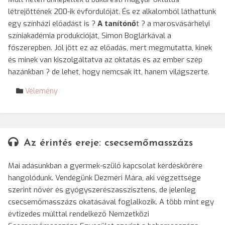
létrejöttének 200-ik évfordulóját. És ez alkalomból láthattunk
egy színházi előadást is ?
A tanítónő
t ? a marosvásárhelyi
színiakadémia produkcióját, Simon Boglárkával a
főszerepben. Jól jött ez az előadás, mert megmutatta, kinek
és minek van kiszolgáltatva az oktatás és az ember szép
hazánkban ? de lehet, hogy nemcsak itt, hanem világszerte.
Vélemény
Az érintés ereje: csecsemőmasszázs
Mai adásunkban a gyermek-szülő kapcsolat kérdéskörére
hangolódunk. Vendégünk Dezméri Mára, aki végzettsége
szerint nővér és gyógyszerészasszisztens, de jelenleg
csecsemőmasszázs okatásával foglalkozik. A több mint egy
évtizedes múlttal rendelkező Nemzetközi