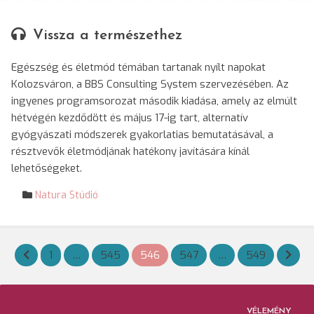
Vissza a természethez
Egészség és életmód témában tartanak nyílt napokat
Kolozsváron, a BBS Consulting System szervezésében. Az
ingyenes programsorozat második kiadása, amely az elmúlt
hétvégén kezdődött és május 17-ig tart, alternatív
gyógyászati módszerek gyakorlatias bemutatásával, a
résztvevők életmódjának hatékony javítására kínál
lehetőségeket.
Natura Stúdió
Bejegyzések
1
…
545
546
547
…
549
lapozása
VÉLEMÉNY