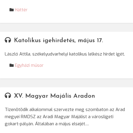
Háttér
Katolikus igehirdetés, május 17.
László Attila, székelyudvarhelyi katolikus lelkész hirdet igét.
Egyházi műsor
XV. Magyar Majális Aradon
Tizenötödik alkalommal szervezte meg szombaton az Arad
megyei RMDSZ az Aradi Magyar Majálist a városligeti
gokart-pályán. Általában a május elsejét…