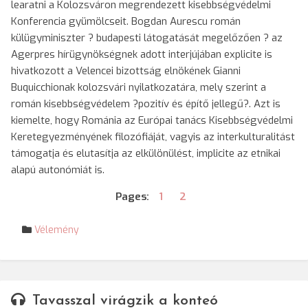
learatni a Kolozsváron megrendezett kisebbségvédelmi
Konferencia gyümölcseit. Bogdan Aurescu román
külügyminiszter ? budapesti látogatását megelőzően ? az
Agerpres hírügynökségnek adott interjújában explicite is
hivatkozott a Velencei bizottság elnökének Gianni
Buquicchionak kolozsvári nyilatkozatára, mely szerint a
román kisebbségvédelem ?pozitív és építő jellegű?. Azt is
kiemelte, hogy Románia az Európai tanács Kisebbségvédelmi
Keretegyezményének filozófiáját, vagyis az interkulturalitást
támogatja és elutasítja az elkülönülést, implicite az etnikai
alapú autonómiát is.
Pages:
1
2
Vélemény
Tavasszal virágzik a konteó