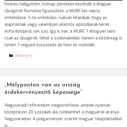
Kedves hallgatóim, holnap, pénteken kezdődik a Magyar
Újságírók Romániai Egyesülete, a MÚRE két napos
emlékülése. S ha emlékülés, nyilván kitalálják, hogy az
alapításnak vagy valamilyen jelentős epizódjának kerek
évfordulójáról van szó. Így is van, a MÚRE ? ahogyan nem
csak az újságírók, tehát a szakmabeliek, hanem a közönség is
ismeri ? negyed évszázada áll fenn és működik.
Vélemény
„Mélyponton van az ország
érdekérvényesítő képessége”
Nagyváradi referendum megismétlése, aminek nyomán,
középtávon 20 százalék alá csökkenhet a magyarok aránya
Nagyváradon. A polgármester szerint magyar településekkel
is…