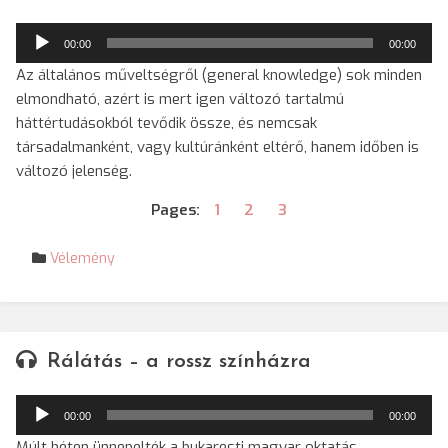
Audió
00:00
00:00
lejátszó
Az általános műveltségről (general knowledge) sok minden
elmondható, azért is mert igen változó tartalmú
háttértudásokból tevődik össze, és nemcsak
társadalmanként, vagy kultúránként eltérő, hanem időben is
változó jelenség.
Pages:
1
2
3
Vélemény
Rálátás – a rossz színházra
Audió
00:00
00:00
lejátszó
Múlt héten ünnepelték a bukaresti magyar oktatás