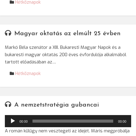
Hétköznapok
Magyar oktatás az elmúlt 25 évben
Markó Béla szenátor a XIII. Bukaresti Magyar Napok és a
bukaresti magyar oktatás 200 éves évfordulója alkalmából
tartott előadásában az…
Hétköznapok
A nemzetstratégia gubancai
Audió
00:00
00:00
lejátszó
A román külügy nem vesztegeti az idejét. Máris megpróbálja