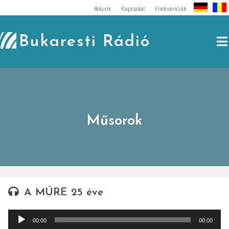
Skip
Rólunk
Kapcsolat
Frekvenciák
to
content
Bukaresti Rádió
Műsorok
A MÚRE 25 éve
Audió
00:00
00:00
lejátszó