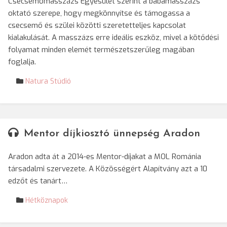
Csecsemőmasszázs Egyesület szerint a babamasszázs
oktató szerepe, hogy megkönnyítse és támogassa a
csecsemő és szülei közötti szeretetteljes kapcsolat
kialakulását. A masszázs erre ideális eszköz, mivel a kötődési
folyamat minden elemét természetszerűleg magában
foglalja.
Natura Stúdió
Mentor díjkiosztó ünnepség Aradon
Aradon adta át a 2014-es Mentor-díjakat a MOL Románia
társadalmi szervezete. A Közösségért Alapítvány azt a 10
edzőt és tanárt…
Hétköznapok