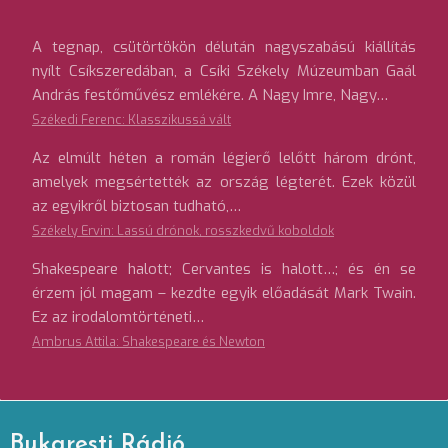
A tegnap, csütörtökön délután nagyszabású kiállítás
nyílt Csíkszeredában, a Csíki Székely Múzeumban Gaál
András festőművész emlékére. A Nagy Imre, Nagy…
Székedi Ferenc: Klasszikussá vált
Az elmúlt héten a román légierő lelőtt három drónt,
amelyek megsértették az ország légterét. Ezek közül
az egyikről biztosan tudható,…
Székely Ervin: Lassú drónok, rosszkedvű koboldok
Shakespeare halott; Cervantes is halott…; és én se
érzem jól magam – kezdte egyik előadását Mark Twain.
Ez az irodalomtörténeti…
Ambrus Attila: Shakespeare és Newton
Bukaresti Rádió