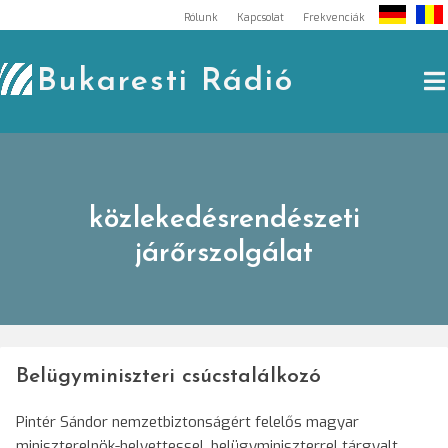
Skip
Rólunk
Kapcsolat
Frekvenciák
to
content
Bukaresti Rádió
közlekedésrendészeti
járőrszolgálat
Belügyminiszteri csúcstalálkozó
Pintér Sándor nemzetbiztonságért felelős magyar
miniszterelnök-helyettessel, belügyminiszterrel tárgyalt