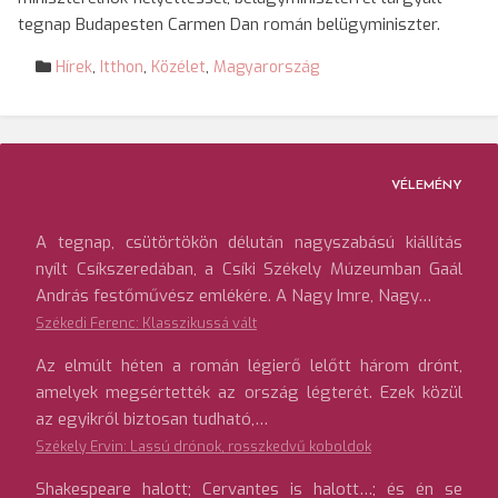
tegnap Budapesten Carmen Dan román belügyminiszter.
Hírek
,
Itthon
,
Közélet
,
Magyarország
VÉLEMÉNY
A tegnap, csütörtökön délután nagyszabású kiállítás
nyílt Csíkszeredában, a Csíki Székely Múzeumban Gaál
András festőművész emlékére. A Nagy Imre, Nagy…
Székedi Ferenc: Klasszikussá vált
Az elmúlt héten a román légierő lelőtt három drónt,
amelyek megsértették az ország légterét. Ezek közül
az egyikről biztosan tudható,…
Székely Ervin: Lassú drónok, rosszkedvű koboldok
Shakespeare halott; Cervantes is halott…; és én se