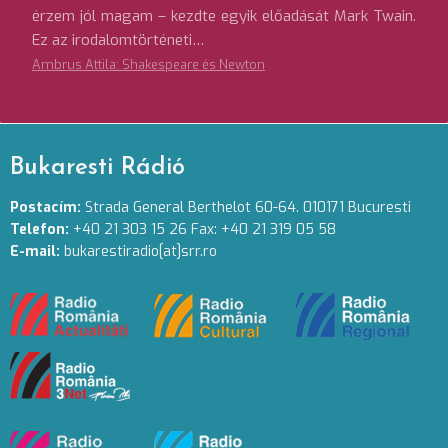
érzem jól magam – kezdte egyik előadását Mark Twain.
Ez az irodalomtörténeti…
Ambrus Attila: Shakespeare és Newton
Bukaresti Rádió
Postacím:
Strada General Berthelot 60-64. 010171 Bucuresti
Telefon:
+40 21 303 15 26 Fax: +40 21 319 05 58
E-mail:
bukarestiradio[at]srr.ro