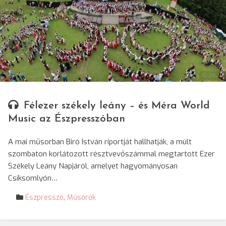
© 2020
Félezer székely leány – és Méra World
Music az Észpresszóban
A mai műsorban Biró István riportját hallhatják, a múlt
szombaton korlátozott résztvevőszámmal megtartott Ezer
Székely Leány Napjáról, amelyet hagyományosan
Csíksomlyón…
Észpresszó
,
Műsorok