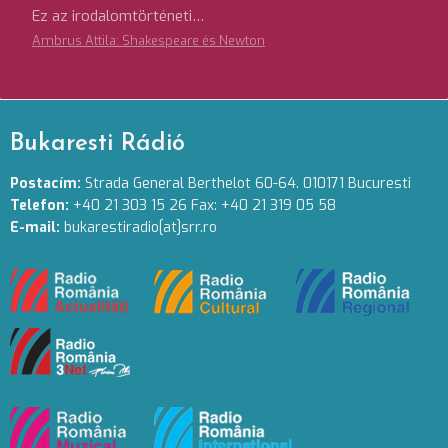
Ez az irodalomtörténeti…
Ambrus Attila: Shakespeare és Newton
Bukaresti Rádió
Postacím:
Strada General Berthelot 60-64. 010171 Bucuresti
Telefon:
+40 21 303 15 26 Fax: +40 21 319 05 58
E-mail:
bukarestiradio[at]srr.ro