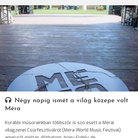
Négy napig ismét a világ közepe volt
Méra
Korábbi műsorainkban többször is szó esett a Mérai
világzenei Csűrfesztiválról (Méra World Music Festival)
amelyről méltán állíthatom, hogy Erdély, de…