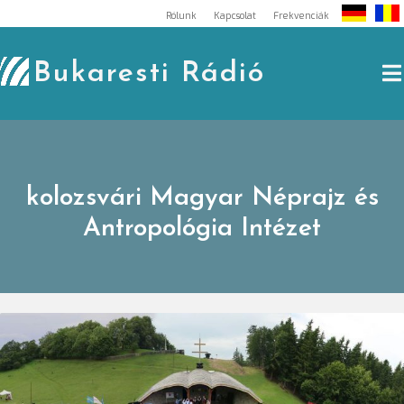
Skip
Rólunk
Kapcsolat
Frekvenciák
to
content
Bukaresti Rádió
kolozsvári Magyar Néprajz és
Antropológia Intézet