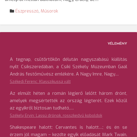
Észpresszó
,
Műsorok
VÉLEMÉNY
A tegnap, csütörtökön délután nagyszabású kiállítás
nyílt Csíkszeredában, a Csíki Székely Múzeumban Gaál
András festőművész emlékére. A Nagy Imre, Nagy…
Székedi Ferenc: Klasszikussá vált
Az elmúlt héten a román légierő lelőtt három drónt,
amelyek megsértették az ország légterét. Ezek közül
az egyikről biztosan tudható,…
Székely Ervin: Lassú drónok, rosszkedvű koboldok
Shakespeare halott; Cervantes is halott…; és én se
érzem jól magam – kezdte egyik előadását Mark Twain.