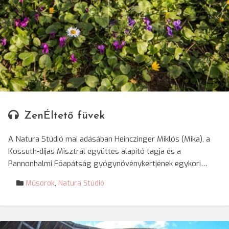
© Molnár Ferenc/SRR
ZenÉltető füvek
A Natura Stúdió mai adásában Heinczinger Miklós (Mika), a
Kossuth-díjas Misztrál együttes alapító tagja és a
Pannonhalmi Főapátság gyógynövénykertjének egykori…
Műsorok
,
Natura Stúdió