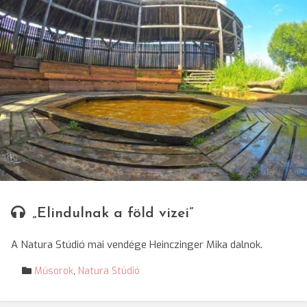
© SRR/Ray Mond
„Elindulnak a föld vizei”
A Natura Stúdió mai vendége Heinczinger Mika dalnok.
Műsorok
,
Natura Stúdió