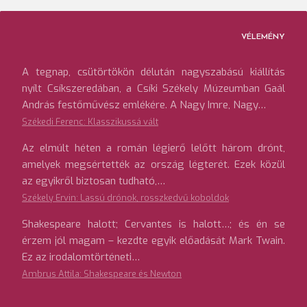
VÉLEMÉNY
A tegnap, csütörtökön délután nagyszabású kiállítás
nyílt Csíkszeredában, a Csíki Székely Múzeumban Gaál
András festőművész emlékére. A Nagy Imre, Nagy…
Székedi Ferenc: Klasszikussá vált
Az elmúlt héten a román légierő lelőtt három drónt,
amelyek megsértették az ország légterét. Ezek közül
az egyikről biztosan tudható,…
Székely Ervin: Lassú drónok, rosszkedvű koboldok
Shakespeare halott; Cervantes is halott…; és én se
érzem jól magam – kezdte egyik előadását Mark Twain.
Ez az irodalomtörténeti…
Ambrus Attila: Shakespeare és Newton