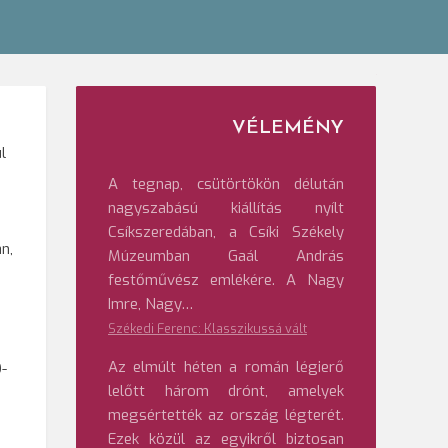
VÉLEMÉNY
l
A tegnap, csütörtökön délután
nagyszabású kiállítás nyílt
Csíkszeredában, a Csíki Székely
án,
Múzeumban Gaál András
festőművész emlékére. A Nagy
Imre, Nagy…
Székedi Ferenc: Klasszikussá vált
Az elmúlt héten a román légierő
9-
lelőtt három drónt, amelyek
megsértették az ország légterét.
Ezek közül az egyikről biztosan