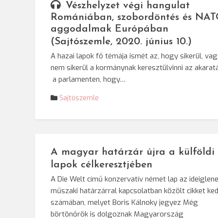
Vészhelyzet végi hangulat
Romániában, szobordöntés és NAT
aggodalmak Európában
(Sajtószemle, 2020. június 10.)
A hazai lapok fő témája ismét az, hogy sikerül, va
nem sikerül a kormánynak keresztülvinni az akarat
a parlamenten, hogy…
Sajtószemle
A magyar határzár újra a külföldi
lapok célkeresztjében
A Die Welt című konzervatív német lap az ideiglen
műszaki határzárral kapcsolatban közölt cikket ked
számában, melyet Boris Kálnoky jegyez Még
börtönőrök is dolgoznak Magyarország