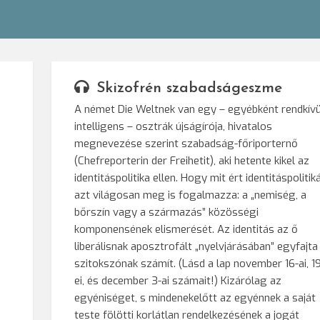
Skizofrén szabadságeszme
A német Die Weltnek van egy – egyébként rendkívü
intelligens – osztrák újságírója, hivatalos
megnevezése szerint szabadság-főriporternő
(Chefreporterin der Freihetit), aki hetente kikel az
identitáspolitika ellen. Hogy mit ért identitáspolitik
azt világosan meg is fogalmazza: a „nemiség, a
bőrszín vagy a származás” közösségi
komponensének elismerését. Az identitás az ő
liberálisnak aposztrofált „nyelvjárásában” egyfajta
szitokszónak számít. (Lásd a lap november 16-ai, 1
ei, és december 3-ai számait!) Kizárólag az
egyéniséget, s mindenekelőtt az egyénnek a saját
teste fölötti korlátlan rendelkezésének a jogát