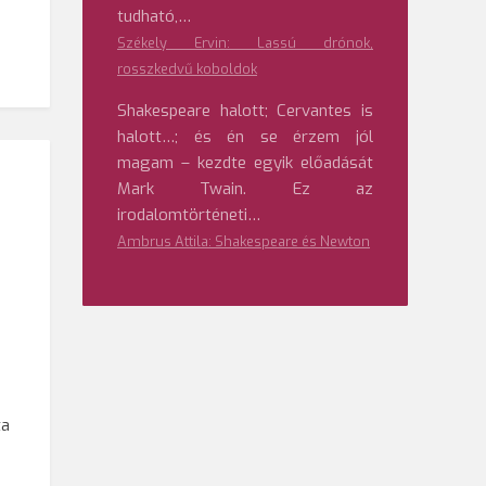
tudható,…
Székely Ervin: Lassú drónok,
rosszkedvű koboldok
Shakespeare halott; Cervantes is
halott…; és én se érzem jól
magam – kezdte egyik előadását
Mark Twain. Ez az
irodalomtörténeti…
Ambrus Attila: Shakespeare és Newton
ta