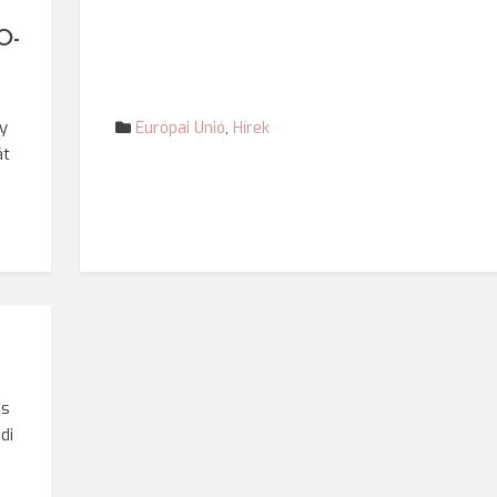
O-
gy
Európai Unió
,
Hírek
át
es
di