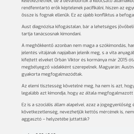
keletkezhetnek, de a bevándorlók a kibocsátó államaikbó
rendfenntartó erők képtelenek pacifikálni, hiszen az 
össze is fognak ellenük. Ez az újabb konfliktus a befog
Aust diagnózisa kifogástalan, bár a lehetséges jövőbe
tartja tanácsosnak kimondani.
A meghökkentő azonban nem maga a szókimondás, hanem
jelentés vitájának napjaiban jelenik meg, s a vita anyag
kifejtett elveket Orbán Viktor és kormánya már 2015 ó
megbélyegző vádakként szerepelnek. Magyarán: Austnak is
gyakorta megfogalmazódtak.
Az elemi tisztesség követelné meg, ha nem is azt, hogy
legalább azt kimondja, hogy az általa megfogalmazot
Ez is a szociális állam alapelvei, azaz a jogegyenlősé
következetlenség, nevezhetjük kettős mércének is, nem
aggasztó – helyzetébe juttatták?