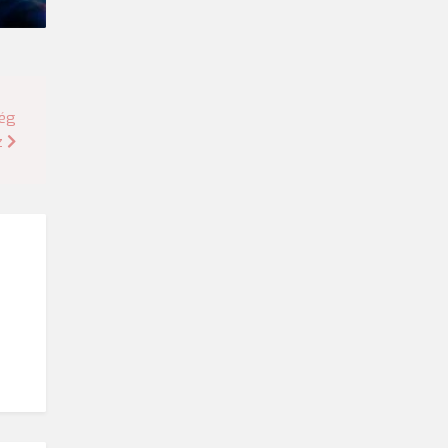
ség
z