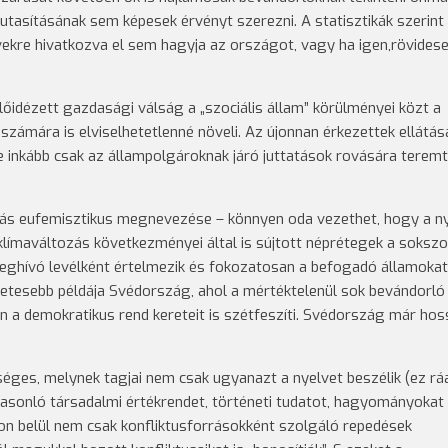
utasításának sem képesek érvényt szerezni. A statisztikák szerint
vekre hivatkozva el sem hagyja az országot, vagy ha igen,rövides
előidézett gazdasági válság a „szociális állam” körülményei közt a
számára is elviselhetetlenné növeli. Az újonnan érkezettek ellátás
e inkább csak az állampolgároknak járó juttatások rovására terem
orlás eufemisztikus megnevezése – könnyen oda vezethet, hogy a n
a klímaváltozás következményei által is sújtott néprétegek a sokszo
ghívó levélként értelmezik és fokozatosan a befogadó államokat
letesebb példája Svédország, ahol a mértéktelenül sok bevándorl
san a demokratikus rend kereteit is szétfeszíti. Svédország már ho
ges, melynek tagjai nem csak ugyanazt a nyelvet beszélik (ez rá
 hasonló társadalmi értékrendet, történeti tudatot, hagyományokat
 belül nem csak konfliktusforrásokként szolgáló repedések