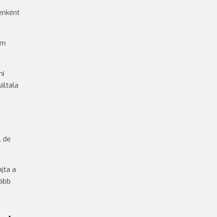
enként
em
mi
általa
, de
jta a
vább