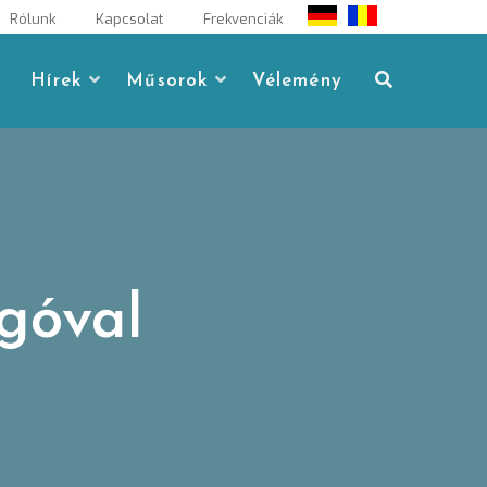
Rólunk
Kapcsolat
Frekvenciák
Hírek
Műsorok
Vélemény
góval