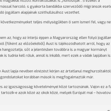
l magukkal hozott konfliktusaikat is „honosítják”. S ezeket a
egymással harcoló, s gyakorta bandákba szerveződő migránsok eset
adó jogállam alapjainak széthullásához vezethet.
li következményeket teljes mélységükben ő sem ismeri fel, vagy n
 az, hogy az interjú éppen a Magyarország ellen folyó jogálla
ából (főként az előzőekéből) Aust is tájékozódhatott arról, hogy az 
ta hangoztatja, sőt a jelentésben továbbra is a magyar kormányt
 tudnia kell róluk, annál is inkább, mert ezek a vádak lapjában is
 Aust lapja nevében elnézést kérjen az ártatlanul meghurcoltaktól
t gondolatokat korábban mások is megfogalmazták már.
g és az igazságosság követelményei közé tartoznának. Vajon ez a fa
 tartozik-e azok közé az okok közé, melyek Európát mai – hovato