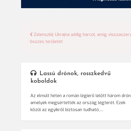
Bejegyzés
Zelenszkij: Ukrajna addig harcol, amíg visszaszerz
összes területét
navigáció
Lassú drónok, rosszkedvű
koboldok
Az elmúlt héten a román légierő lelőtt három drón
amelyek megsértették az ország légterét. Ezek
közül az egyikről biztosan tudható,…