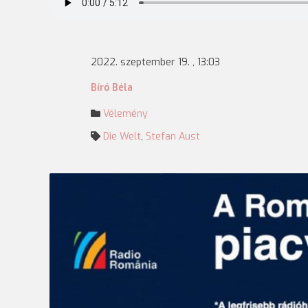
2022. szeptember 19. , 13:03
Bíró Béla
Vélemény
Die Welt
,
Stefan Aust