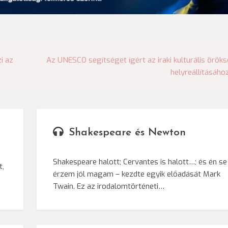
i az
Az UNESCO segítséget ígért az iraki kulturális örök
helyreállításáho
Shakespeare és Newton
Shakespeare halott; Cervantes is halott…; és én se
t,
érzem jól magam – kezdte egyik előadását Mark
Twain. Ez az irodalomtörténeti…