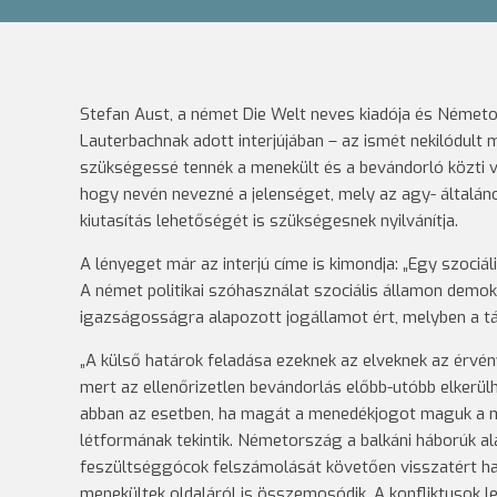
Stefan Aust, a német Die Welt neves kiadója és Német
Lauterbachnak adott interjújában – az ismét nekilódult
szükségessé tennék a menekült és a bevándorló közti vi
hogy nevén nevezné a jelenséget, mely az agy- általán
kiutasítás lehetőségét is szükségesnek nyilvánítja.
A lényeget már az interjú címe is kimondja: „Egy szociá
A német politikai szóhasználat szociális államon demo
igazságosságra alapozott jogállamot ért, melyben a tá
„A külső határok feladása ezeknek az elveknek az érvény
mert az ellenőrizetlen bevándorlás előbb-utóbb elkerül
abban az esetben, ha magát a menedékjogot maguk a 
létformának tekintik. Németország a balkáni háborúk a
feszültséggócok felszámolását követően visszatért ha
menekültek oldaláról is összemosódik. A konfliktusok 