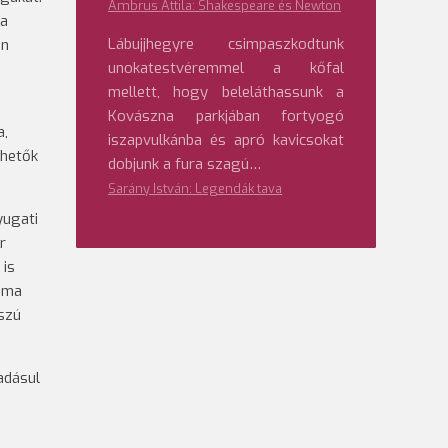
Ambrus Attila: Shakespeare és Newton
 a
Lábujjhegyre csimpaszkodtunk
en
unokatestvéremmel a kőfal
mellett, hogy beleláthassunk a
Kovászna parkjában fortyogó
a,
iszapvulkánba és apró kavicsokat
thetők
dobjunk a fura szagú…
Sarány István: Legendák tava
yugati
r
 is
ó ma
sszú
adásul