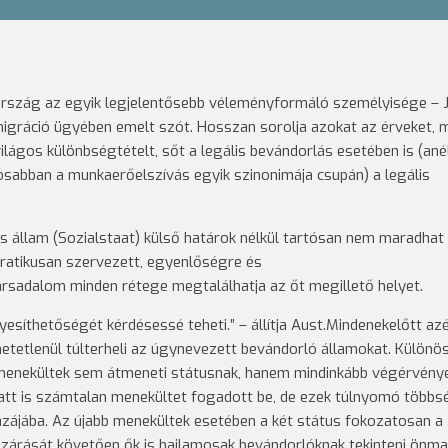
ország az egyik legjelentősebb véleményformáló személyisége – 
 migráció ügyében emelt szót. Hosszan sorolja azokat az érveket, 
lágos különbségtételt, sőt a legális bevándorlás esetében is (anél
osabban a munkaerőelszívás egyik szinonimája csupán) a legális
lis állam (Sozialstaat) külső határok nélkül tartósan nem maradhat 
kratikusan szervezett, egyenlőségre és
rsadalom minden rétege megtalálhatja az őt megillető helyet.
esíthetőségét kérdésessé teheti.” – állítja Aust.Mindenekelőtt azé
hetetlenül túlterheli az úgynevezett bevándorló államokat. Különö
menekültek sem átmeneti státusnak, hanem mindinkább végérvény
latt is számtalan menekültet fogadott be, de ezek túlnyomó többs
zájába. Az újabb menekültek esetében a két státus fokozatosan a
lezárását követően ők is hajlamosak bevándorlóknak tekinteni önm