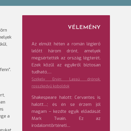
VÉLEMÉNY
Jörn
melyek
Az elmúlt héten a román légierő
kül,
lelőtt három drónt, amelyek
megsértették az ország légterét.
Ezek közül az egyikről biztosan
fenn”.
tudható,…
Székely Ervin: Lassú drónok,
rosszkedvű koboldok
rt,
Shakespeare halott; Cervantes is
sen
halott…; és én se érzem jól
es
magam – kezdte egyik előadását
ége a
Mark Twain. Ez az
irodalomtörténeti…
agukat.