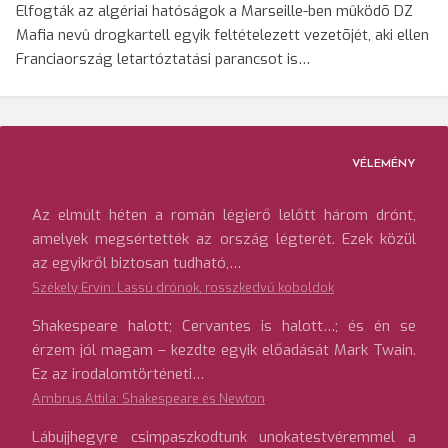
Elfogták az algériai hatóságok a Marseille-ben mûködõ DZ
Mafia nevû drogkartell egyik feltételezett vezetõjét, aki ellen
Franciaország letartóztatási parancsot is…
VÉLEMÉNY
Az elmúlt héten a román légierő lelőtt három drónt,
amelyek megsértették az ország légterét. Ezek közül
az egyikről biztosan tudható,…
Székely Ervin: Lassú drónok, rosszkedvű koboldok
Shakespeare halott; Cervantes is halott…; és én se
érzem jól magam – kezdte egyik előadását Mark Twain.
Ez az irodalomtörténeti…
Ambrus Attila: Shakespeare és Newton
Lábujjhegyre csimpaszkodtunk unokatestvéremmel a