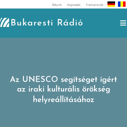
Skip
Rólunk
Kapcsolat
Frekvenciák
to
content
Bukaresti Rádió
Az UNESCO segítséget ígért
az iraki kulturális örökség
helyreállításához