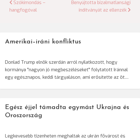
Bejegyzés
Szókimondás –
Benyújtotta bizalmatlansági
hangfogóval
indítványát az ellenzék
navigáció
Amerikai–iráni konfliktus
Donlad Trump elnök szerdán arról nyilatkozott, hogy
kormánya "nagyon jó megbeszéléseket" folytatott Iránnal
egy egésznapos, keddi tárgyaláson, ami erősítette az öt…
Egész éjjel támadta egymást Ukrajna és
Oroszország
Legkevesebb tizenheten meghaltak az ukrán fõvárost és