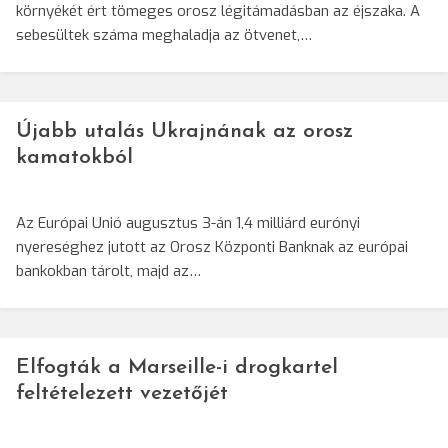
környékét ért tömeges orosz légitámadásban az éjszaka. A
sebesültek száma meghaladja az ötvenet,…
Újabb utalás Ukrajnának az orosz
kamatokból
Az Európai Unió augusztus 3-án 1,4 milliárd eurónyi
nyereséghez jutott az Orosz Központi Banknak az európai
bankokban tárolt, majd az…
Elfogták a Marseille-i drogkartel
feltételezett vezetőjét