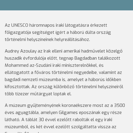
Az UNESCO háromnapos iraki látogatásra érkezett
főigazgatója segítséget ígért a háború dúlta ország
történelmi helyszíneinek helyreállításához.
Audrey Azoulay az Irak elleni amerikai hadművelet közelgő
huszadik évfordulója előtt, tegnap Bagdadban találkozott
Mohammed az-Szudáni iraki miniszterelnökkel, és
ellátogatott a főváros történelmi negyedeibe, valamint az
bagdadi nemzeti múzeumba is, amelyet a háborús időkben
kifosztottak. Az ország különböző történelmi helyszíneiről
több tízezer műtárgyat loptak el.
A múzeum gyűjteményének koronaékszere most az a 3500
éves agyagtábla, amelyen Gilgames eposzának egy része
látható. A táblát 30 évvel ezelőtt rabolták el egy iraki
múzeumból, és két évvel ezelőtt szolgáltatta vissza az