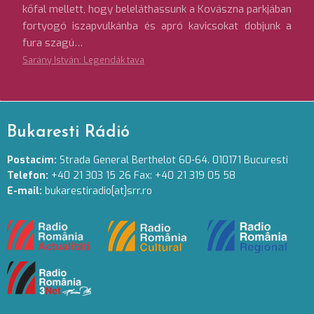
kőfal mellett, hogy beleláthassunk a Kovászna parkjában
fortyogó iszapvulkánba és apró kavicsokat dobjunk a
fura szagú…
Sarány István: Legendák tava
Bukaresti Rádió
Postacím:
Strada General Berthelot 60-64. 010171 Bucuresti
Telefon:
+40 21 303 15 26 Fax: +40 21 319 05 58
E-mail:
bukarestiradio[at]srr.ro