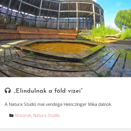
© SRR/Ray Mond
„Elindulnak a föld vizei”
A Natura Stúdió mai vendége Heinczinger Mika dalnok.
Műsorok
,
Natura Stúdió