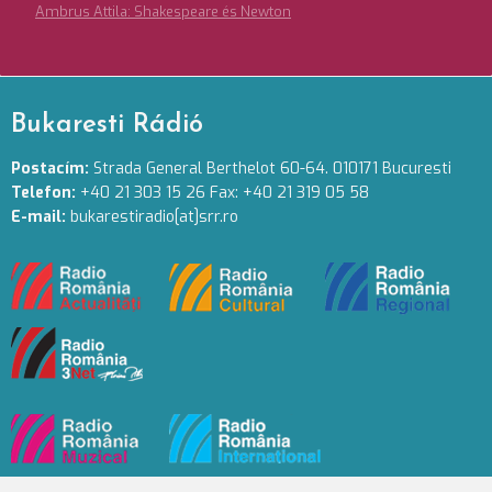
Ambrus Attila: Shakespeare és Newton
Bukaresti Rádió
Postacím:
Strada General Berthelot 60-64. 010171 Bucuresti
Telefon:
+40 21 303 15 26 Fax: +40 21 319 05 58
E-mail:
bukarestiradio[at]srr.ro