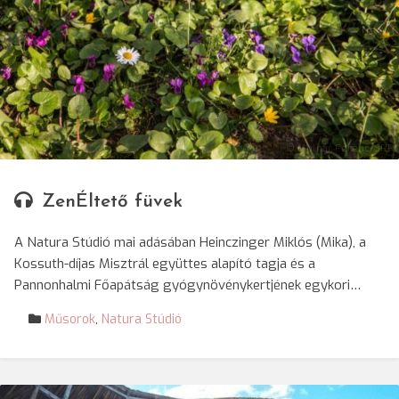
© Molnár Ferenc/SRR
ZenÉltető füvek
A Natura Stúdió mai adásában Heinczinger Miklós (Mika), a
Kossuth-díjas Misztrál együttes alapító tagja és a
Pannonhalmi Főapátság gyógynövénykertjének egykori…
Műsorok
,
Natura Stúdió