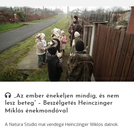
© Heinczinger Miklós/SRR
„Az ember énekeljen mindig, és nem
lesz beteg” – Beszélgetés Heinczinger
Miklós énekmondóval
A Natúra Stúdió mai vendége Heinczinger Miklós dalnok.