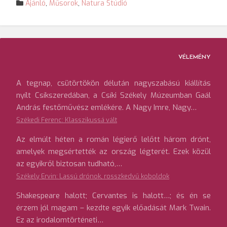
Ajánló
,
Műsorok
,
Natura Stúdió
VÉLEMÉNY
A tegnap, csütörtökön délután nagyszabású kiállítás
nyílt Csíkszeredában, a Csíki Székely Múzeumban Gaál
András festőművész emlékére. A Nagy Imre, Nagy…
Székedi Ferenc: Klasszikussá vált
Az elmúlt héten a román légierő lelőtt három drónt,
amelyek megsértették az ország légterét. Ezek közül
az egyikről biztosan tudható,…
Székely Ervin: Lassú drónok, rosszkedvű koboldok
Shakespeare halott; Cervantes is halott…; és én se
érzem jól magam – kezdte egyik előadását Mark Twain.
Ez az irodalomtörténeti…