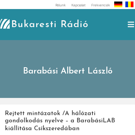
Skip
Rólunk
Kapcsolat
Frekvenciák
to
content
Bukaresti Rádió
Barabási Albert László
Rejtett mintázatok /A hálózati
gondolkodás nyelve – a BarabásiLAB
kiállítása Csíkszeredában