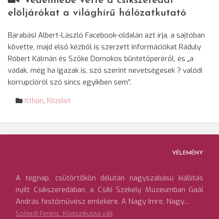
Védelmébe vette a csíkszeredai
elöljárókat a világhírű hálózatkutató
Barabási Albert-László Facebook-oldalán azt írja, a sajtóban
követte, majd első kézből is szerzett információkat Ráduly
Róbert Kálmán és Szőke Domokos büntetőperéről, és „a
vádak, még ha igazak is, szó szerint nevetségesek ? valódi
korrupcióról szó sincs egyikben sem”.
Itthon
,
Közélet
VÉLEMÉNY
A tegnap, csütörtökön délután nagyszabású kiállítás
nyílt Csíkszeredában, a Csíki Székely Múzeumban Gaál
András festőművész emlékére. A Nagy Imre, Nagy…
Székedi Ferenc: Klasszikussá vált