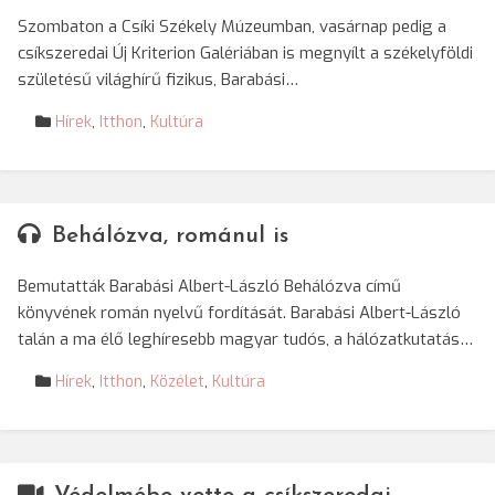
Szombaton a Csíki Székely Múzeumban, vasárnap pedig a
csíkszeredai Új Kriterion Galériában is megnyílt a székelyföldi
születésű világhírű fizikus, Barabási…
Hírek
,
Itthon
,
Kultúra
Behálózva, románul is
Bemutatták Barabási Albert-László Behálózva című
könyvének román nyelvű fordítását. Barabási Albert-László
talán a ma élő leghíresebb magyar tudós, a hálózatkutatás…
Hírek
,
Itthon
,
Közélet
,
Kultúra