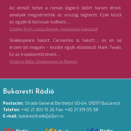
Az elmúlt héten a román légierő lelőtt három drónt,
amelyek megsértették az ország légterét. Ezek közül
az egyikről biztosan tudható,…
Székely Ervin: Lassú drónok, rosszkedvű koboldok
Shakespeare halott; Cervantes is halott…; és én se
érzem jól magam – kezdte egyik előadását Mark Twain.
Ez az irodalomtörténeti…
Ambrus Attila: Shakespeare és Newton
Bukaresti Rádió
Postacím:
Strada General Berthelot 60-64. 010171 Bucuresti
Telefon:
+40 21 303 15 26 Fax: +40 21 319 05 58
E-mail:
bukarestiradio[at]srr.ro