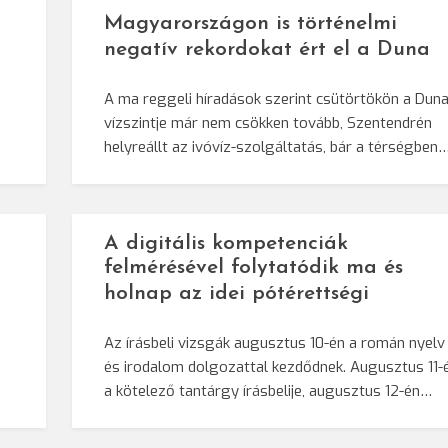
Magyarországon is történelmi
negatív rekordokat ért el a Duna
A ma reggeli híradások szerint csütörtökön a Dun
vízszintje már nem csökken tovább, Szentendrén
helyreállt az ivóvíz-szolgáltatás, bár a térségben
A digitális kompetenciák
felmérésével folytatódik ma és
holnap az idei pótérettségi
Az írásbeli vizsgák augusztus 10-én a román nyelv
és irodalom dolgozattal kezdődnek. Augusztus 11-
a kötelező tantárgy írásbelije, augusztus 12-én…