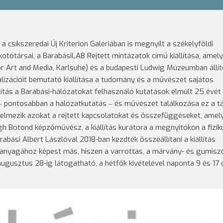
csíkszeredai Új Kriterion Galériában is megnyílt a székelyföldi
lkotótársai, a BarabásiLAB Rejtett mintázatok című kiállítása, amel
 Art and Media, Karlsuhe) és a budapesti Ludwig Múzeumban állít
alizációit bemutató kiállítása a tudomány és a művészet sajátos
állítás a Barabási-hálózatokat felhasználó kutatások elmúlt 25 évét
pontosabban a hálózatkutatás ‒ és művészet találkozása ez a tár
értelmezik azokat a rejtett kapcsolatokat és összefüggéseket, amel
h Botond képzőművész, a kiállítás kurátora a megnyitókon a fizik
bási Albert Lászlóval 2018-ban kezdték összeállítani a kiállítás
s anyagához képest más, hiszen a varrottas, a márvány- és gumisz
augusztus 28-ig látogatható, a hétfők kivételével naponta 9 és 17 