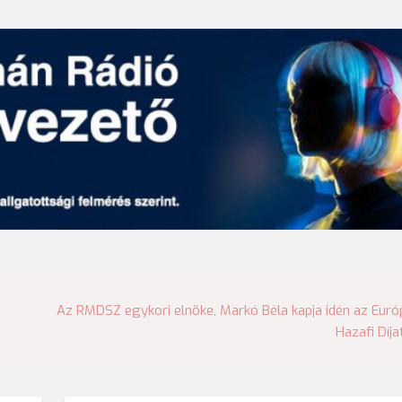
Az RMDSZ egykori elnöke, Markó Béla kapja idén az Euró
Hazafi Díja