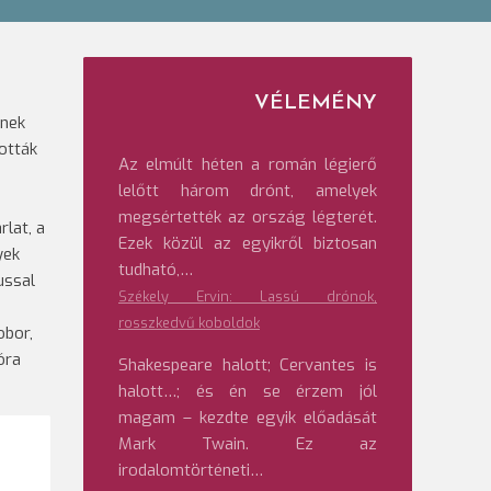
VÉLEMÉNY
ynek
ották
Az elmúlt héten a román légierő
lelőtt három drónt, amelyek
megsértették az ország légterét.
lat, a
Ezek közül az egyikről biztosan
yek
tudható,…
ussal
Székely Ervin: Lassú drónok,
rosszkedvű koboldok
obor,
óra
Shakespeare halott; Cervantes is
halott…; és én se érzem jól
magam – kezdte egyik előadását
Mark Twain. Ez az
irodalomtörténeti…