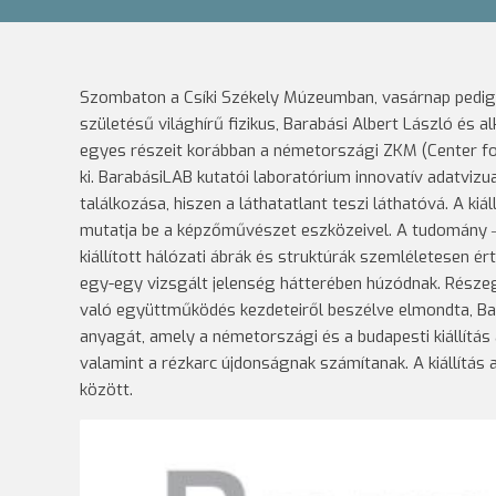
Szombaton a Csíki Székely Múzeumban, vasárnap pedig a 
születésű világhírű fizikus, Barabási Albert László és a
egyes részeit korábban a németországi ZKM (Center for
ki. BarabásiLAB kutatói laboratórium innovatív adatvizu
találkozása, hiszen a láthatatlant teszi láthatóvá. A ki
mutatja be a képzőművészet eszközeivel. A tudomány ‒ 
kiállított hálózati ábrák és struktúrák szemléletesen 
egy-egy vizsgált jelenség hátterében húzódnak. Részeg
való együttműködés kezdeteiről beszélve elmondta, Bara
anyagát, amely a németországi és a budapesti kiállítá
valamint a rézkarc újdonságnak számítanak. A kiállítás 
között.