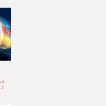
pai
t