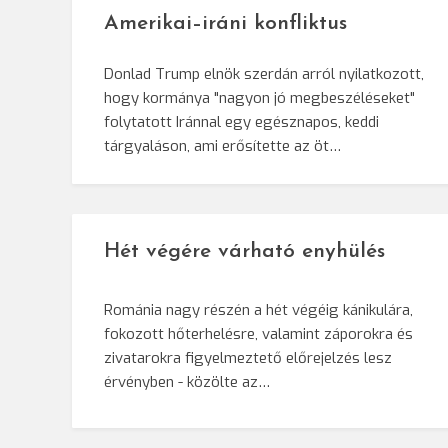
Amerikai–iráni konfliktus
Donlad Trump elnök szerdán arról nyilatkozott,
hogy kormánya "nagyon jó megbeszéléseket"
folytatott Iránnal egy egésznapos, keddi
tárgyaláson, ami erősítette az öt…
Hét végére várható enyhülés
Románia nagy részén a hét végéig kánikulára,
fokozott hőterhelésre, valamint záporokra és
zivatarokra figyelmeztető előrejelzés lesz
érvényben - közölte az…