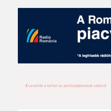
Bejegyzés
Levették a terhet az autótulajdonosok válláról
navigáció