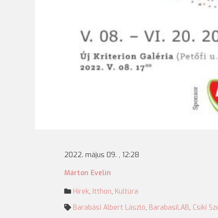
2022. május 09. , 12:28
Márton Evelin
Hírek
,
Itthon
,
Kultúra
Barabási Albert László
,
BarabasiLAB
,
Csíki S