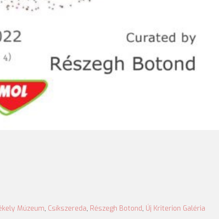
zékely Múzeum
,
Csíkszereda
,
Részegh Botond
,
Új Kriterion Galéria