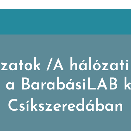
ázatok /A hálózat
– a BarabásiLAB ki
Csíkszeredában