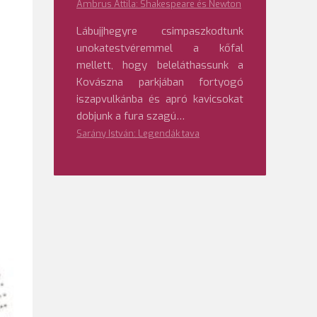
Ambrus Attila: Shakespeare és Newton
Lábujjhegyre csimpaszkodtunk
unokatestvéremmel a kőfal
mellett, hogy beleláthassunk a
Kovászna parkjában fortyogó
iszapvulkánba és apró kavicsokat
dobjunk a fura szagú…
Sarány István: Legendák tava