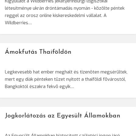
Kigyulladt a Wildberries jekatyerinburgi logisztikai
létesítménye ukrán dróntámadás nyomán - közölte péntek
reggel az orosz online kiskereskedelmi vállalat. A
Wildberries…
Ámokfutás Thaiföldön
Legkevesebb hat ember meghalt és tizenöten megsérültek,
mert egy diák pénteken tüzet nyitott a thaiföldi fõvárostól,
Bangkoktól északra fekvõ egyik…
Jogkorlátozás az Egyesült Államokban
Az Egyesült Államokban biztosított születési jogon járó