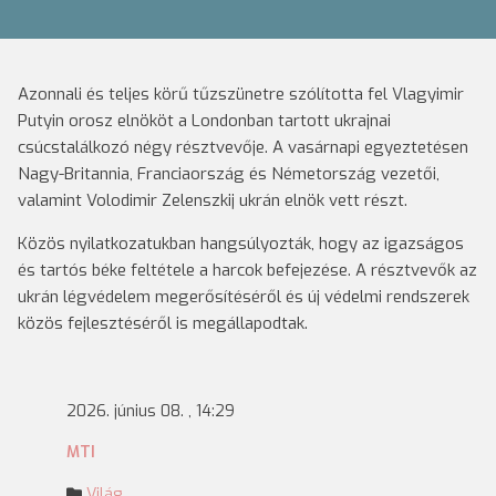
Azonnali és teljes körű tűzszünetre szólította fel Vlagyimir
Putyin orosz elnököt a Londonban tartott ukrajnai
csúcstalálkozó négy résztvevője. A vasárnapi egyeztetésen
Nagy-Britannia, Franciaország és Németország vezetői,
valamint Volodimir Zelenszkij ukrán elnök vett részt.
Közös nyilatkozatukban hangsúlyozták, hogy az igazságos
és tartós béke feltétele a harcok befejezése. A résztvevők az
ukrán légvédelem megerősítéséről és új védelmi rendszerek
közös fejlesztéséről is megállapodtak.
2026. június 08. , 14:29
MTI
Világ