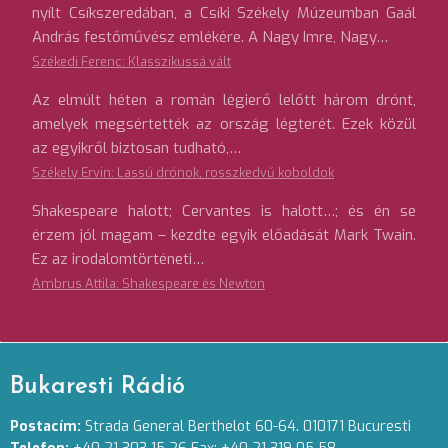
nyílt Csíkszeredában, a Csíki Székely Múzeumban Gaál
András festőművész emlékére. A Nagy Imre, Nagy…
Székedi Ferenc: Klasszikussá vált
Az elmúlt héten a román légierő lelőtt három drónt,
amelyek megsértették az ország légterét. Ezek közül
az egyikről biztosan tudható,…
Székely Ervin: Lassú drónok, rosszkedvű koboldok
Shakespeare halott; Cervantes is halott…; és én se
érzem jól magam – kezdte egyik előadását Mark Twain.
Ez az irodalomtörténeti…
Ambrus Attila: Shakespeare és Newton
Bukaresti Rádió
Postacím:
Strada General Berthelot 60-64. 010171 Bucuresti