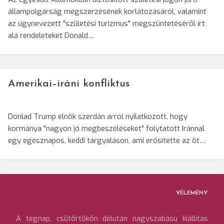
állampolgárság megszerzésének korlátozásáról, valamint
az úgynevezett "születési turizmus" megszüntetésérõl írt
alá rendeleteket Donald…
Amerikai–iráni konfliktus
Donlad Trump elnök szerdán arról nyilatkozott, hogy
kormánya "nagyon jó megbeszéléseket" folytatott Iránnal
egy egésznapos, keddi tárgyaláson, ami erősítette az öt…
VÉLEMÉNY
A tegnap, csütörtökön délután nagyszabású kiállítás