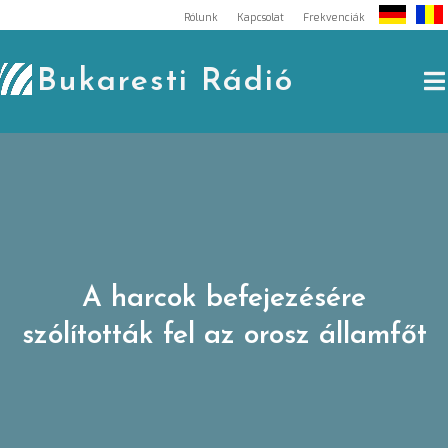
Skip
Rólunk
Kapcsolat
Frekvenciák
to
content
Bukaresti Rádió
A harcok befejezésére
szólították fel az orosz államfőt