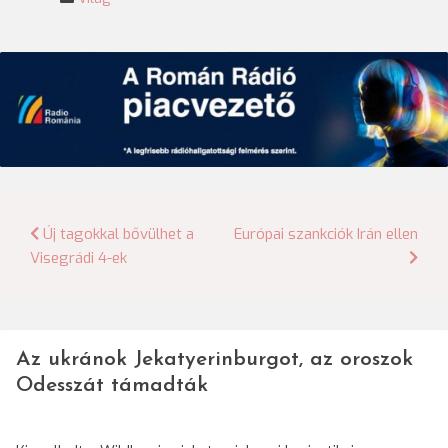
Bejegyzés
Új tagokkal bővülhet a
Európai szankciók Irán ellen
Visegrádi 4-ek
navigáció
Az ukránok Jekatyerinburgot, az oroszok
Odesszát támadták