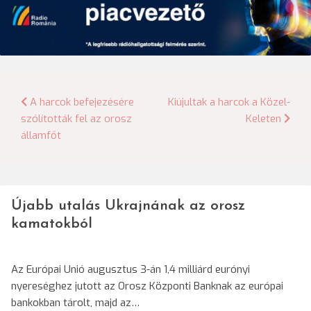
Bejegyzés
A harcok befejezésére
Kiújultak a harcok a Közel-
szólították fel az orosz
Keleten
navigáció
államfőt
Újabb utalás Ukrajnának az orosz
kamatokból
Az Európai Unió augusztus 3-án 1,4 milliárd eurónyi
nyereséghez jutott az Orosz Központi Banknak az európai
bankokban tárolt, majd az…