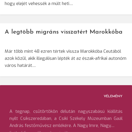
hogy elejét vehessék a múlt heti…
A legtöbb migráns visszatért Marokkóba
Már több mint 48 ezren tértek vissza Marokkóba Ceutából
azok közül, akik illegálisan lépték át az észak-afrikai autonóm
város határát…
VÉLEMÉNY
A tegnap, csütörtökön délután nagyszabású kiállítás
nyílt Csíkszeredában, a Csíki Székely Múzeumban Gaál
András festőművész emlékére. A Nagy Imre, Nagy…