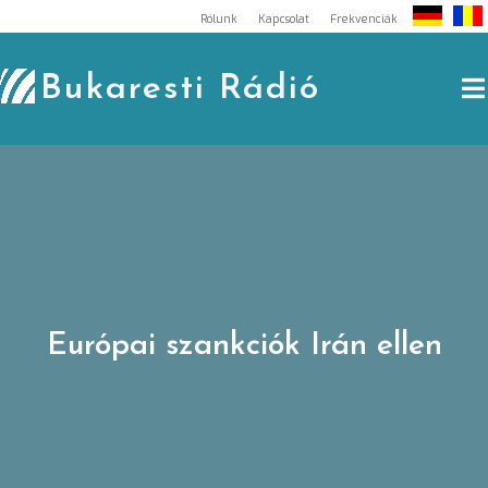
Skip
Rólunk
Kapcsolat
Frekvenciák
to
content
Bukaresti Rádió
Európai szankciók Irán ellen