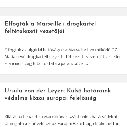
Elfogták a Marseille-i drogkartel
feltételezett vezetőjét
Elfogták az algériai hatóságok a Marseille-ben mûködõ DZ
Mafia nevû drogkartell egyik feltételezett vezetõjét, aki ellen
Franciaország letartóztatási parancsot is…
Ursula von der Leyen: Külső határaink
védelme közös európai felelősség
Kilátásba helyzete a Marokkónak szánt uniós határvédelmi
támogatások növelését az Európai Bizottság elnöke hétfőn,