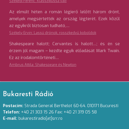
Székedi Ferenc: Klasszikussá vált
Az elmúlt héten a román légierő lelőtt három drónt,
amelyek megsértették az ország légterét. Ezek közül
az egyikről biztosan tudható,…
Székely Ervin: Lassú drónok, rosszkedvű koboldok
Shakespeare halott; Cervantes is halott…; és én se
érzem jól magam – kezdte egyik előadását Mark Twain.
Ez az irodalomtörténeti…
Ambrus Attila: Shakespeare és Newton
Bukaresti Rádió
Postacím:
Strada General Berthelot 60-64. 010171 Bucuresti
Telefon:
+40 21 303 15 26 Fax: +40 21 319 05 58
E-mail:
bukarestiradio[at]srr.ro