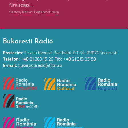
fura szagú…
Sarány István: Legendák tava
Bukaresti Rádió
Postacím:
Strada General Berthelot 60-64. 010171 Bucuresti
Telefon:
+40 21 303 15 26 Fax: +40 21 319 05 58
E-mail:
bukarestiradio[at]srr.ro