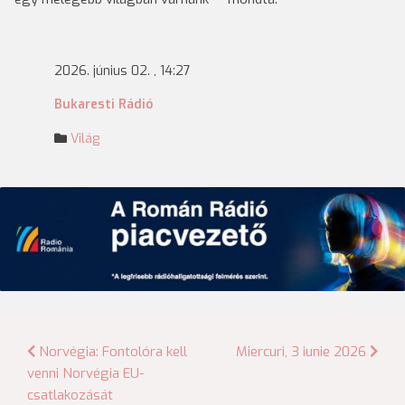
2026. június 02. , 14:27
Bukaresti Rádió
Világ
Bejegyzés
Norvégia: Fontolóra kell
Miercuri, 3 iunie 2026
venni Norvégia EU-
navigáció
csatlakozását