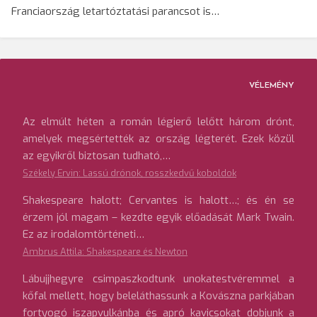
Franciaország letartóztatási parancsot is…
VÉLEMÉNY
Az elmúlt héten a román légierő lelőtt három drónt,
amelyek megsértették az ország légterét. Ezek közül
az egyikről biztosan tudható,…
Székely Ervin: Lassú drónok, rosszkedvű koboldok
Shakespeare halott; Cervantes is halott…; és én se
érzem jól magam – kezdte egyik előadását Mark Twain.
Ez az irodalomtörténeti…
Ambrus Attila: Shakespeare és Newton
Lábujjhegyre csimpaszkodtunk unokatestvéremmel a
kőfal mellett, hogy beleláthassunk a Kovászna parkjában
fortyogó iszapvulkánba és apró kavicsokat dobjunk a