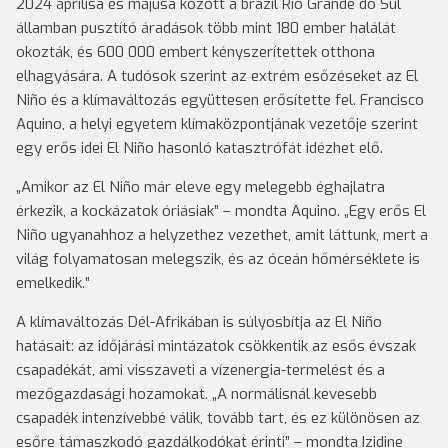
2024 áprilisa és májusa között a brazil Rio Grande do Sul
államban pusztító áradások több mint 180 ember halálát
okozták, és 600 000 embert kényszerítettek otthona
elhagyására. A tudósok szerint az extrém esőzéseket az El
Niño és a klímaváltozás együttesen erősítette fel. Francisco
Aquino, a helyi egyetem klímaközpontjának vezetője szerint
egy erős idei El Niño hasonló katasztrófát idézhet elő.
„Amikor az El Niño már eleve egy melegebb éghajlatra
érkezik, a kockázatok óriásiak” – mondta Aquino. „Egy erős El
Niño ugyanahhoz a helyzethez vezethet, amit láttunk, mert a
világ folyamatosan melegszik, és az óceán hőmérséklete is
emelkedik.”
A klímaváltozás Dél-Afrikában is súlyosbítja az El Niño
hatásait: az időjárási mintázatok csökkentik az esős évszak
csapadékát, ami visszaveti a vízenergia-termelést és a
mezőgazdasági hozamokat. „A normálisnál kevesebb
csapadék intenzívebbé válik, tovább tart, és ez különösen az
esőre támaszkodó gazdálkodókat érinti” – mondta Izidine