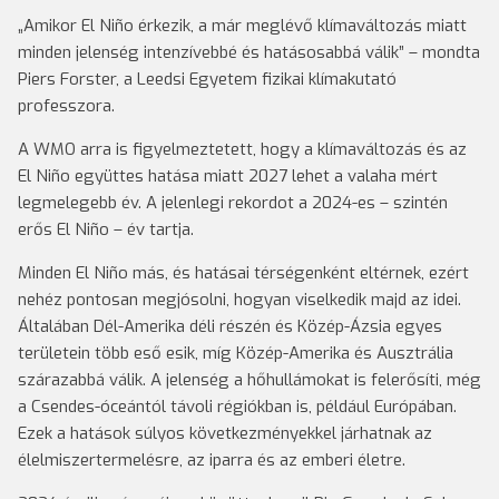
„Amikor El Niño érkezik, a már meglévő klímaváltozás miatt
minden jelenség intenzívebbé és hatásosabbá válik” – mondta
Piers Forster, a Leedsi Egyetem fizikai klímakutató
professzora.
A WMO arra is figyelmeztetett, hogy a klímaváltozás és az
El Niño együttes hatása miatt 2027 lehet a valaha mért
legmelegebb év. A jelenlegi rekordot a 2024-es – szintén
erős El Niño – év tartja.
Minden El Niño más, és hatásai térségenként eltérnek, ezért
nehéz pontosan megjósolni, hogyan viselkedik majd az idei.
Általában Dél-Amerika déli részén és Közép-Ázsia egyes
területein több eső esik, míg Közép-Amerika és Ausztrália
szárazabbá válik. A jelenség a hőhullámokat is felerősíti, még
a Csendes-óceántól távoli régiókban is, például Európában.
Ezek a hatások súlyos következményekkel járhatnak az
élelmiszertermelésre, az iparra és az emberi életre.