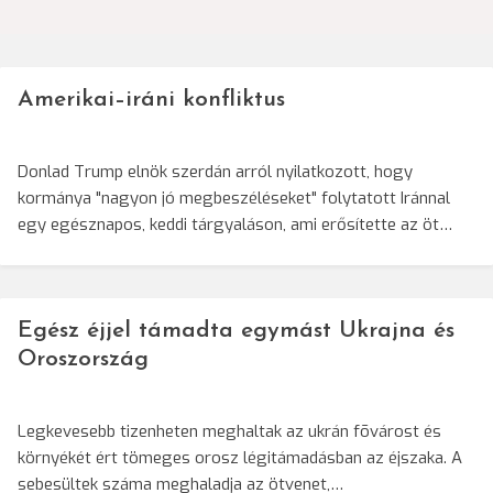
Amerikai–iráni konfliktus
Donlad Trump elnök szerdán arról nyilatkozott, hogy
kormánya "nagyon jó megbeszéléseket" folytatott Iránnal
egy egésznapos, keddi tárgyaláson, ami erősítette az öt…
Egész éjjel támadta egymást Ukrajna és
Oroszország
Legkevesebb tizenheten meghaltak az ukrán fõvárost és
környékét ért tömeges orosz légitámadásban az éjszaka. A
sebesültek száma meghaladja az ötvenet,…