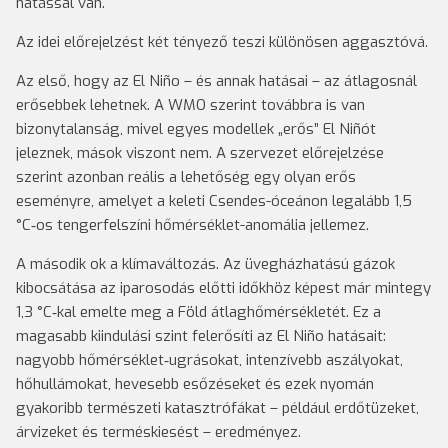
hatással van.
Az idei előrejelzést két tényező teszi különösen aggasztóvá.
Az első, hogy az El Niño – és annak hatásai – az átlagosnál
erősebbek lehetnek. A WMO szerint továbbra is van
bizonytalanság, mivel egyes modellek „erős” El Niñót
jeleznek, mások viszont nem. A szervezet előrejelzése
szerint azonban reális a lehetőség egy olyan erős
eseményre, amelyet a keleti Csendes-óceánon legalább 1,5
°C‑os tengerfelszíni hőmérséklet-anomália jellemez.
A második ok a klímaváltozás. Az üvegházhatású gázok
kibocsátása az iparosodás előtti időkhöz képest már mintegy
1,3 °C‑kal emelte meg a Föld átlaghőmérsékletét. Ez a
magasabb kiindulási szint felerősíti az El Niño hatásait:
nagyobb hőmérséklet‑ugrásokat, intenzívebb aszályokat,
hőhullámokat, hevesebb esőzéseket és ezek nyomán
gyakoribb természeti katasztrófákat – például erdőtüzeket,
árvizeket és terméskiesést – eredményez.