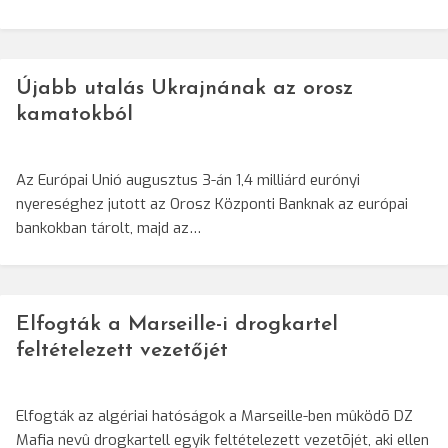
Újabb utalás Ukrajnának az orosz
kamatokból
Az Európai Unió augusztus 3-án 1,4 milliárd eurónyi
nyereséghez jutott az Orosz Központi Banknak az európai
bankokban tárolt, majd az…
Elfogták a Marseille-i drogkartel
feltételezett vezetőjét
Elfogták az algériai hatóságok a Marseille-ben mûködõ DZ
Mafia nevû drogkartell egyik feltételezett vezetõjét, aki ellen