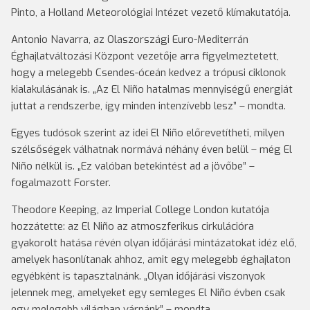
Pinto, a Holland Meteorológiai Intézet vezető klímakutatója.
Antonio Navarra, az Olaszországi Euro-Mediterrán
Éghajlatváltozási Központ vezetője arra figyelmeztetett,
hogy a melegebb Csendes-óceán kedvez a trópusi ciklonok
kialakulásának is. „Az El Niño hatalmas mennyiségű energiát
juttat a rendszerbe, így minden intenzívebb lesz” – mondta.
Egyes tudósok szerint az idei El Niño előrevetítheti, milyen
szélsőségek válhatnak normává néhány éven belül – még El
Niño nélkül is. „Ez valóban betekintést ad a jövőbe” –
fogalmazott Forster.
Theodore Keeping, az Imperial College London kutatója
hozzátette: az El Niño az atmoszferikus cirkulációra
gyakorolt hatása révén olyan időjárási mintázatokat idéz elő,
amelyek hasonlítanak ahhoz, amit egy melegebb éghajlaton
egyébként is tapasztalnánk. „Olyan időjárási viszonyok
jelennek meg, amelyeket egy semleges El Niño évben csak
egy melegebb világban várnánk” – mondta.