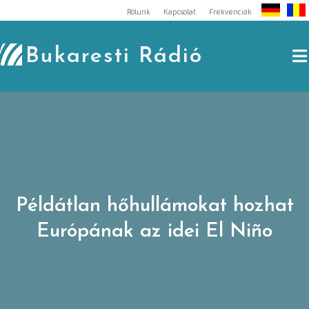
Skip
Rólunk
Kapcsolat
Frekvenciák
to
content
Bukaresti Rádió
Példátlan hőhullámokat hozhat
Európának az idei El Niño