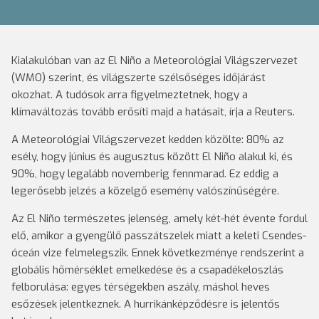
Kialakulóban van az El Niño a Meteorológiai Világszervezet
(WMO) szerint, és világszerte szélsőséges időjárást
okozhat. A tudósok arra figyelmeztetnek, hogy a
klímaváltozás tovább erősíti majd a hatásait, írja a Reuters.
A Meteorológiai Világszervezet kedden közölte: 80% az
esély, hogy június és augusztus között El Niño alakul ki, és
90%, hogy legalább novemberig fennmarad. Ez eddig a
legerősebb jelzés a közelgő esemény valószínűségére.
Az El Niño természetes jelenség, amely két-hét évente fordul
elő, amikor a gyengülő passzátszelek miatt a keleti Csendes-
óceán vize felmelegszik. Ennek következménye rendszerint a
globális hőmérséklet emelkedése és a csapadékeloszlás
felborulása: egyes térségekben aszály, máshol heves
esőzések jelentkeznek. A hurrikánképződésre is jelentős