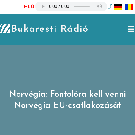
Skip
ÉLŐ
to
content
Bukaresti Rádió
Norvégia: Fontolóra kell venni
Norvégia EU-csatlakozását