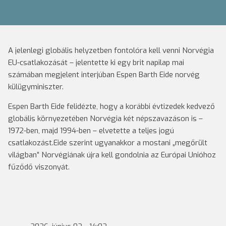
A jelenlegi globális helyzetben fontolóra kell venni Norvégia
EU-csatlakozását – jelentette ki egy brit napilap mai
számában megjelent interjúban Espen Barth Eide norvég
külügyminiszter.
Espen Barth Eide felidézte, hogy a korábbi évtizedek kedvező
globális környezetében Norvégia két népszavazáson is –
1972-ben, majd 1994-ben – elvetette a teljes jogú
csatlakozást.Eide szerint ugyanakkor a mostani „megőrült
világban” Norvégiának újra kell gondolnia az Európai Unióhoz
fűződő viszonyát.