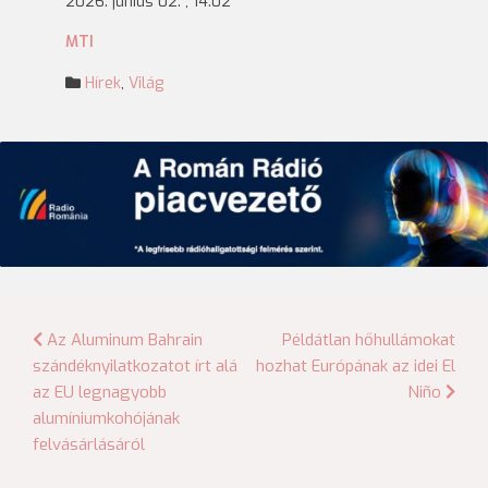
2026. június 02. , 14:02
MTI
Hírek
,
Világ
Bejegyzés
Az Aluminum Bahrain
Példátlan hőhullámokat
szándéknyilatkozatot írt alá
hozhat Európának az idei El
navigáció
az EU legnagyobb
Niño
alumíniumkohójának
felvásárlásáról