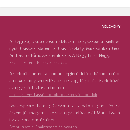
VÉLEMÉNY
A tegnap, csütörtökön délután nagyszabású kiállítás
nyílt Csíkszeredában, a Csíki Székely Múzeumban Gaál
András festőművész emlékére. A Nagy Imre, Nagy…
Székedi Ferenc: Klasszikussá vált
Az elmúlt héten a román légierő lelőtt három drónt,
amelyek megsértették az ország légterét. Ezek közül
az egyikről biztosan tudható,…
Székely Ervin: Lassú drónok, rosszkedvű koboldok
Shakespeare halott; Cervantes is halott…; és én se
érzem jól magam – kezdte egyik előadását Mark Twain.
Ez az irodalomtörténeti…
Ambrus Attila: Shakespeare és Newton