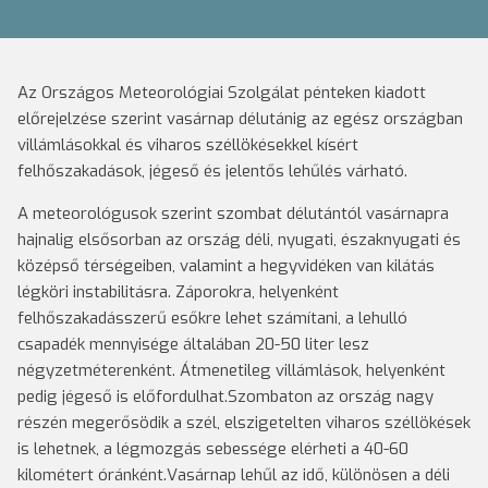
Az Országos Meteorológiai Szolgálat pénteken kiadott
előrejelzése szerint vasárnap délutánig az egész országban
villámlásokkal és viharos széllökésekkel kísért
felhőszakadások, jégeső és jelentős lehűlés várható.
A meteorológusok szerint szombat délutántól vasárnapra
hajnalig elsősorban az ország déli, nyugati, északnyugati és
középső térségeiben, valamint a hegyvidéken van kilátás
légköri instabilitásra. Záporokra, helyenként
felhőszakadásszerű esőkre lehet számítani, a lehulló
csapadék mennyisége általában 20-50 liter lesz
négyzetméterenként. Átmenetileg villámlások, helyenként
pedig jégeső is előfordulhat.Szombaton az ország nagy
részén megerősödik a szél, elszigetelten viharos széllökések
is lehetnek, a légmozgás sebessége elérheti a 40-60
kilométert óránként.Vasárnap lehűl az idő, különösen a déli