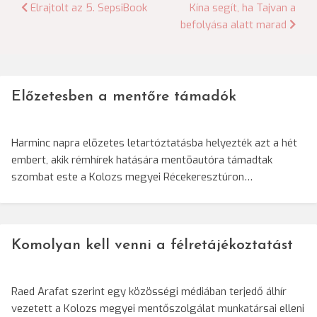
Bejegyzés
Elrajtolt az 5. SepsiBook
Kína segít, ha Tajvan a
befolyása alatt marad
navigáció
Előzetesben a mentőre támadók
Harminc napra elõzetes letartóztatásba helyezték azt a hét
embert, akik rémhírek hatására mentõautóra támadtak
szombat este a Kolozs megyei Récekeresztúron…
Komolyan kell venni a félretájékoztatást
Raed Arafat szerint egy közösségi médiában terjedő álhír
vezetett a Kolozs megyei mentőszolgálat munkatársai elleni