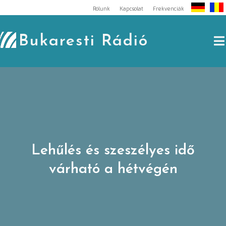
Skip
Rólunk
Kapcsolat
Frekvenciák
to
content
Bukaresti Rádió
Lehűlés és szeszélyes idő
várható a hétvégén