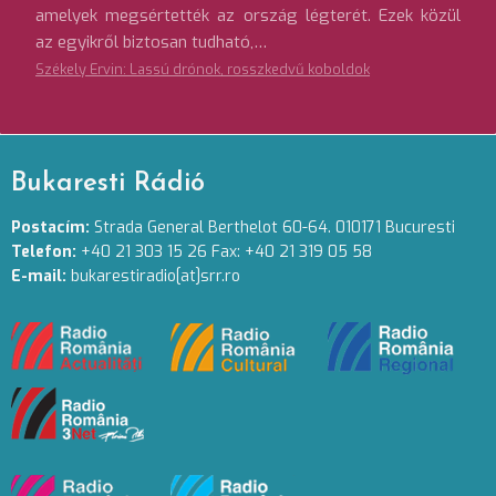
amelyek megsértették az ország légterét. Ezek közül
az egyikről biztosan tudható,…
Székely Ervin: Lassú drónok, rosszkedvű koboldok
Bukaresti Rádió
Postacím:
Strada General Berthelot 60-64. 010171 Bucuresti
Telefon:
+40 21 303 15 26 Fax: +40 21 319 05 58
E-mail:
bukarestiradio[at]srr.ro