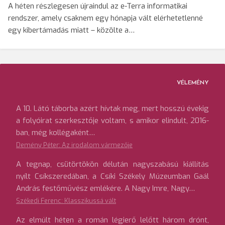
A héten részlegesen újraindul az e-Terra informatikai
rendszer, amely csaknem egy hónapja vált elérhetetlenné
egy kibertámadás miatt – közölte a…
VÉLEMÉNY
A 10. Látó táborba azért hívtak meg, mert hosszú évekig
a folyóirat szerkesztője voltam, s amikor elindult, 2016-
ban, még kollégaként…
Demény Péter: Az irodalom vármezője
A tegnap, csütörtökön délután nagyszabású kiállítás
nyílt Csíkszeredában, a Csíki Székely Múzeumban Gaál
András festőművész emlékére. A Nagy Imre, Nagy…
Székedi Ferenc: Klasszikussá vált
Az elmúlt héten a román légierő lelőtt három drónt,