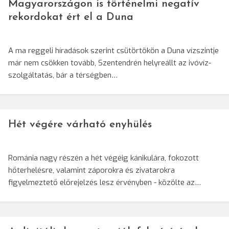
Magyarországon is történelmi negatív
rekordokat ért el a Duna
A ma reggeli híradások szerint csütörtökön a Duna vízszintje
már nem csökken tovább, Szentendrén helyreállt az ivóvíz-
szolgáltatás, bár a térségben…
Hét végére várható enyhülés
Románia nagy részén a hét végéig kánikulára, fokozott
hőterhelésre, valamint záporokra és zivatarokra
figyelmeztető előrejelzés lesz érvényben - közölte az…