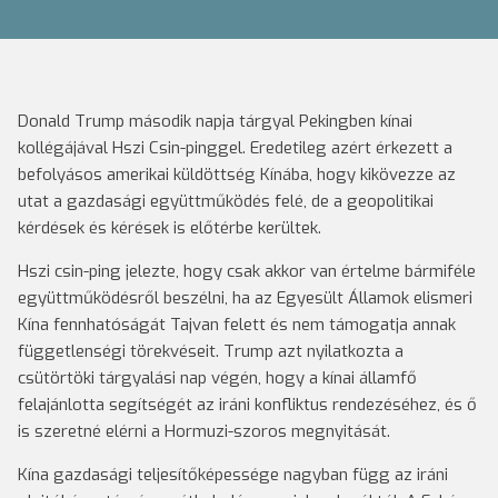
Donald Trump második napja tárgyal Pekingben kínai
kollégájával Hszi Csin-pinggel. Eredetileg azért érkezett a
befolyásos amerikai küldöttség Kínába, hogy kikövezze az
utat a gazdasági együttműködés felé, de a geopolitikai
kérdések és kérések is előtérbe kerültek.
Hszi csin-ping jelezte, hogy csak akkor van értelme bármiféle
együttműködésről beszélni, ha az Egyesült Államok elismeri
Kína fennhatóságát Tajvan felett és nem támogatja annak
függetlenségi törekvéseit. Trump azt nyilatkozta a
csütörtöki tárgyalási nap végén, hogy a kínai államfő
felajánlotta segítségét az iráni konfliktus rendezéséhez, és ő
is szeretné elérni a Hormuzi-szoros megnyitását.
Kína gazdasági teljesítőképessége nagyban függ az iráni